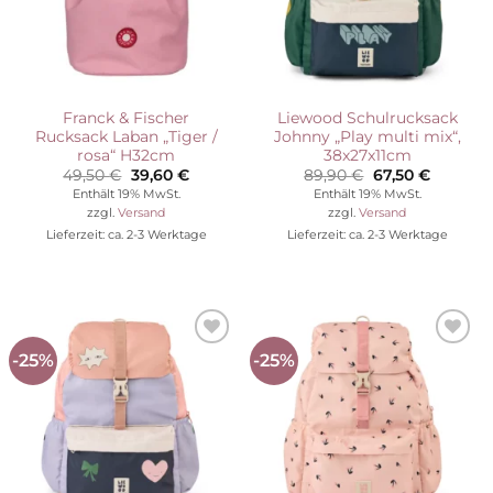
Franck & Fischer
Liewood Schulrucksack
Rucksack Laban „Tiger /
Johnny „Play multi mix“,
rosa“ H32cm
38x27x11cm
Ursprünglicher
Aktueller
Ursprünglicher
Aktuelle
49,50
€
39,60
€
89,90
€
67,50
€
Preis
Preis
Preis
Preis
Enthält 19% MwSt.
Enthält 19% MwSt.
war:
ist:
war:
ist:
zzgl.
Versand
zzgl.
Versand
49,50 €
39,60 €.
89,90 €
67,50 €.
Lieferzeit: ca. 2-3 Werktage
Lieferzeit: ca. 2-3 Werktage
-25%
-25%
Auf die
Auf die
Wunschliste
Wunschliste