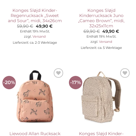
Konges Sløjd Kinder-
Konges Sløjd
Regenrucksack „Sweet
Kinderrucksack Juno
and Sour“, midi, 34x26cm
„Cameo Brown“, midi,
32x25x11cm
Ursprünglicher
Aktueller
59,90
€
49,90
€
Preis
Preis
Ursprünglicher
Aktuelle
69,90
€
49,90
€
Enthält 19% MwSt.
war:
ist:
Preis
Preis
Enthält 19% MwSt.
zzgl.
Versand
59,90 €
49,90 €.
war:
ist:
zzgl.
Versand
Lieferzeit: ca. 2-3 Werktage
69,90 €
49,90 €
Lieferzeit: ca. 5 Werktage
-20%
-17%
Auf die
Auf die
Wunschliste
Wunschliste
Liewood Allan Rucksack
Konges Sløjd Kinder-