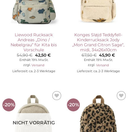
Liewood Rucksack
Konges Sløjd Teddyfell-
Andreas „Dino /
Kinderrucksack Jody
Nebelgrau“ für Kita bis
„Mon Grand Citron Sage“,
Vorschule
midi, 34x26x10cm
Ursprünglicher
Aktueller
Ursprünglicher
Aktuelle
54,90
€
42,50
€
67,50
€
45,90
€
Preis
Preis
Preis
Preis
Enthält 19% MwSt.
Enthält 19% MwSt.
war:
ist:
war:
ist:
zzgl.
Versand
zzgl.
Versand
54,90 €
42,50 €.
67,50 €
45,90 €.
Lieferzeit: ca. 2-3 Werktage
Lieferzeit: ca. 2-3 Werktage
-20%
-20%
Auf die
Auf die
Wunschliste
Wunschliste
NICHT VORRÄTIG