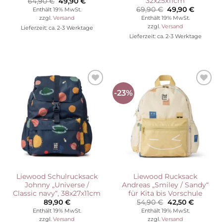
32x25x11cm
Ursprünglicher
Aktueller
64,90
€
49,90
€
Preis
Preis
Ursprünglicher
Aktuelle
69,90
€
49,90
€
Enthält 19% MwSt.
war:
ist:
Preis
Preis
Enthält 19% MwSt.
zzgl.
Versand
64,90 €
49,90 €.
war:
ist:
zzgl.
Versand
Lieferzeit: ca. 2-3 Werktage
69,90 €
49,90 €
Lieferzeit: ca. 2-3 Werktage
-23%
Auf die
Auf die
Wunschliste
Wunschliste
Liewood Schulrucksack
Liewood Rucksack
Johnny „Universe /
Andreas „Smiley / Sandy“
Classic navy“, 38x27x11cm
für Kita bis Vorschule
Ursprünglicher
Aktuelle
89,90
€
54,90
€
42,50
€
Preis
Preis
Enthält 19% MwSt.
Enthält 19% MwSt.
war:
ist:
zzgl.
Versand
zzgl.
Versand
54,90 €
42,50 €.