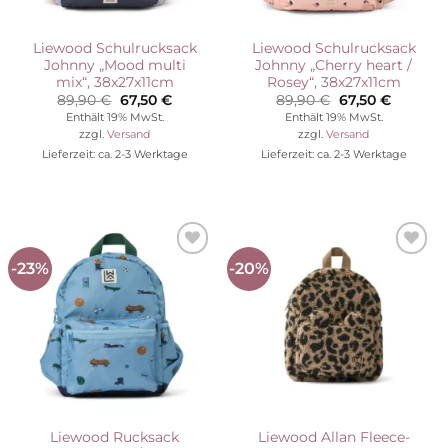
Liewood Schulrucksack
Liewood Schulrucksack
Johnny „Mood multi
Johnny „Cherry heart /
mix“, 38x27x11cm
Rosey“, 38x27x11cm
Ursprünglicher
Aktueller
Ursprünglicher
Aktuelle
89,90
€
67,50
€
89,90
€
67,50
€
Preis
Preis
Preis
Preis
Enthält 19% MwSt.
Enthält 19% MwSt.
war:
ist:
war:
ist:
zzgl.
Versand
zzgl.
Versand
89,90 €
67,50 €.
89,90 €
67,50 €.
Lieferzeit: ca. 2-3 Werktage
Lieferzeit: ca. 2-3 Werktage
-23%
-20%
Auf die
Auf die
Wunschliste
Wunschliste
Liewood Rucksack
Liewood Allan Fleece-