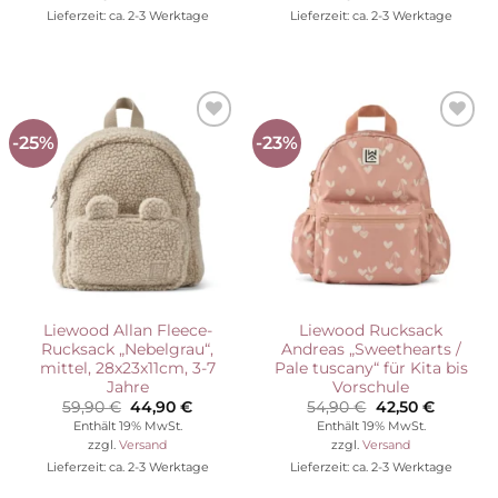
Lieferzeit: ca. 2-3 Werktage
Lieferzeit: ca. 2-3 Werktage
-25%
-23%
Auf die
Auf die
Wunschliste
Wunschliste
Liewood Allan Fleece-
Liewood Rucksack
Rucksack „Nebelgrau“,
Andreas „Sweethearts /
mittel, 28x23x11cm, 3-7
Pale tuscany“ für Kita bis
Jahre
Vorschule
Ursprünglicher
Aktueller
Ursprünglicher
Aktuelle
59,90
€
44,90
€
54,90
€
42,50
€
Preis
Preis
Preis
Preis
Enthält 19% MwSt.
Enthält 19% MwSt.
war:
ist:
war:
ist:
zzgl.
Versand
zzgl.
Versand
59,90 €
44,90 €.
54,90 €
42,50 €.
Lieferzeit: ca. 2-3 Werktage
Lieferzeit: ca. 2-3 Werktage