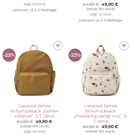
war:
ist:
Ursprünglicher
Aktuelle
64,90
€
49,90
€
zzgl.
Versand
59,90 €
41,93 €.
Preis
Preis
Enthält 19% MwSt.
Lieferzeit: ca. 2-3 Werktage
war:
ist:
zzgl.
Versand
64,90 €
49,90 €
Lieferzeit: ca. 2-3 Werktage
-23%
-23%
Auf die
Auf die
Wunschliste
Wunschliste
Liewood James
Liewood James
Schulrucksack „Golden
Schulrucksack
caramel“, 3-7 Jahre
„Friendship sandy mix“, 3-
7 Jahre
Ursprünglicher
Aktueller
64,90
€
49,90
€
Preis
Preis
Ursprünglicher
Aktuelle
64,90
€
49,90
€
Enthält 19% MwSt.
war:
ist:
Preis
Preis
Enthält 19% MwSt.
zzgl.
Versand
64,90 €
49,90 €.
war:
ist: