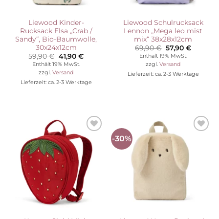
Liewood Kinder-
Liewood Schulrucksack
Rucksack Elsa „Crab /
Lennon „Mega leo mist
Sandy“, Bio-Baumwolle,
mix“ 38x28x12cm
30x24x12cm
Ursprünglicher
Aktuelle
69,90
€
57,90
€
Preis
Preis
Ursprünglicher
Aktueller
59,90
€
41,90
€
Enthält 19% MwSt.
war:
ist:
Preis
Preis
Enthält 19% MwSt.
zzgl.
Versand
69,90 €
57,90 €.
war:
ist:
zzgl.
Versand
Lieferzeit: ca. 2-3 Werktage
59,90 €
41,90 €.
Lieferzeit: ca. 2-3 Werktage
-30%
Auf die
Auf die
Wunschliste
Wunschliste