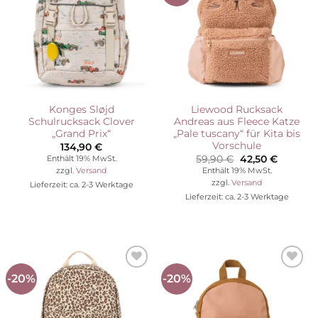
Konges Sløjd
Liewood Rucksack
Schulrucksack Clover
Andreas aus Fleece Katze
„Grand Prix“
„Pale tuscany“ für Kita bis
Vorschule
134,90
€
Ursprünglicher
Aktuelle
59,90
€
42,50
€
Enthält 19% MwSt.
Preis
Preis
Enthält 19% MwSt.
zzgl.
Versand
war:
ist:
zzgl.
Versand
Lieferzeit: ca. 2-3 Werktage
59,90 €
42,50 €.
Lieferzeit: ca. 2-3 Werktage
-20%
-20%
Auf die
Auf die
Wunschliste
Wunschliste