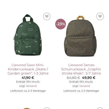
-23%
Auf die
Auf die
Wunschliste
Wunschliste
Liewood Saxo Mini-
Liewood James
Kinderrucksack „Skate /
Schulrucksack „Graphic
Garden green“, 1-3 Jahre
stroke khaki“, 3-7 Jahre
Ursprünglicher
Aktuelle
41,90
€
64,90
€
49,90
€
Preis
Preis
Enthält 19% MwSt.
Enthält 19% MwSt.
war:
ist:
zzgl.
Versand
zzgl.
Versand
64,90 €
49,90 €
Lieferzeit: ca. 2-3 Werktage
Lieferzeit: ca. 2-3 Werktage