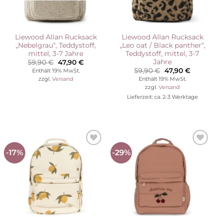
Liewood Allan Rucksack
Liewood Allan Rucksack
„Nebelgrau“, Teddystoff,
„Leo oat / Black panther“,
mittel, 3-7 Jahre
Teddystoff, mittel, 3-7
Jahre
Ursprünglicher
Aktueller
59,90
€
47,90
€
Preis
Preis
Ursprünglicher
Aktuelle
59,90
€
47,90
€
Enthält 19% MwSt.
war:
ist:
Preis
Preis
Enthält 19% MwSt.
zzgl.
Versand
59,90 €
47,90 €.
war:
ist:
zzgl.
Versand
59,90 €
47,90 €.
Lieferzeit: ca. 2-3 Werktage
-17%
-29%
Auf die
Auf die
Wunschliste
Wunschliste