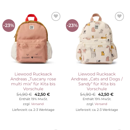
-23%
-23%
Auf die
Auf die
Wunschliste
Wunschliste
Liewood Rucksack
Liewood Rucksack
Andreas „Tuscany rose
Andreas „Cats and Dogs /
multi mix“ für Kita bis
Sandy“ für Kita bis
Vorschule
Vorschule
Ursprünglicher
Aktueller
Ursprünglicher
Aktuelle
54,90
€
42,50
€
54,90
€
42,50
€
Preis
Preis
Preis
Preis
Enthält 19% MwSt.
Enthält 19% MwSt.
war:
ist:
war:
ist:
zzgl.
Versand
zzgl.
Versand
54,90 €
42,50 €.
54,90 €
42,50 €.
Lieferzeit: ca. 2-3 Werktage
Lieferzeit: ca. 2-3 Werktage