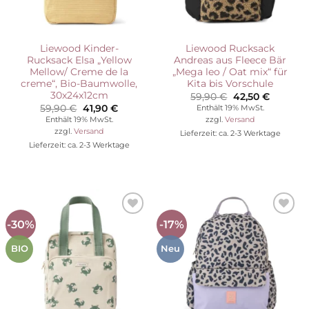
Liewood Kinder-
Liewood Rucksack
Rucksack Elsa „Yellow
Andreas aus Fleece Bär
Mellow/ Creme de la
„Mega leo / Oat mix“ für
creme“, Bio-Baumwolle,
Kita bis Vorschule
30x24x12cm
Ursprünglicher
Aktuelle
59,90
€
42,50
€
Preis
Preis
Ursprünglicher
Aktueller
59,90
€
41,90
€
Enthält 19% MwSt.
war:
ist:
Preis
Preis
Enthält 19% MwSt.
zzgl.
Versand
59,90 €
42,50 €.
war:
ist:
zzgl.
Versand
Lieferzeit: ca. 2-3 Werktage
59,90 €
41,90 €.
Lieferzeit: ca. 2-3 Werktage
-30%
-17%
Auf die
Auf die
Wunschliste
Wunschliste
BIO
Neu