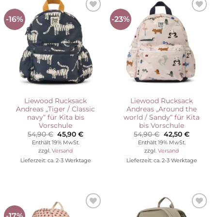
-16%
-23%
Auf die
Auf die
Wunschliste
Wunschliste
Liewood Rucksack
Liewood Rucksack
Andreas „Tiger / Classic
Andreas „Around the
navy“ für Kita bis
world / Sandy“ für Kita
Vorschule
bis Vorschule
Ursprünglicher
Aktueller
Ursprünglicher
Aktuelle
54,90
€
45,90
€
54,90
€
42,50
€
Preis
Preis
Preis
Preis
Enthält 19% MwSt.
Enthält 19% MwSt.
war:
ist:
war:
ist:
zzgl.
Versand
zzgl.
Versand
54,90 €
45,90 €.
54,90 €
42,50 €.
Lieferzeit: ca. 2-3 Werktage
Lieferzeit: ca. 2-3 Werktage
-17%
Auf die
Auf die