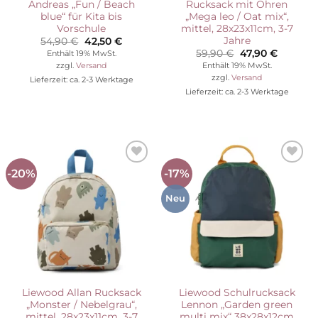
Andreas „Fun / Beach
Rucksack mit Ohren
blue“ für Kita bis
„Mega leo / Oat mix“,
Vorschule
mittel, 28x23x11cm, 3-7
Jahre
Ursprünglicher
Aktueller
54,90
€
42,50
€
Preis
Preis
Ursprünglicher
Aktuelle
59,90
€
47,90
€
Enthält 19% MwSt.
war:
ist:
Preis
Preis
Enthält 19% MwSt.
zzgl.
Versand
54,90 €
42,50 €.
war:
ist:
zzgl.
Versand
Lieferzeit: ca. 2-3 Werktage
59,90 €
47,90 €.
Lieferzeit: ca. 2-3 Werktage
-20%
-17%
Auf die
Auf die
Wunschliste
Wunschliste
Neu
Liewood Allan Rucksack
Liewood Schulrucksack
„Monster / Nebelgrau“,
Lennon „Garden green
mittel, 28x23x11cm, 3-7
multi mix“ 38x28x12cm