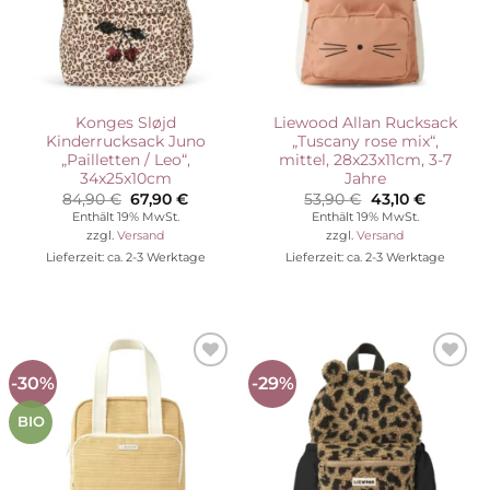
Konges Sløjd
Liewood Allan Rucksack
Kinderrucksack Juno
„Tuscany rose mix“,
„Pailletten / Leo“,
mittel, 28x23x11cm, 3-7
34x25x10cm
Jahre
Ursprünglicher
Aktueller
Ursprünglicher
Aktuelle
84,90
€
67,90
€
53,90
€
43,10
€
Preis
Preis
Preis
Preis
Enthält 19% MwSt.
Enthält 19% MwSt.
war:
ist:
war:
ist:
zzgl.
Versand
zzgl.
Versand
84,90 €
67,90 €.
53,90 €
43,10 €.
Lieferzeit: ca. 2-3 Werktage
Lieferzeit: ca. 2-3 Werktage
-30%
-29%
Auf die
Auf die
Wunschliste
Wunschliste
BIO