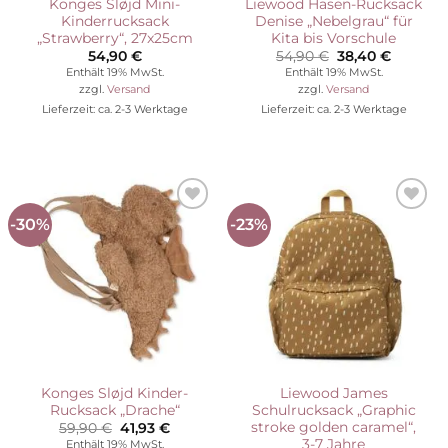
Konges Sløjd Mini-
Liewood Hasen-Rucksack
Kinderrucksack
Denise „Nebelgrau“ für
„Strawberry“, 27x25cm
Kita bis Vorschule
Ursprünglicher
Aktuelle
54,90
€
54,90
€
38,40
€
Preis
Preis
Enthält 19% MwSt.
Enthält 19% MwSt.
war:
ist:
zzgl.
Versand
zzgl.
Versand
54,90 €
38,40 €.
Lieferzeit: ca. 2-3 Werktage
Lieferzeit: ca. 2-3 Werktage
-30%
-23%
Auf die
Auf die
Wunschliste
Wunschliste
Konges Sløjd Kinder-
Liewood James
Rucksack „Drache“
Schulrucksack „Graphic
stroke golden caramel“,
Ursprünglicher
Aktueller
59,90
€
41,93
€
Preis
Preis
3-7 Jahre
Enthält 19% MwSt.