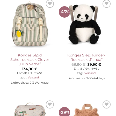
-43%
Auf die
Auf die
Wunschliste
Wunschliste
Konges Sløjd
Konges Sløjd Kinder-
Schulrucksack Clover
Rucksack „Panda“
„Duo Verde“
Ursprünglicher
Aktuelle
69,90
€
39,90
€
Preis
Preis
134,90
€
Enthält 19% MwSt.
war:
ist:
Enthält 19% MwSt.
zzgl.
Versand
69,90 €
39,90 €.
zzgl.
Versand
Lieferzeit: ca. 2-3 Werktage
Lieferzeit: ca. 2-3 Werktage
-29%
Auf die
Auf die
Wunschliste
Wunschliste