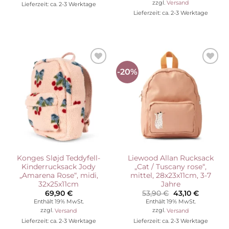
zzgl.
Versand
Lieferzeit: ca. 2-3 Werktage
64,90 €
49,90 €
Lieferzeit: ca. 2-3 Werktage
-20%
Auf die
Auf die
Wunschliste
Wunschliste
Konges Sløjd Teddyfell-
Liewood Allan Rucksack
Kinderrucksack Jody
„Cat / Tuscany rose“,
„Amarena Rose“, midi,
mittel, 28x23x11cm, 3-7
32x25x11cm
Jahre
Ursprünglicher
Aktuelle
69,90
€
53,90
€
43,10
€
Preis
Preis
Enthält 19% MwSt.
Enthält 19% MwSt.
war:
ist:
zzgl.
Versand
zzgl.
Versand
53,90 €
43,10 €.
Lieferzeit: ca. 2-3 Werktage
Lieferzeit: ca. 2-3 Werktage