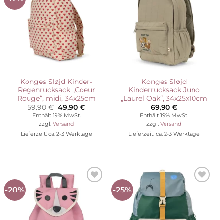
Wunschliste
Wunschliste
Konges Sløjd Kinder-
Konges Sløjd
Regenrucksack „Coeur
Kinderrucksack Juno
Rouge“, midi, 34x25cm
„Laurel Oak“, 34x25x10cm
Ursprünglicher
Aktueller
59,90
€
49,90
€
69,90
€
Preis
Preis
Enthält 19% MwSt.
Enthält 19% MwSt.
war:
ist:
zzgl.
Versand
zzgl.
Versand
59,90 €
49,90 €.
Lieferzeit: ca. 2-3 Werktage
Lieferzeit: ca. 2-3 Werktage
-20%
-25%
Auf die
Auf die
Wunschliste
Wunschliste