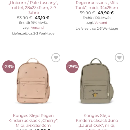
„Unicorn / Pale tuscany“,
Regenrucksack „Milk
mittel, 28x23x11cm, 3-7
Tank“, midi, 34x25cm
Jahre
Ursprünglicher
Aktuelle
59,90
€
49,90
€
Preis
Preis
Ursprünglicher
Aktueller
53,90
€
43,10
€
Enthält 19% MwSt.
war:
ist:
Preis
Preis
Enthält 19% MwSt.
zzgl.
Versand
59,90 €
49,90 €.
war:
ist:
zzgl.
Versand
Lieferzeit: ca. 2-3 Werktage
53,90 €
43,10 €.
Lieferzeit: ca. 2-3 Werktage
-23%
-29%
Auf die
Auf die
Wunschliste
Wunschliste
Konges Sløjd Regen
Konges Sløjd
Kinderrucksack „Cherry“,
Kinderrucksack Juno
Midi, 34x25x10cm
„Laurel Oak“, midi,