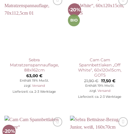
-20%
Auf die
Auf die
Wunschliste
Wunschliste
BIO
Sebra
Cam Cam
Matratzenspannauflage,
Spannbettlaken „Off
88x162cm
White“, 60x120x15cm,
GOTS
63,00
€
Ursprünglicher
Aktueller
21,90
€
17,50
€
Enthält 19% MwSt.
Preis
Preis
Enthält 19% MwSt.
zzgl.
Versand
war:
ist:
zzgl.
Versand
Lieferzeit: ca. 2-3 Werktage
21,90 €
17,50 €.
Lieferzeit: ca. 2-3 Werktage
-20%
Auf die
Auf die