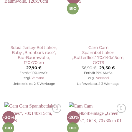
Wunschliste
Wunschliste
BIO
Sebra Jersey-Bettlaken,
Cam Cam
Baby „Birchbark rose“,
Spannbettlaken
Bio-Baumwolle,
„Butterflies“ 70x140x15cm,
120x70cm
GOTS
Ursprünglicher
Aktuelle
27,90
€
36,90
€
29,50
€
Preis
Preis
Enthält 19% MwSt.
Enthält 19% MwSt.
war:
ist:
zzgl.
Versand
zzgl.
Versand
36,90 €
29,50 €.
Lieferzeit: ca. 2-3 Werktage
Lieferzeit: ca. 2-3 Werktage
-20%
-20%
Auf die
Auf die
Wunschliste
Wunschliste
BIO
BIO