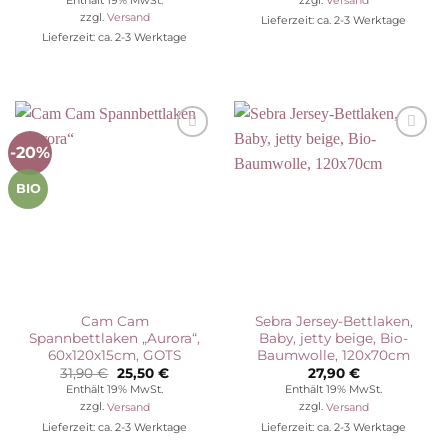
Enthält 19% MwSt.
zzgl.
Versand
31,90 €
25,50 €.
war:
ist:
zzgl.
Versand
Lieferzeit: ca. 2-3 Werktage
36,90 €
29,50 €.
Lieferzeit: ca. 2-3 Werktage
-20%
Auf die
Auf die
Wunschliste
Wunschliste
BIO
Cam Cam
Sebra Jersey-Bettlaken,
Spannbettlaken „Aurora“,
Baby, jetty beige, Bio-
60x120x15cm, GOTS
Baumwolle, 120x70cm
Ursprünglicher
Aktueller
31,90
€
25,50
€
27,90
€
Preis
Preis
Enthält 19% MwSt.
Enthält 19% MwSt.
war:
ist:
zzgl.
Versand
zzgl.
Versand
31,90 €
25,50 €.
Lieferzeit: ca. 2-3 Werktage
Lieferzeit: ca. 2-3 Werktage