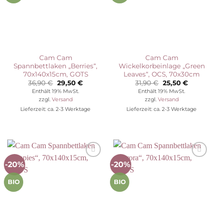
Cam Cam
Cam Cam
Spannbettlaken „Berries“,
Wickelkorbeinlage „Green
70x140x15cm, GOTS
Leaves“, OCS, 70x30cm
Ursprünglicher
Aktueller
Ursprünglicher
Aktuelle
36,90
€
29,50
€
31,90
€
25,50
€
Preis
Preis
Preis
Preis
Enthält 19% MwSt.
Enthält 19% MwSt.
war:
ist:
war:
ist:
zzgl.
Versand
zzgl.
Versand
36,90 €
29,50 €.
31,90 €
25,50 €.
Lieferzeit: ca. 2-3 Werktage
Lieferzeit: ca. 2-3 Werktage
-20%
-20%
Auf die
Auf die
Wunschliste
Wunschliste
BIO
BIO