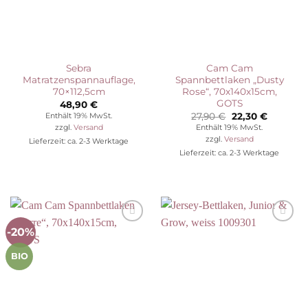
Sebra
Cam Cam
Matratzenspannauflage,
Spannbettlaken „Dusty
70×112,5cm
Rose“, 70x140x15cm,
GOTS
48,90
€
Ursprünglicher
Aktuelle
27,90
€
22,30
€
Enthält 19% MwSt.
Preis
Preis
Enthält 19% MwSt.
zzgl.
Versand
war:
ist:
zzgl.
Versand
Lieferzeit: ca. 2-3 Werktage
27,90 €
22,30 €.
Lieferzeit: ca. 2-3 Werktage
-20%
Auf die
Auf die
Wunschliste
Wunschliste
BIO