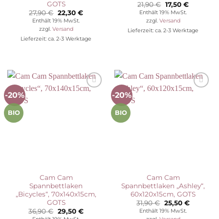
GOTS
Ursprünglicher
Aktueller
21,90
€
17,50
€
Preis
Preis
Ursprünglicher
Aktueller
27,90
€
22,30
€
Enthält 19% MwSt.
war:
ist:
Preis
Preis
Enthält 19% MwSt.
zzgl.
Versand
21,90 €
17,50 €.
war:
ist:
zzgl.
Versand
Lieferzeit: ca. 2-3 Werktage
27,90 €
22,30 €.
Lieferzeit: ca. 2-3 Werktage
-20%
-20%
Auf die
Auf die
Wunschliste
Wunschliste
BIO
BIO
Cam Cam
Cam Cam
Spannbettlaken
Spannbettlaken „Ashley“,
„Bicycles“, 70x140x15cm,
60x120x15cm, GOTS
GOTS
Ursprünglicher
Aktuelle
31,90
€
25,50
€
Preis
Preis
Ursprünglicher
Aktueller
36,90
€
29,50
€
Enthält 19% MwSt.
war:
ist:
Preis
Preis