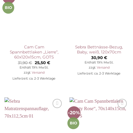
Wunschliste
Wunschliste
BIO
Cam Cam
Sebra Bettnässe-Bezug,
Spannbettlaken „Lierre“,
Baby, weiß, 120x70cm
60x120x15cm, GOTS
30,90
€
Ursprünglicher
Aktueller
31,90
€
25,50
€
Enthält 19% MwSt.
Preis
Preis
Enthält 19% MwSt.
zzgl.
Versand
war:
ist:
zzgl.
Versand
Lieferzeit: ca. 2-3 Werktage
31,90 €
25,50 €.
Lieferzeit: ca. 2-3 Werktage
-20%
Auf die
Auf die
Wunschliste
Wunschliste
BIO