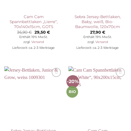
Cam Cam
Sebra Jersey-Bettlaken,
Spannbettlaken „Lierre“,
Baby, weiß, Bio-
70x140x15cm, GOTS
Baumwolle, 120x70cm
Ursprünglicher
Aktueller
36,90
€
29,50
€
27,90
€
Preis
Preis
Enthält 19% MwSt.
Enthält 19% MwSt.
war:
ist:
zzgl.
Versand
zzgl.
Versand
36,90 €
29,50 €.
Lieferzeit: ca. 2-3 Werktage
Lieferzeit: ca. 2-3 Werktage
-20%
Auf die
Auf die
Wunschliste
Wunschliste
BIO
Sebra Jersey-Bettlaken
Cam Cam