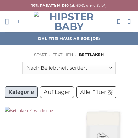
Zum
10% RABATT: MID10
(ab 60€, ohne Sale*)
Inhalt
springen
DHL FREI HAUS AB 60€ (DE)
START
/
TEXTILIEN
/
BETTLAKEN
Auf Lager
Alle Filter
Kategorie