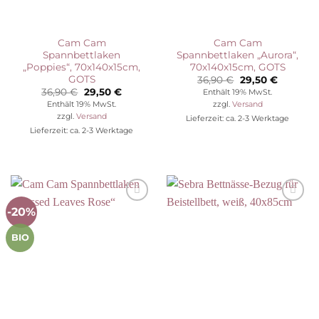
Cam Cam
Cam Cam
Spannbettlaken
Spannbettlaken „Aurora“,
„Poppies“, 70x140x15cm,
70x140x15cm, GOTS
GOTS
Ursprünglicher
Aktuelle
36,90
€
29,50
€
Preis
Preis
Ursprünglicher
Aktueller
36,90
€
29,50
€
Enthält 19% MwSt.
war:
ist:
Preis
Preis
Enthält 19% MwSt.
zzgl.
Versand
36,90 €
29,50 €.
war:
ist:
zzgl.
Versand
Lieferzeit: ca. 2-3 Werktage
36,90 €
29,50 €.
Lieferzeit: ca. 2-3 Werktage
-20%
Auf die
Auf die
Wunschliste
Wunschliste
BIO