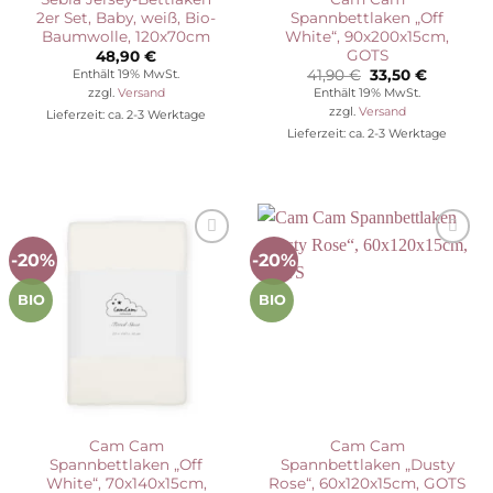
2er Set, Baby, weiß, Bio-
Spannbettlaken „Off
Baumwolle, 120x70cm
White“, 90x200x15cm,
GOTS
48,90
€
Ursprünglicher
Aktuelle
41,90
€
33,50
€
Enthält 19% MwSt.
Preis
Preis
Enthält 19% MwSt.
zzgl.
Versand
war:
ist:
zzgl.
Versand
Lieferzeit: ca. 2-3 Werktage
41,90 €
33,50 €.
Lieferzeit: ca. 2-3 Werktage
-20%
-20%
Auf die
Auf die
Wunschliste
Wunschliste
BIO
BIO
Cam Cam
Cam Cam
Spannbettlaken „Off
Spannbettlaken „Dusty
White“, 70x140x15cm,
Rose“, 60x120x15cm, GOTS