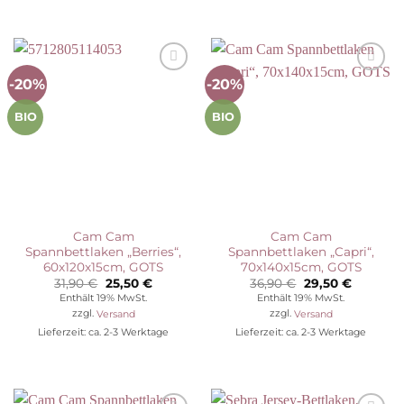
-20%
-20%
Auf die
Auf die
Wunschliste
Wunschliste
BIO
BIO
Cam Cam
Cam Cam
Spannbettlaken „Berries“,
Spannbettlaken „Capri“,
60x120x15cm, GOTS
70x140x15cm, GOTS
Ursprünglicher
Aktueller
Ursprünglicher
Aktuelle
31,90
€
25,50
€
36,90
€
29,50
€
Preis
Preis
Preis
Preis
Enthält 19% MwSt.
Enthält 19% MwSt.
war:
ist:
war:
ist:
zzgl.
Versand
zzgl.
Versand
31,90 €
25,50 €.
36,90 €
29,50 €.
Lieferzeit: ca. 2-3 Werktage
Lieferzeit: ca. 2-3 Werktage