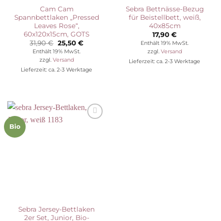
Cam Cam
Sebra Bettnässe-Bezug
Spannbettlaken „Pressed
für Beistellbett, weiß,
Leaves Rose“,
40x85cm
60x120x15cm, GOTS
17,90
€
Ursprünglicher
Aktueller
31,90
€
25,50
€
Enthält 19% MwSt.
Preis
Preis
Enthält 19% MwSt.
zzgl.
Versand
war:
ist:
zzgl.
Versand
Lieferzeit: ca. 2-3 Werktage
31,90 €
25,50 €.
Lieferzeit: ca. 2-3 Werktage
Auf die
Bio
Wunschliste
Sebra Jersey-Bettlaken
2er Set, Junior, Bio-