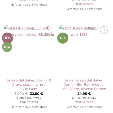
zzgl.
Versand
Lieferzeit: ca. 2-3 Werktage
Lieferzeit: ca. 2-3 Werktage
-10%
Auf die
Auf die
Bio
Wunschliste
Wunschliste
BIO
Jersey-Bettlaken, Junior &
Sebra Jersey-Bettlaken,
Grow, classic white,
Junior, Bio-Baumwolle,
160x90cm
160x70cm, diverse Farben
Ursprünglicher
Aktueller
36,00
€
32,50
€
24,95
€
Preis
Preis
Enthält 19% MwSt.
Enthält 19% MwSt.
war:
ist:
zzgl.
Versand
zzgl.
Versand
36,00 €
32,50 €.
Lieferzeit: ca. 2-3 Werktage
Lieferzeit: ca. 2-3 Werktage