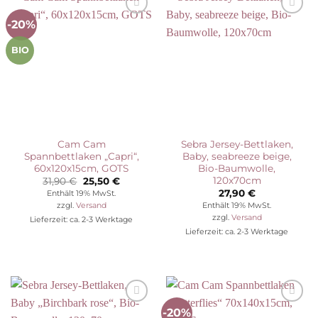
-20%
Auf die
Auf die
Wunschliste
Wunschliste
BIO
Cam Cam
Sebra Jersey-Bettlaken,
Spannbettlaken „Capri“,
Baby, seabreeze beige,
60x120x15cm, GOTS
Bio-Baumwolle,
120x70cm
Ursprünglicher
Aktueller
31,90
€
25,50
€
Preis
Preis
27,90
€
Enthält 19% MwSt.
war:
ist:
Enthält 19% MwSt.
zzgl.
Versand
31,90 €
25,50 €.
zzgl.
Versand
Lieferzeit: ca. 2-3 Werktage
Lieferzeit: ca. 2-3 Werktage
-20%
Auf die
Auf die