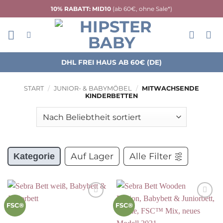
Zum
10% RABATT: MID10
(ab 60€, ohne Sale*)
Inhalt
springen
DHL FREI HAUS AB 60€ (DE)
START
/
JUNIOR- & BABYMÖBEL
/
MITWACHSENDE
KINDERBETTEN
Auf Lager
Alle Filter
Kategorie
Auf die
Auf die
FSC®
FSC®
Wunschliste
Wunschliste