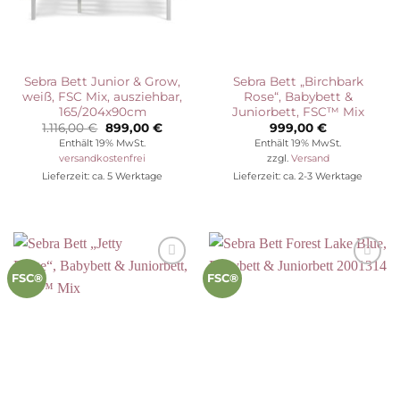
Sebra Bett Junior & Grow,
Sebra Bett „Birchbark
weiß, FSC Mix, ausziehbar,
Rose“, Babybett &
165/204x90cm
Juniorbett, FSC™ Mix
Ursprünglicher
Aktueller
1.116,00
€
899,00
€
999,00
€
Preis
Preis
Enthält 19% MwSt.
Enthält 19% MwSt.
war:
ist:
versandkostenfrei
zzgl.
Versand
1.116,00 €
899,00 €.
Lieferzeit: ca. 5 Werktage
Lieferzeit: ca. 2-3 Werktage
Auf die
Auf die
FSC®
FSC®
Wunschliste
Wunschliste