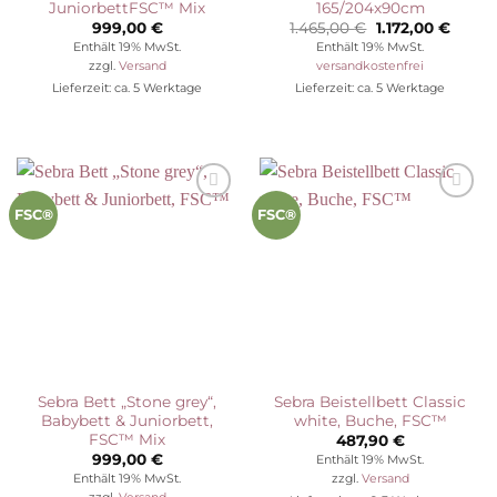
JuniorbettFSC™ Mix
165/204x90cm
Ursprünglicher
Aktuel
999,00
€
1.465,00
€
1.172,00
€
Preis
Preis
Enthält 19% MwSt.
Enthält 19% MwSt.
war:
ist:
zzgl.
Versand
versandkostenfrei
1.465,00 €
1.172,0
Lieferzeit: ca. 5 Werktage
Lieferzeit: ca. 5 Werktage
Auf die
Auf die
FSC®
FSC®
Wunschliste
Wunschliste
Sebra Bett „Stone grey“,
Sebra Beistellbett Classic
Babybett & Juniorbett,
white, Buche, FSC™
FSC™ Mix
487,90
€
999,00
€
Enthält 19% MwSt.
Enthält 19% MwSt.
zzgl.
Versand
zzgl.
Versand