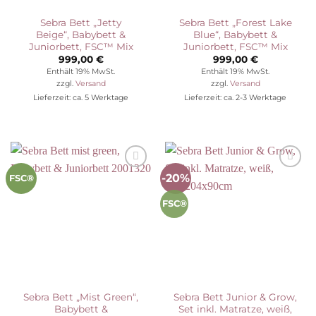
Sebra Bett „Jetty
Sebra Bett „Forest Lake
Beige“, Babybett &
Blue“, Babybett &
Juniorbett, FSC™ Mix
Juniorbett, FSC™ Mix
999,00
€
999,00
€
Enthält 19% MwSt.
Enthält 19% MwSt.
zzgl.
Versand
zzgl.
Versand
Lieferzeit: ca. 5 Werktage
Lieferzeit: ca. 2-3 Werktage
-20%
Auf die
Auf die
FSC®
Wunschliste
Wunschliste
FSC®
Sebra Bett „Mist Green“,
Sebra Bett Junior & Grow,
Babybett &
Set inkl. Matratze, weiß,