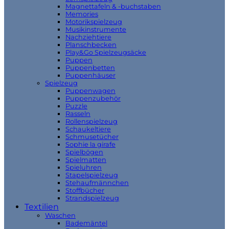
Magnettafeln & -buchstaben
Memories
Motorikspielzeug
Musikinstrumente
Nachziehtiere
Planschbecken
Play&Go Spielzeugsäcke
Puppen
Puppenbetten
Puppenhäuser
Spielzeug
Puppenwagen
Puppenzubehör
Puzzle
Rasseln
Rollenspielzeug
Schaukeltiere
Schmusetücher
Sophie la girafe
Spielbögen
Spielmatten
Spieluhren
Stapelspielzeug
Stehaufmännchen
Stoffbücher
Strandspielzeug
Textilien
Waschen
Bademäntel