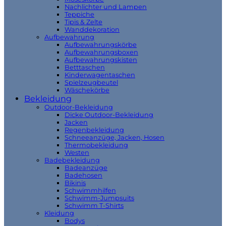
Nachlichter und Lampen
Teppiche
Tipis & Zelte
Wanddekoration
Aufbewahrung
Aufbewahrungskörbe
Aufbewahrungsboxen
Aufbewahrungskisten
Betttaschen
Kinderwagentaschen
Spielzeugbeutel
Wäschekörbe
Bekleidung
Outdoor-Bekleidung
Dicke Outdoor-Bekleidung
Jacken
Regenbekleidung
Schneeanzüge, Jacken, Hosen
Thermobekleidung
Westen
Badebekleidung
Badeanzüge
Badehosen
Bikinis
Schwimmhilfen
Schwimm-Jumpsuits
Schwimm T-Shirts
Kleidung
Bodys