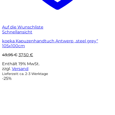
Auf die Wunschliste
Schnellansicht
koeka Kapuzenhandtuch Antwerp „steel grey“
105x100cm
Ursprünglicher
Aktueller
49,95
€
37,50
€
Preis
Preis
Enthält 19% MwSt.
war:
ist:
zzgl.
Versand
49,95 €
37,50 €.
Lieferzeit: ca. 2-3 Werktage
-25%