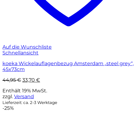
Auf die Wunschliste
Schnellansicht
koeka Wickelauflagenbezug Amsterdam „steel grey“,
45x73cm
Ursprünglicher
Aktueller
44,95
€
33,70
€
Preis
Preis
Enthält 19% MwSt.
war:
ist:
zzgl.
Versand
44,95 €
33,70 €.
Lieferzeit: ca. 2-3 Werktage
-25%