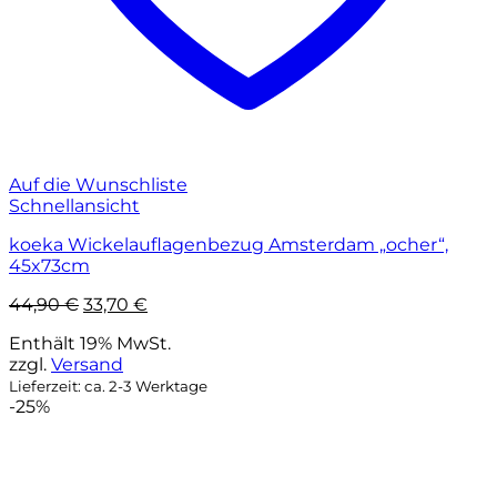
Auf die Wunschliste
Schnellansicht
koeka Wickelauflagenbezug Amsterdam „ocher“,
45x73cm
Ursprünglicher
Aktueller
44,90
€
33,70
€
Preis
Preis
Enthält 19% MwSt.
war:
ist:
zzgl.
Versand
44,90 €
33,70 €.
Lieferzeit: ca. 2-3 Werktage
-25%