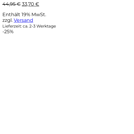
Ursprünglicher
Aktueller
44,95
€
33,70
€
Preis
Preis
Enthält 19% MwSt.
war:
ist:
zzgl.
Versand
44,95 €
33,70 €.
Lieferzeit: ca. 2-3 Werktage
-25%