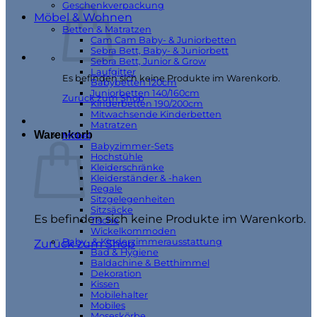
Geschenkverpackung
Möbel & Wohnen
Betten & Matratzen
Cam Cam Baby- & Juniorbetten
Sebra Bett, Baby- & Juniorbett
Sebra Bett, Junior & Grow
Laufgitter
Es befinden sich keine Produkte im Warenkorb.
Babybetten 120cm
Juniorbetten 140/160cm
Zurück zum Shop
Kinderbetten 190/200cm
Mitwachsende Kinderbetten
Matratzen
Warenkorb
Möbel
Babyzimmer-Sets
Hochstühle
Kleiderschränke
Kleiderständer & -haken
Regale
Sitzgelegenheiten
Sitzsäcke
Es befinden sich keine Produkte im Warenkorb.
Tische
Wickelkommoden
Baby- & Kinderzimmerausstattung
Zurück zum Shop
Bad & Hygiene
Baldachine & Betthimmel
Dekoration
Kissen
Mobilehalter
Mobiles
Moseskörbe