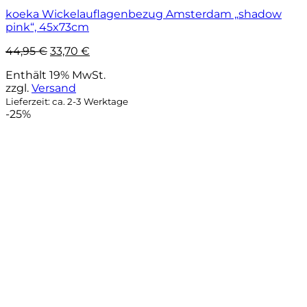
koeka Wickelauflagenbezug Amsterdam „shadow
pink“, 45x73cm
Ursprünglicher
Aktueller
44,95
€
33,70
€
Preis
Preis
Enthält 19% MwSt.
war:
ist:
zzgl.
Versand
44,95 €
33,70 €.
Lieferzeit: ca. 2-3 Werktage
-25%