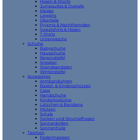
Hosen & Shorts
Jumpsuites & Overalls
Kleider
Leggins
Oberteile
Pyjama & Nachthemden
Sweatshirts & Hosen
T-Shirts
Unterwäsche
Schuhe
Babyschuhe
Hausschuhe
Regenstiefel
Sneaker
Strandsandalen
Winterstiefel
Accessoires
Armbanduhren
Bastel- & Kinderschürzen
Caps
Handschuhe
Kinderkostüme
Lätzchen & Bandana
Mützen
Schals
Socken und Strumpfhosen
Sonnenbrillen
Sonnenhüte
Taschen
Federmappen