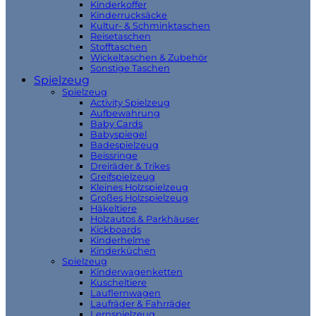
Kinderkoffer
Kinderrucksäcke
Kultur- & Schminktaschen
Reisetaschen
Stofftaschen
Wickeltaschen & Zubehör
Sonstige Taschen
Spielzeug
Spielzeug
Activity Spielzeug
Aufbewahrung
Baby Cards
Babyspiegel
Badespielzeug
Beissringe
Dreiräder & Trikes
Greifspielzeug
Kleines Holzspielzeug
Großes Holzspielzeug
Häkeltiere
Holzautos & Parkhäuser
Kickboards
Kinderhelme
Kinderküchen
Spielzeug
Kinderwagenketten
Kuscheltiere
Lauflernwagen
Laufräder & Fahrräder
Lernspielzeug