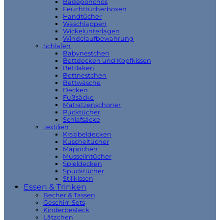
Badeponchos
Feuchttücherboxen
Handtücher
Waschlappen
Wickelunterlagen
Windelaufbewahrung
Schlafen
Babynestchen
Bettdecken und Kopfkissen
Bettlaken
Bettnestchen
Bettwäsche
Decken
Fußsäcke
Matratzenschoner
Pucktücher
Schlafsäcke
Textilien
Krabbeldecken
Kuscheltücher
Mäppchen
Musselintücher
Spieldecken
Spucktücher
Stillkissen
Essen & Trinken
Becher & Tassen
Geschirr-Sets
Kinderbesteck
Lätzchen