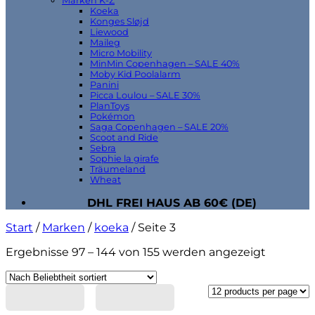
Marken K-Z
Koeka
Konges Sløjd
Liewood
Maileg
Micro Mobility
MinMin Copenhagen – SALE 40%
Moby Kid Poolalarm
Panini
Picca Loulou – SALE 30%
PlanToys
Pokémon
Saga Copenhagen – SALE 20%
Scoot and Ride
Sebra
Sophie la girafe
Träumeland
Wheat
DHL FREI HAUS AB 60€ (DE)
Start
/
Marken
/
koeka
/
Seite 3
Nach
Ergebnisse 97 – 144 von 155 werden angezeigt
Beliebth
sortiert