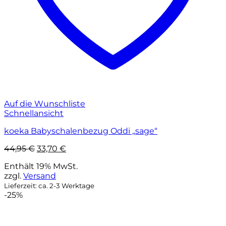
Auf die Wunschliste
Schnellansicht
koeka Babyschalenbezug Oddi „sage“
Ursprünglicher
Aktueller
44,95
€
33,70
€
Preis
Preis
Enthält 19% MwSt.
war:
ist:
zzgl.
Versand
44,95 €
33,70 €.
Lieferzeit: ca. 2-3 Werktage
-25%