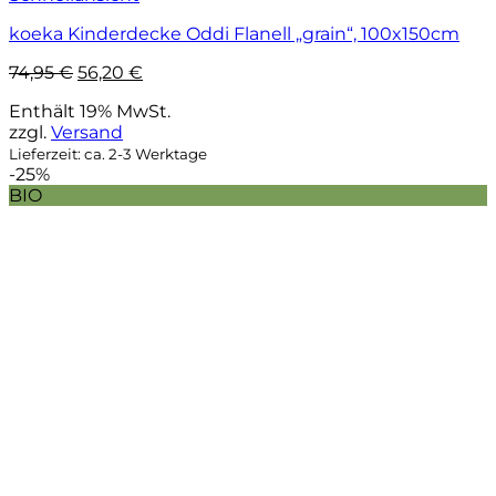
koeka Kinderdecke Oddi Flanell „grain“, 100x150cm
Ursprünglicher
Aktueller
74,95
€
56,20
€
Preis
Preis
Enthält 19% MwSt.
war:
ist:
zzgl.
Versand
74,95 €
56,20 €.
Lieferzeit: ca. 2-3 Werktage
-25%
BIO