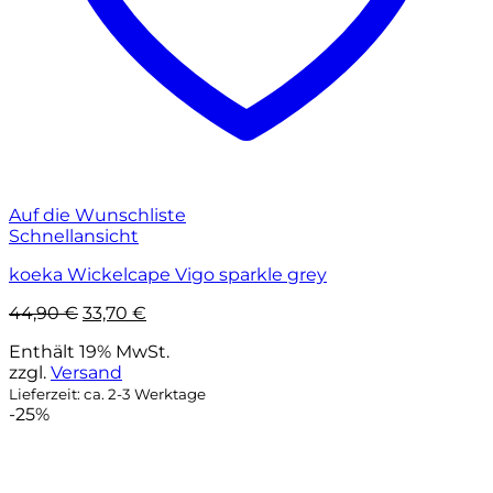
Auf die Wunschliste
Schnellansicht
koeka Wickelcape Vigo sparkle grey
Ursprünglicher
Aktueller
44,90
€
33,70
€
Preis
Preis
Enthält 19% MwSt.
war:
ist:
zzgl.
Versand
44,90 €
33,70 €.
Lieferzeit: ca. 2-3 Werktage
-25%