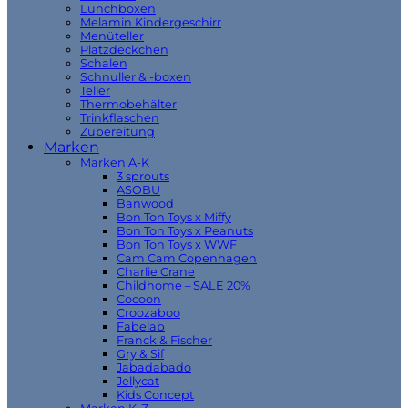
Lunchboxen
Melamin Kindergeschirr
Menüteller
Platzdeckchen
Schalen
Schnuller & -boxen
Teller
Thermobehälter
Trinkflaschen
Zubereitung
Marken
Marken A-K
3 sprouts
ASOBU
Banwood
Bon Ton Toys x Miffy
Bon Ton Toys x Peanuts
Bon Ton Toys x WWF
Cam Cam Copenhagen
Charlie Crane
Childhome – SALE 20%
Cocoon
Croozaboo
Fabelab
Franck & Fischer
Gry & Sif
Jabadabado
Jellycat
Kids Concept