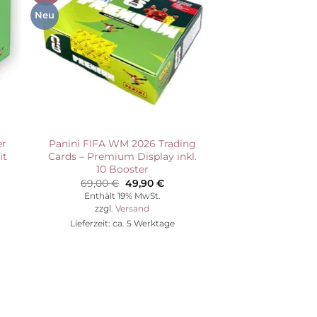
ste
Wunschliste
Neu
er
Panini FIFA WM 2026 Trading
it
Cards – Premium Display inkl.
10 Booster
Ursprünglicher
Aktueller
69,00
€
49,90
€
Preis
Preis
Enthält 19% MwSt.
war:
ist:
zzgl.
Versand
69,00 €
49,90 €.
Lieferzeit: ca. 5 Werktage