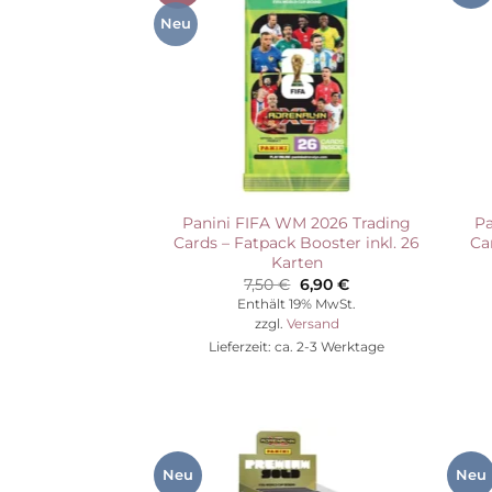
Wunschliste
Neu
Panini FIFA WM 2026 Trading
Pa
Cards – Fatpack Booster inkl. 26
Ca
Karten
Ursprünglicher
Aktueller
7,50
€
6,90
€
Preis
Preis
Enthält 19% MwSt.
war:
ist:
zzgl.
Versand
7,50 €
6,90 €.
Lieferzeit: ca. 2-3 Werktage
Neu
Neu
Auf die