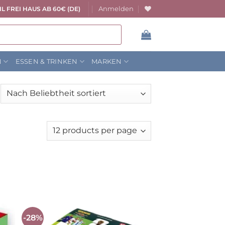
Anmelden
L FREI HAUS AB 60€ (DE)
N
ESSEN & TRINKEN
MARKEN
ach
liebtheit
rtiert
-28%
Auf die