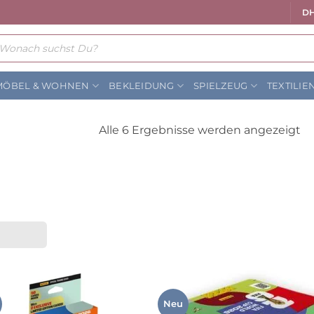
DH
ts
MÖBEL & WOHNEN
BEKLEIDUNG
SPIELZEUG
TEXTILIE
N
Alle 6 Ergebnisse werden angezeigt
Be
so
Neu
Auf die
Auf die