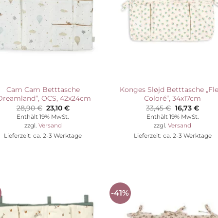
Cam Cam Betttasche
Konges Sløjd Betttasche „Fl
Dreamland“, OCS, 42x24cm
Coloré“, 34x17cm
Ursprünglicher
Aktueller
Ursprünglic
Aktue
28,90
€
23,10
€
33,45
€
16,73
€
Preis
Preis
Preis
Preis
Enthält 19% MwSt.
Enthält 19% MwSt.
war:
ist:
war:
ist:
zzgl.
Versand
zzgl.
Versand
28,90 €
23,10 €.
33,45 €
16,73 
Lieferzeit: ca. 2-3 Werktage
Lieferzeit: ca. 2-3 Werktage
%
-41%
Auf die
Auf die
Wunschliste
Wunschli