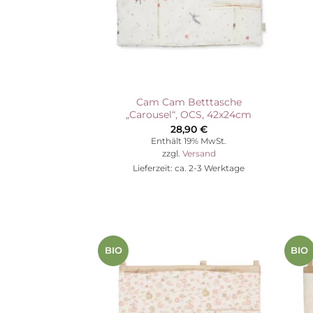
Cam Cam Betttasche
„Carousel“, OCS, 42x24cm
28,90
€
Enthält 19% MwSt.
zzgl.
Versand
Lieferzeit: ca. 2-3 Werktage
BIO
BIO
Auf die
Wunschliste