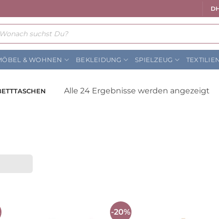
DH
ts
MÖBEL & WOHNEN
BEKLEIDUNG
SPIELZEUG
TEXTILIE
N
Alle 24 Ergebnisse werden angezeigt
ETTTASCHEN
Be
so
%
-20%
Auf die
Auf die