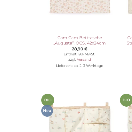
Cam Cam Betttasche
Ca
„Augusta“, OCS, 42x24cm
St
28,90
€
Enthält 19% MwSt.
zzgl.
Versand
Lieferzeit: ca. 2-3 Werktage
BIO
BIO
Auf die
Wunschliste
Neu