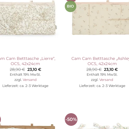
Wunschliste
Wunschli
BIO
m Cam Betttasche „Lierre“,
Cam Cam Betttasche „Ashley
OCS, 42x24cm
OCS, 42x24cm
Ursprünglicher
Aktueller
Ursprünglic
Aktue
28,90
€
23,10
€
28,90
€
23,10
€
Preis
Preis
Preis
Preis
Enthält 19% MwSt.
Enthält 19% MwSt.
war:
ist:
war:
ist:
zzgl.
Versand
zzgl.
Versand
28,90 €
23,10 €.
28,90 €
23,10 
Lieferzeit: ca. 2-3 Werktage
Lieferzeit: ca. 2-3 Werktage
%
-50%
Auf die
Auf die
Wunschliste
Wunschli