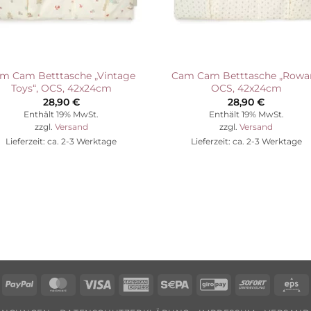
m Cam Betttasche „Vintage
Cam Cam Betttasche „Rowan
Toys“, OCS, 42x24cm
OCS, 42x24cm
28,90
€
28,90
€
Enthält 19% MwSt.
Enthält 19% MwSt.
zzgl.
Versand
zzgl.
Versand
Lieferzeit: ca. 2-3 Werktage
Lieferzeit: ca. 2-3 Werktage
echung
PayPal
MasterCard
Visa
American
Sepa
GiroPay
Sofort
E
Express