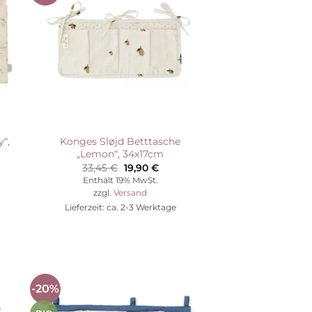
ste
Wunschliste
“,
Konges Sløjd Betttasche
„Lemon“, 34x17cm
her
ller
Ursprünglicher
Aktueller
33,45
€
19,90
€
Preis
Preis
Enthält 19% MwSt.
war:
ist:
zzgl.
Versand
€.
33,45 €
19,90 €.
Lieferzeit: ca. 2-3 Werktage
-20%
Auf die
ste
Wunschliste