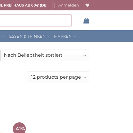
Anmelden
L FREI HAUS AB 60€ (DE)
N
ESSEN & TRINKEN
MARKEN
ach
liebtheit
rtiert
-41%
Auf die