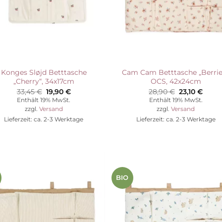
Konges Sløjd Betttasche
Cam Cam Betttasche „Berrie
„Cherry“, 34x17cm
OCS, 42x24cm
Ursprünglicher
Aktueller
Ursprünglic
Aktue
33,45
€
19,90
€
28,90
€
23,10
€
Preis
Preis
Preis
Preis
Enthält 19% MwSt.
Enthält 19% MwSt.
war:
ist:
war:
ist:
zzgl.
Versand
zzgl.
Versand
33,45 €
19,90 €.
28,90 €
23,10 
Lieferzeit: ca. 2-3 Werktage
Lieferzeit: ca. 2-3 Werktage
BIO
Auf die
Auf die
Wunschliste
Wunschli