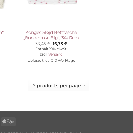
“,
Konges Sløjd Betttasche
„Bonderrose Big“, 34x17cm
Ursprünglicher
Aktueller
33,45
€
16,73
€
Preis
Preis
Enthält 19% MwSt.
war:
ist:
zzgl.
Versand
33,45 €
16,73 €.
Lieferzeit: ca. 2-3 Werktage
ps
Apple
Pay