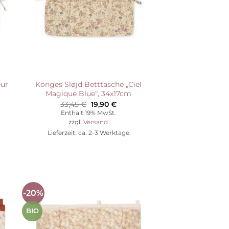
eur
Konges Sløjd Betttasche „Ciel
Magique Blue“, 34x17cm
her
ller
Ursprünglicher
Aktueller
33,45
€
19,90
€
Preis
Preis
Enthält 19% MwSt.
war:
ist:
zzgl.
Versand
 €.
33,45 €
19,90 €.
Lieferzeit: ca. 2-3 Werktage
-20%
Auf die
ste
Wunschliste
BIO