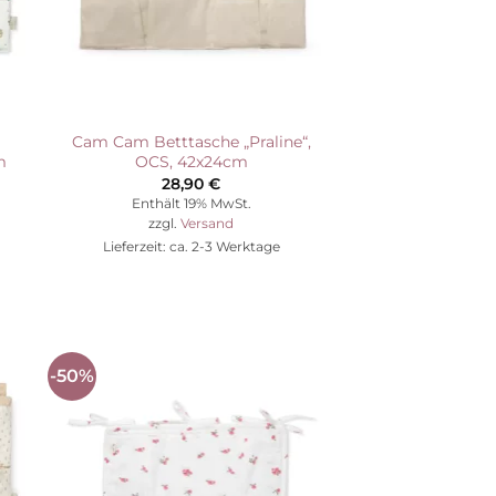
Cam Cam Betttasche „Praline“,
m
OCS, 42x24cm
28,90
€
Enthält 19% MwSt.
zzgl.
Versand
Lieferzeit: ca. 2-3 Werktage
-50%
Auf die
ste
Wunschliste