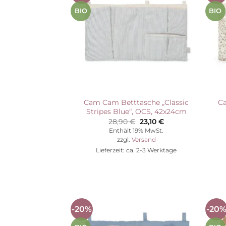
Wunschliste
BIO
BIO
Cam Cam Betttasche „Classic
Ca
Stripes Blue“, OCS, 42x24cm
Ursprünglicher
Aktueller
28,90
€
23,10
€
Preis
Preis
Enthält 19% MwSt.
war:
ist:
zzgl.
Versand
28,90 €
23,10 €.
Lieferzeit: ca. 2-3 Werktage
-20%
-20
Auf die
Wunschliste