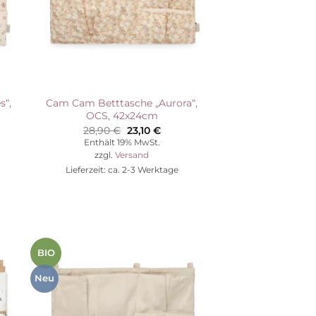
s“,
Cam Cam Betttasche „Aurora“,
OCS, 42x24cm
her
ller
Ursprünglicher
Aktueller
28,90
€
23,10
€
Preis
Preis
Enthält 19% MwSt.
war:
ist:
zzgl.
Versand
€.
28,90 €
23,10 €.
Lieferzeit: ca. 2-3 Werktage
BIO
Auf die
ste
Wunschliste
Neu