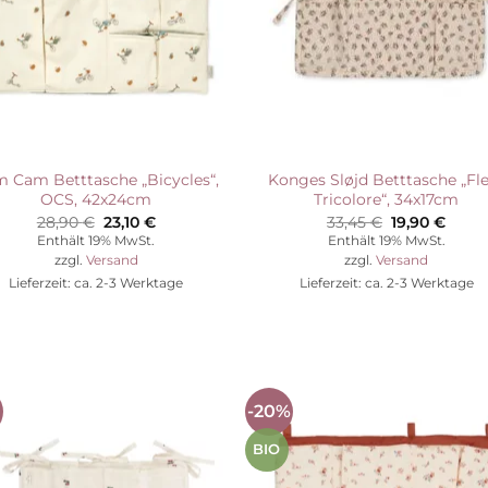
 Cam Betttasche „Bicycles“,
Konges Sløjd Betttasche „Fl
OCS, 42x24cm
Tricolore“, 34x17cm
Ursprünglicher
Aktueller
Ursprünglic
Aktue
28,90
€
23,10
€
33,45
€
19,90
€
Preis
Preis
Preis
Preis
Enthält 19% MwSt.
Enthält 19% MwSt.
war:
ist:
war:
ist:
zzgl.
Versand
zzgl.
Versand
28,90 €
23,10 €.
33,45 €
19,90
Lieferzeit: ca. 2-3 Werktage
Lieferzeit: ca. 2-3 Werktage
-20%
Auf die
Auf die
Wunschliste
Wunschli
BIO