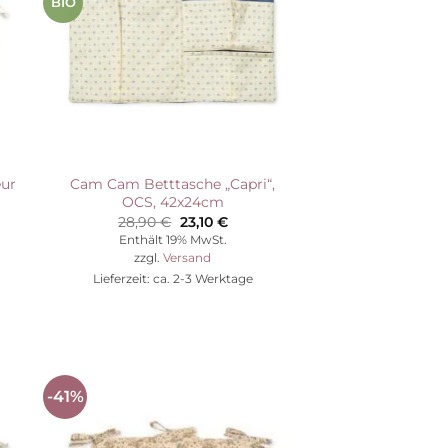
BIO
eur
Cam Cam Betttasche „Capri“,
OCS, 42x24cm
her
ller
Ursprünglicher
Aktueller
28,90
€
23,10
€
Preis
Preis
Enthält 19% MwSt.
war:
ist:
zzgl.
Versand
€.
28,90 €
23,10 €.
Lieferzeit: ca. 2-3 Werktage
-41%
Auf die
ste
Wunschliste