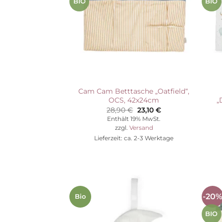
BIO
BIO
Cam Cam Betttasche „Oatfield“,
OCS, 42x24cm
„
Ursprünglicher
Aktueller
28,90
€
23,10
€
Preis
Preis
Enthält 19% MwSt.
war:
ist:
zzgl.
Versand
28,90 €
23,10 €.
Lieferzeit: ca. 2-3 Werktage
-20
Bio
Auf die
Wunschliste
BIO