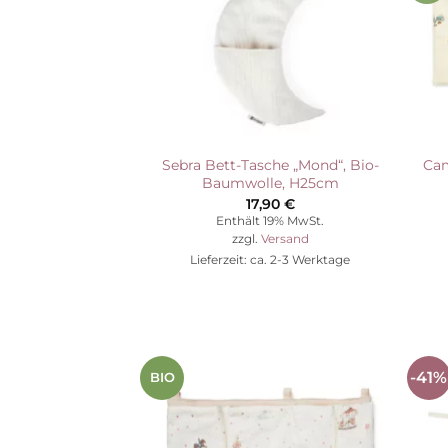
Sebra Bett-Tasche „Mond“, Bio-
Cam
Baumwolle, H25cm
17,90
€
Enthält 19% MwSt.
zzgl.
Versand
Lieferzeit: ca. 2-3 Werktage
-41%
BIO
Auf die
Wunschliste