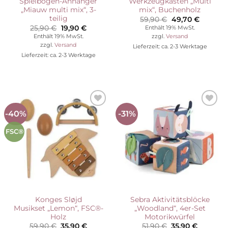
Spielbogen-Anhänger
Werkzeugkasten „Multi
„Miauw multi mix“, 3-
mix“, Buchenholz
teilig
Ursprünglicher
Aktuelle
59,90
€
49,70
€
Preis
Preis
Ursprünglicher
Aktueller
25,90
€
19,90
€
Enthält 19% MwSt.
war:
ist:
Preis
Preis
Enthält 19% MwSt.
zzgl.
Versand
59,90 €
49,70 €.
war:
ist:
zzgl.
Versand
Lieferzeit: ca. 2-3 Werktage
25,90 €
19,90 €.
Lieferzeit: ca. 2-3 Werktage
-40%
-31%
Auf die
Auf die
Wunschliste
Wunschliste
FSC®
Konges Sløjd
Sebra Aktivitätsblöcke
Musikset „Lemon“, FSC®-
„Woodland“, 4er-Set
Holz
Motorikwürfel
Ursprünglicher
Aktueller
Ursprünglicher
Aktuelle
59,90
€
35,90
€
51,90
€
35,90
€