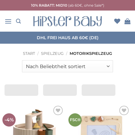
Zum
10% RABATT: MID10
(ab 60€, ohne Sale*)
Inhalt
springen
DHL FREI HAUS AB 60€ (DE)
START
/
SPIELZEUG
/
MOTORIKSPIELZEUG
-4%
Auf die
Auf die
FSC®
Wunschliste
Wunschliste