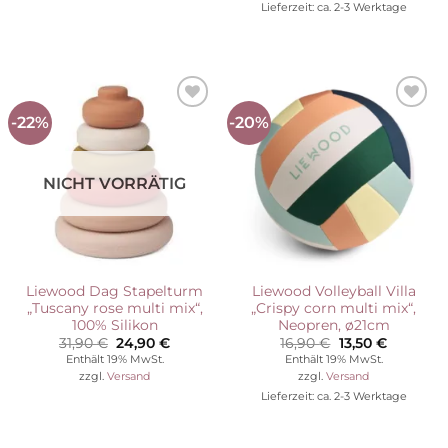
Lieferzeit: ca. 2-3 Werktage
-22%
-20%
Auf die
Auf die
Wunschliste
Wunschliste
NICHT VORRÄTIG
Liewood Dag Stapelturm
Liewood Volleyball Villa
„Tuscany rose multi mix“,
„Crispy corn multi mix“,
100% Silikon
Neopren, ø21cm
Ursprünglicher
Aktueller
Ursprünglicher
Aktuelle
31,90
€
24,90
€
16,90
€
13,50
€
Preis
Preis
Preis
Preis
Enthält 19% MwSt.
Enthält 19% MwSt.
war:
ist:
war:
ist:
zzgl.
Versand
zzgl.
Versand
31,90 €
24,90 €.
16,90 €
13,50 €.
Lieferzeit: ca. 2-3 Werktage