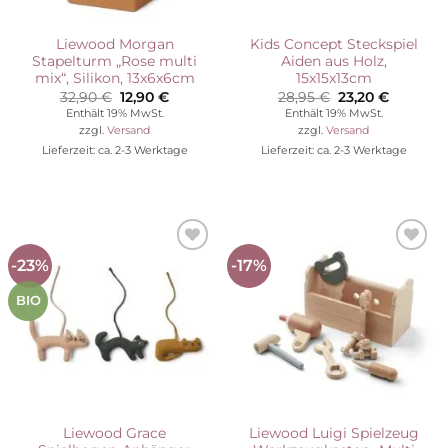
Liewood Morgan
Kids Concept Steckspiel
Stapelturm „Rose multi
Aiden aus Holz,
mix“, Silikon, 13x6x6cm
15x15x13cm
Ursprünglicher
Aktueller
Ursprünglicher
Aktuelle
32,90
€
12,90
€
28,95
€
23,20
€
Preis
Preis
Preis
Preis
Enthält 19% MwSt.
Enthält 19% MwSt.
war:
ist:
war:
ist:
zzgl.
Versand
zzgl.
Versand
32,90 €
12,90 €.
28,95 €
23,20 €.
Lieferzeit: ca. 2-3 Werktage
Lieferzeit: ca. 2-3 Werktage
-23%
-17%
Auf die
Auf die
Wunschliste
Wunschliste
BIO
Liewood Grace
Liewood Luigi Spielzeug