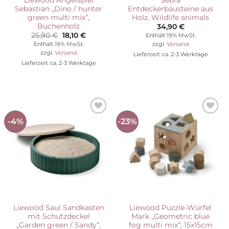
Sebastian „Dino / hunter
Entdeckerbausteine aus
green multi mix“,
Holz, Wildlife animals
Buchenholz
34,90
€
Ursprünglicher
Aktueller
25,90
€
18,10
€
Enthält 19% MwSt.
Preis
Preis
Enthält 19% MwSt.
zzgl.
Versand
war:
ist:
zzgl.
Versand
Lieferzeit: ca. 2-3 Werktage
25,90 €
18,10 €.
Lieferzeit: ca. 2-3 Werktage
-4%
-23%
Auf die
Auf die
Wunschliste
Wunschliste
Liewood Saul Sandkasten
Liewood Puzzle-Würfel
mit Schutzdeckel
Mark „Geometric blue
„Garden green / Sandy“,
fog multi mix“, 15x15cm