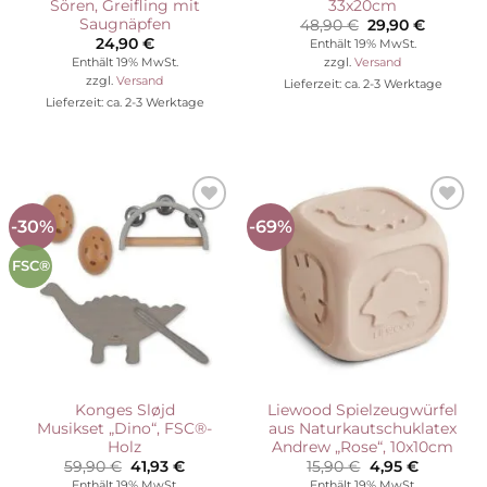
Sören, Greifling mit
33x20cm
Saugnäpfen
Ursprünglicher
Aktuelle
48,90
€
29,90
€
Preis
Preis
24,90
€
Enthält 19% MwSt.
war:
ist:
Enthält 19% MwSt.
zzgl.
Versand
48,90 €
29,90 €.
zzgl.
Versand
Lieferzeit: ca. 2-3 Werktage
Lieferzeit: ca. 2-3 Werktage
-30%
-69%
Auf die
Auf die
Wunschliste
Wunschliste
FSC®
Konges Sløjd
Liewood Spielzeugwürfel
Musikset „Dino“, FSC®-
aus Naturkautschuklatex
Holz
Andrew „Rose“, 10x10cm
Ursprünglicher
Aktueller
Ursprünglicher
Aktueller
59,90
€
41,93
€
15,90
€
4,95
€
Preis
Preis
Preis
Preis
Enthält 19% MwSt.
Enthält 19% MwSt.