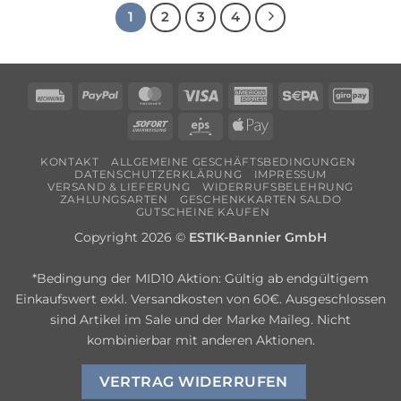
1
2
3
4
Rechung
PayPal
MasterCard
Visa
American
Sepa
Giro
Express
Sofort
Eps
Apple
Pay
KONTAKT
ALLGEMEINE GESCHÄFTSBEDINGUNGEN
DATENSCHUTZERKLÄRUNG
IMPRESSUM
VERSAND & LIEFERUNG
WIDERRUFSBELEHRUNG
ZAHLUNGSARTEN
GESCHENKKARTEN SALDO
GUTSCHEINE KAUFEN
Copyright 2026 ©
ESTIK-Bannier GmbH
*Bedingung der MID10 Aktion: Gültig ab endgültigem
Einkaufswert exkl. Versandkosten von 60€. Ausgeschlossen
sind Artikel im Sale und der Marke Maileg. Nicht
kombinierbar mit anderen Aktionen.
VERTRAG WIDERRUFEN