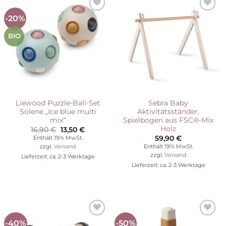
-20%
Auf die
Auf die
Wunschliste
Wunschliste
BIO
Liewood Puzzle-Ball-Set
Sebra Baby
Solene „Ice blue multi
Aktivitätsständer,
mix“
Spielbogen aus FSC®-Mix
Holz
Ursprünglicher
Aktueller
16,90
€
13,50
€
Preis
Preis
59,90
€
Enthält 19% MwSt.
war:
ist:
Enthält 19% MwSt.
zzgl.
Versand
16,90 €
13,50 €.
zzgl.
Versand
Lieferzeit: ca. 2-3 Werktage
Lieferzeit: ca. 2-3 Werktage
-40%
-50%
Auf die
Auf die