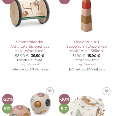
Wunschliste
Wunschliste
Sebra rollender
Liewood Zuzu
Aktivitäts-Spiegel aus
Stapelturm „Apple red
Holz „Woodland“
multi mix“, Silikon
Ursprünglicher
Aktueller
Ursprünglicher
Aktuelle
58,90
€
35,50
€
31,90
€
15,90
€
Preis
Preis
Preis
Preis
Enthält 19% MwSt.
Enthält 19% MwSt.
war:
ist:
war:
ist:
zzgl.
Versand
zzgl.
Versand
58,90 €
35,50 €.
31,90 €
15,90 €.
Lieferzeit: ca. 2-3 Werktage
Lieferzeit: ca. 2-3 Werktage
-20%
-20%
Auf die
Auf die
Wunschliste
Wunschliste
BIO
BIO