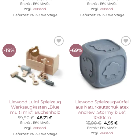
Preis
Preis
Preis
Preis
Enthält 19% MwSt.
Enthält 19% MwSt.
war:
ist:
war:
ist:
zzgl.
Versand
zzgl.
Versand
59,90 €
35,90 €.
51,90 €
35,90 €.
Lieferzeit: ca. 2-3 Werktage
Lieferzeit: ca. 2-3 Werktage
-19%
-69%
Auf die
Auf die
Wunschliste
Wunschliste
Liewood Luigi Spielzeug
Liewood Spielzeugwürfel
Werkzeugkasten „Blue
aus Naturkautschuklatex
multi mix“, Buchenholz
Andrew „Stormy blue“,
10x10cm
Ursprünglicher
Aktueller
59,90
€
48,71
€
Preis
Preis
Ursprünglicher
Aktueller
15,90
€
4,95
€
Enthält 19% MwSt.
war:
ist:
Preis
Preis
Enthält 19% MwSt.
zzgl.
Versand
59,90 €
48,71 €.
war:
ist:
zzgl.
Versand
Lieferzeit: ca. 2-3 Werktage
15,90 €
4,95 €.