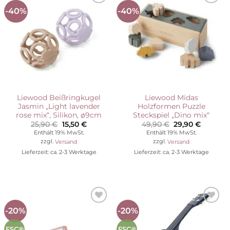
-40%
-40%
Auf die
Auf die
Wunschliste
Wunschliste
Liewood Beißringkugel
Liewood Midas
Jasmin „Light lavender
Holzformen Puzzle
rose mix“, Silikon, ø9cm
Steckspiel „Dino mix“
Ursprünglicher
Aktueller
Ursprünglicher
Aktuelle
25,90
€
15,50
€
49,90
€
29,90
€
Preis
Preis
Preis
Preis
Enthält 19% MwSt.
Enthält 19% MwSt.
war:
ist:
war:
ist:
zzgl.
Versand
zzgl.
Versand
25,90 €
15,50 €.
49,90 €
29,90 €.
Lieferzeit: ca. 2-3 Werktage
Lieferzeit: ca. 2-3 Werktage
-20%
-20%
Auf die
Auf die
Wunschliste
Wunschliste
FSC®
FSC®