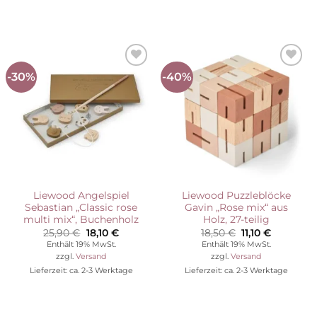
-30%
-40%
Auf die
Auf die
Wunschliste
Wunschliste
Liewood Angelspiel
Liewood Puzzleblöcke
Sebastian „Classic rose
Gavin „Rose mix“ aus
multi mix“, Buchenholz
Holz, 27-teilig
Ursprünglicher
Aktueller
Ursprünglicher
Aktueller
25,90
€
18,10
€
18,50
€
11,10
€
Preis
Preis
Preis
Preis
Enthält 19% MwSt.
Enthält 19% MwSt.
war:
ist:
war:
ist:
zzgl.
Versand
zzgl.
Versand
25,90 €
18,10 €.
18,50 €
11,10 €.
Lieferzeit: ca. 2-3 Werktage
Lieferzeit: ca. 2-3 Werktage