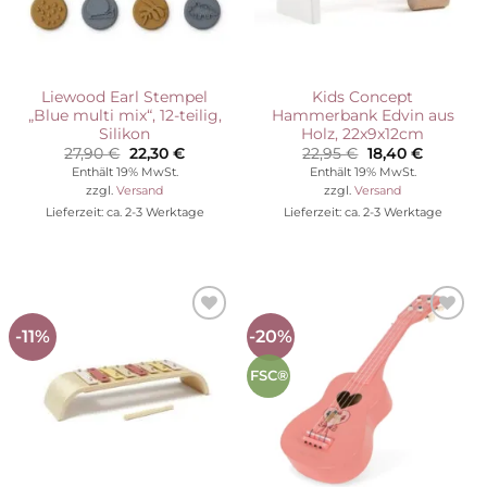
Liewood Earl Stempel
Kids Concept
„Blue multi mix“, 12-teilig,
Hammerbank Edvin aus
Silikon
Holz, 22x9x12cm
Ursprünglicher
Aktueller
Ursprünglicher
Aktuelle
27,90
€
22,30
€
22,95
€
18,40
€
Preis
Preis
Preis
Preis
Enthält 19% MwSt.
Enthält 19% MwSt.
war:
ist:
war:
ist:
zzgl.
Versand
zzgl.
Versand
27,90 €
22,30 €.
22,95 €
18,40 €.
Lieferzeit: ca. 2-3 Werktage
Lieferzeit: ca. 2-3 Werktage
-11%
-20%
Auf die
Auf die
Wunschliste
Wunschliste
FSC®