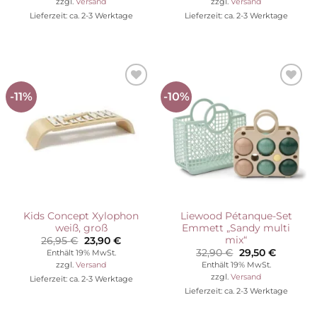
zzgl.
Versand
zzgl.
Versand
64,90 €
49,90 €.
48,90 €
29,90 €.
Lieferzeit: ca. 2-3 Werktage
Lieferzeit: ca. 2-3 Werktage
-11%
-10%
Auf die
Auf die
Wunschliste
Wunschliste
Kids Concept Xylophon
Liewood Pétanque-Set
weiß, groß
Emmett „Sandy multi
mix“
Ursprünglicher
Aktueller
26,95
€
23,90
€
Preis
Preis
Ursprünglicher
Aktuelle
32,90
€
29,50
€
Enthält 19% MwSt.
war:
ist:
Preis
Preis
Enthält 19% MwSt.
zzgl.
Versand
26,95 €
23,90 €.
war:
ist:
zzgl.
Versand
Lieferzeit: ca. 2-3 Werktage
32,90 €
29,50 €.
Lieferzeit: ca. 2-3 Werktage