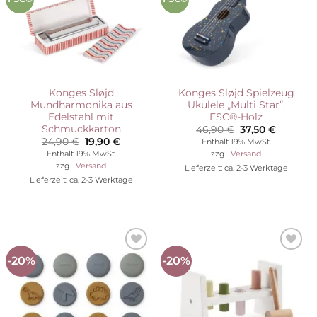
Konges Sløjd
Konges Sløjd Spielzeug
Mundharmonika aus
Ukulele „Multi Star“,
Edelstahl mit
FSC®-Holz
Schmuckkarton
Ursprünglicher
Aktuelle
46,90
€
37,50
€
Preis
Preis
Ursprünglicher
Aktueller
24,90
€
19,90
€
Enthält 19% MwSt.
war:
ist:
Preis
Preis
Enthält 19% MwSt.
zzgl.
Versand
46,90 €
37,50 €.
war:
ist:
zzgl.
Versand
Lieferzeit: ca. 2-3 Werktage
24,90 €
19,90 €.
Lieferzeit: ca. 2-3 Werktage
-20%
-20%
Auf die
Auf die
Wunschliste
Wunschliste