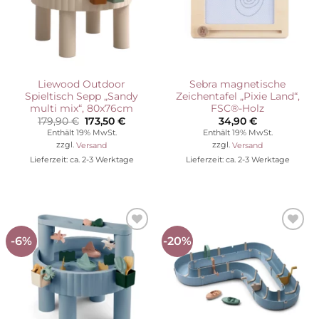
Liewood Outdoor
Sebra magnetische
Spieltisch Sepp „Sandy
Zeichentafel „Pixie Land“,
multi mix“, 80x76cm
FSC®-Holz
Ursprünglicher
Aktueller
179,90
€
173,50
€
34,90
€
Preis
Preis
Enthält 19% MwSt.
Enthält 19% MwSt.
war:
ist:
zzgl.
Versand
zzgl.
Versand
179,90 €
173,50 €.
Lieferzeit: ca. 2-3 Werktage
Lieferzeit: ca. 2-3 Werktage
-6%
-20%
Auf die
Auf die
Wunschliste
Wunschliste