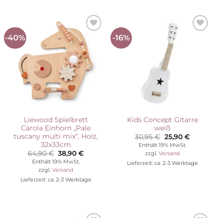
-40%
-16%
Auf die
Auf die
Wunschliste
Wunschliste
Liewood Spielbrett
Kids Concept Gitarre
Carola Einhorn „Pale
weiß
tuscany multi mix“, Holz,
Ursprünglicher
Aktuelle
30,95
€
25,90
€
Preis
Preis
32x33cm
Enthält 19% MwSt.
war:
ist:
Ursprünglicher
Aktueller
64,90
€
38,90
€
zzgl.
Versand
30,95 €
25,90 €.
Preis
Preis
Enthält 19% MwSt.
Lieferzeit: ca. 2-3 Werktage
war:
ist:
zzgl.
Versand
64,90 €
38,90 €.
Lieferzeit: ca. 2-3 Werktage