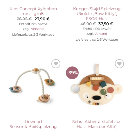
Kids Concept Xylophon
Konges Sløjd Spielzeug
rosa, groß
Ukulele „Bow Kitty“,
FSC®-Holz
Ursprünglicher
Aktueller
26,95
€
23,90
€
Preis
Preis
Ursprünglicher
Aktuelle
46,90
€
37,50
€
Enthält 19% MwSt.
war:
ist:
Preis
Preis
Enthält 19% MwSt.
zzgl.
Versand
26,95 €
23,90 €.
war:
ist:
zzgl.
Versand
Lieferzeit: ca. 2-3 Werktage
46,90 €
37,50 €.
Lieferzeit: ca. 2-3 Werktage
-39%
Auf die
Auf die
Wunschliste
Wunschliste
Liewood
Sebra Aktivitätstafel aus
Sensorik‑Beißspielzeug
Holz „Maci der Affe“,