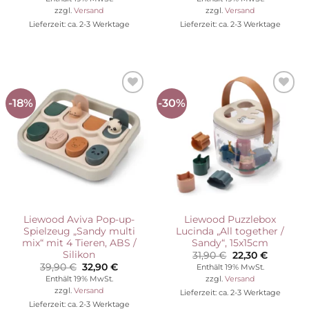
war:
ist:
war:
ist:
zzgl.
Versand
zzgl.
Versand
59,90 €
41,93 €.
15,90 €
4,95 €.
Lieferzeit: ca. 2-3 Werktage
Lieferzeit: ca. 2-3 Werktage
-18%
-30%
Auf die
Auf die
Wunschliste
Wunschliste
Liewood Aviva Pop-up-
Liewood Puzzlebox
Spielzeug „Sandy multi
Lucinda „All together /
mix“ mit 4 Tieren, ABS /
Sandy“, 15x15cm
Silikon
Ursprünglicher
Aktuelle
31,90
€
22,30
€
Preis
Preis
Ursprünglicher
Aktueller
39,90
€
32,90
€
Enthält 19% MwSt.
war:
ist:
Preis
Preis
Enthält 19% MwSt.
zzgl.
Versand
31,90 €
22,30 €.
war:
ist:
zzgl.
Versand
Lieferzeit: ca. 2-3 Werktage
39,90 €
32,90 €.
Lieferzeit: ca. 2-3 Werktage