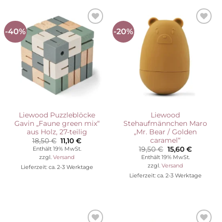
-40%
-20%
Auf die
Auf die
Wunschliste
Wunschliste
Liewood Puzzleblöcke
Liewood
Gavin „Faune green mix“
Stehaufmännchen Maro
aus Holz, 27-teilig
„Mr. Bear / Golden
caramel“
Ursprünglicher
Aktueller
18,50
€
11,10
€
Preis
Preis
Ursprünglicher
Aktuelle
19,50
€
15,60
€
Enthält 19% MwSt.
war:
ist:
Preis
Preis
Enthält 19% MwSt.
zzgl.
Versand
18,50 €
11,10 €.
war:
ist:
zzgl.
Versand
Lieferzeit: ca. 2-3 Werktage
19,50 €
15,60 €.
Lieferzeit: ca. 2-3 Werktage