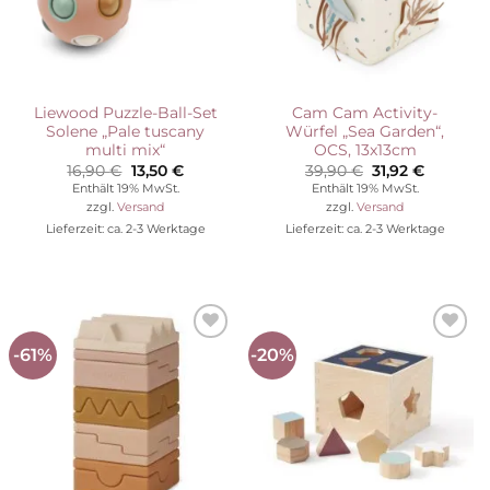
Liewood Puzzle-Ball-Set
Cam Cam Activity-
Solene „Pale tuscany
Würfel „Sea Garden“,
multi mix“
OCS, 13x13cm
Ursprünglicher
Aktueller
Ursprünglicher
Aktuelle
16,90
€
13,50
€
39,90
€
31,92
€
Preis
Preis
Preis
Preis
Enthält 19% MwSt.
Enthält 19% MwSt.
war:
ist:
war:
ist:
zzgl.
Versand
zzgl.
Versand
16,90 €
13,50 €.
39,90 €
31,92 €.
Lieferzeit: ca. 2-3 Werktage
Lieferzeit: ca. 2-3 Werktage
-61%
-20%
Auf die
Auf die
Wunschliste
Wunschliste