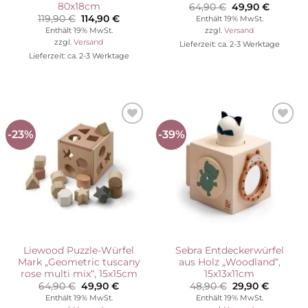
80x18cm
Ursprünglicher
Aktuelle
64,90
€
49,90
€
Preis
Preis
Ursprünglicher
Aktueller
119,90
€
114,90
€
Enthält 19% MwSt.
war:
ist:
Preis
Preis
Enthält 19% MwSt.
zzgl.
Versand
64,90 €
49,90 €
war:
ist:
zzgl.
Versand
Lieferzeit: ca. 2-3 Werktage
119,90 €
114,90 €.
Lieferzeit: ca. 2-3 Werktage
-23%
-39%
Auf die
Auf die
Wunschliste
Wunschliste
Liewood Puzzle-Würfel
Sebra Entdeckerwürfel
Mark „Geometric tuscany
aus Holz „Woodland“,
rose multi mix“, 15x15cm
15x13x11cm
Ursprünglicher
Aktueller
Ursprünglicher
Aktuelle
64,90
€
49,90
€
48,90
€
29,90
€
Preis
Preis
Preis
Preis
Enthält 19% MwSt.
Enthält 19% MwSt.
war:
ist:
war:
ist: