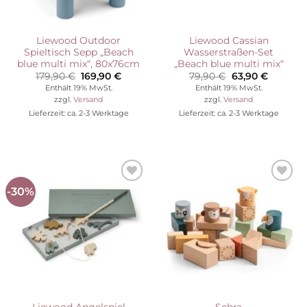
Liewood Outdoor
Liewood Cassian
Spieltisch Sepp „Beach
Wasserstraßen-Set
blue multi mix“, 80x76cm
„Beach blue multi mix“
Ursprünglicher
Aktueller
Ursprünglicher
Aktuelle
179,90
€
169,90
€
79,90
€
63,90
€
Preis
Preis
Preis
Preis
Enthält 19% MwSt.
Enthält 19% MwSt.
war:
ist:
war:
ist:
zzgl.
Versand
zzgl.
Versand
179,90 €
169,90 €.
79,90 €
63,90 €.
Lieferzeit: ca. 2-3 Werktage
Lieferzeit: ca. 2-3 Werktage
-30%
Auf die
Auf die
Wunschliste
Wunschliste
Liewood Angelspiel
Sebra