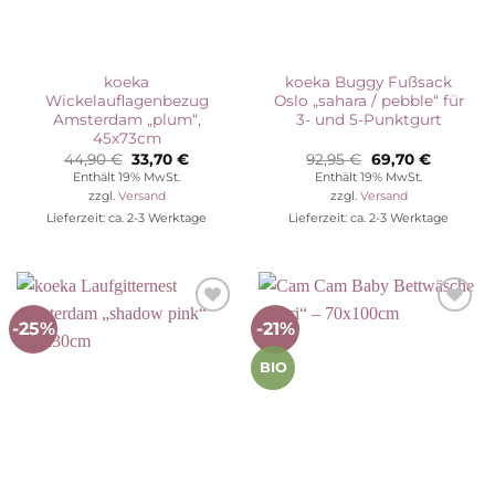
koeka
koeka Buggy Fußsack
Wickelauflagenbezug
Oslo „sahara / pebble“ für
Amsterdam „plum“,
3- und 5-Punktgurt
45x73cm
Ursprünglicher
Aktueller
Ursprünglicher
Aktuelle
44,90
€
33,70
€
92,95
€
69,70
€
Preis
Preis
Preis
Preis
Enthält 19% MwSt.
Enthält 19% MwSt.
war:
ist:
war:
ist:
zzgl.
Versand
zzgl.
Versand
44,90 €
33,70 €.
92,95 €
69,70 €.
Lieferzeit: ca. 2-3 Werktage
Lieferzeit: ca. 2-3 Werktage
-25%
-21%
Auf die
Auf die
Wunschliste
Wunschliste
BIO