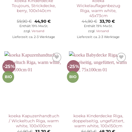
koeka Kinderdecke
koeka
Toujours, Strickdecke,
Wickelauflagenbezug
berry, 100x140cm
Riga, warm white,
45x73cm
Ursprünglicher
Aktueller
Ursprünglicher
Aktuelle
59,90
€
44,90
€
44,90
€
33,70
€
Preis
Preis
Preis
Preis
Enthält 19% MwSt.
Enthält 19% MwSt.
war:
ist:
war:
ist:
zzgl.
Versand
zzgl.
Versand
59,90 €
44,90 €.
44,90 €
33,70 €.
Lieferzeit: ca. 2-3 Werktage
Lieferzeit: ca. 2-3 Werktage
-25%
-25%
Auf die
Auf die
Wunschliste
Wunschliste
BIO
BIO
koeka Kapuzenhandtuch
koeka Kinderdecke Riga,
/ Wickeltuch Riga, warm
doppelseitig, ungefüttert,
white, 100x100cm
warm white, 100x150cm
Ursprünglicher
Aktueller
Ursprünglicher
Aktuelle
44,90
€
33,70
€
64,90
€
48,70
€