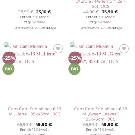
„Aurora / Perlemor“, 2er-
Set, OCS
Ursprünglicher
Aktueller
Ursprünglicher
Aktuelle
28,90
€
23,10
€
44,90
€
35,90
€
Preis
Preis
Preis
Preis
Enthält 19% MwSt.
Enthält 19% MwSt.
war:
ist:
war:
ist:
zzgl.
Versand
zzgl.
Versand
28,90 €
23,10 €.
44,90 €
35,90 €.
Lieferzeit: ca. 2-3 Werktage
Lieferzeit: ca. 2-3 Werktage
-25%
-25%
Auf die
Auf die
Wunschliste
Wunschliste
BIO
BIO
Cam Cam Schlafsack 6-18
Cam Cam Schlafsack 6-18
M „Lierre“, 85x45cm, OCS
M „Green Leaves“,
85x45cm, OCS
Ursprünglicher
Aktueller
Ursprünglicher
Aktuelle
66,90
€
49,90
€
66,90
€
49,90
€
Preis
Preis
Preis
Preis
Enthält 19% MwSt.
Enthält 19% MwSt.
war:
ist:
war:
ist:
zzgl.
Versand
zzgl.
Versand