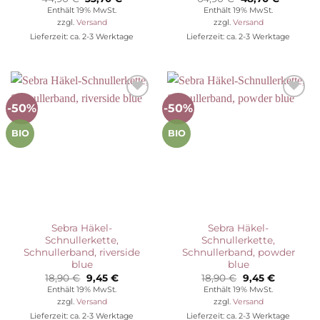
Preis
Preis
Preis
Preis
Enthält 19% MwSt.
Enthält 19% MwSt.
war:
ist:
war:
ist:
zzgl.
Versand
zzgl.
Versand
44,90 €
33,70 €.
64,90 €
48,70 €.
Lieferzeit: ca. 2-3 Werktage
Lieferzeit: ca. 2-3 Werktage
-50%
-50%
Auf die
Auf die
Wunschliste
Wunschliste
BIO
BIO
Sebra Häkel-
Sebra Häkel-
Schnullerkette,
Schnullerkette,
Schnullerband, riverside
Schnullerband, powder
blue
blue
Ursprünglicher
Aktueller
Ursprünglicher
Aktueller
18,90
€
9,45
€
18,90
€
9,45
€
Preis
Preis
Preis
Preis
Enthält 19% MwSt.
Enthält 19% MwSt.
war:
ist:
war:
ist:
zzgl.
Versand
zzgl.
Versand
18,90 €
9,45 €.
18,90 €
9,45 €.
Lieferzeit: ca. 2-3 Werktage
Lieferzeit: ca. 2-3 Werktage