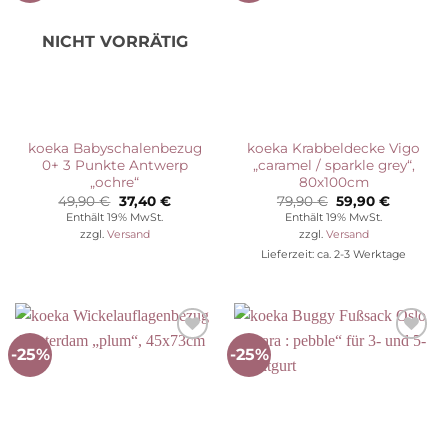
NICHT VORRÄTIG
koeka Babyschalenbezug
koeka Krabbeldecke Vigo
0+ 3 Punkte Antwerp
„caramel / sparkle grey“,
„ochre“
80x100cm
Ursprünglicher
Aktueller
Ursprünglicher
Aktuelle
49,90
€
37,40
€
79,90
€
59,90
€
Preis
Preis
Preis
Preis
Enthält 19% MwSt.
Enthält 19% MwSt.
war:
ist:
war:
ist:
zzgl.
Versand
zzgl.
Versand
49,90 €
37,40 €.
79,90 €
59,90 €.
Lieferzeit: ca. 2-3 Werktage
-25%
-25%
Auf die
Auf die
Wunschliste
Wunschliste