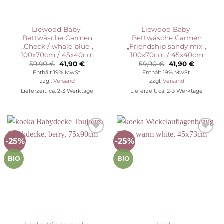
Liewood Baby-
Liewood Baby-
Bettwäsche Carmen
Bettwäsche Carmen
„Check / whale blue“,
„Friendship sandy mix“,
100x70cm / 45x40cm
100x70cm / 45x40cm
Ursprünglicher
Aktueller
Ursprünglicher
Aktuelle
59,90
€
41,90
€
59,90
€
41,90
€
Preis
Preis
Preis
Preis
Enthält 19% MwSt.
Enthält 19% MwSt.
war:
ist:
war:
ist:
zzgl.
Versand
zzgl.
Versand
59,90 €
41,90 €.
59,90 €
41,90 €.
Lieferzeit: ca. 2-3 Werktage
Lieferzeit: ca. 2-3 Werktage
-25%
-25%
Auf die
Auf die
Wunschliste
Wunschliste
BIO
BIO