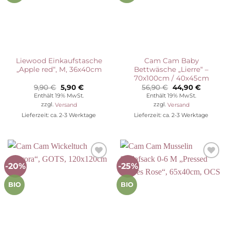
Liewood Einkaufstasche
Cam Cam Baby
„Apple red“, M, 36x40cm
Bettwäsche „Lierre“ –
70x100cm / 40x45cm
Ursprünglicher
Aktueller
Ursprünglicher
Aktuelle
9,90
€
5,90
€
56,90
€
44,90
€
Preis
Preis
Preis
Preis
Enthält 19% MwSt.
Enthält 19% MwSt.
war:
ist:
war:
ist:
zzgl.
Versand
zzgl.
Versand
9,90 €
5,90 €.
56,90 €
44,90 €.
Lieferzeit: ca. 2-3 Werktage
Lieferzeit: ca. 2-3 Werktage
-20%
-25%
Auf die
Auf die
Wunschliste
Wunschliste
BIO
BIO