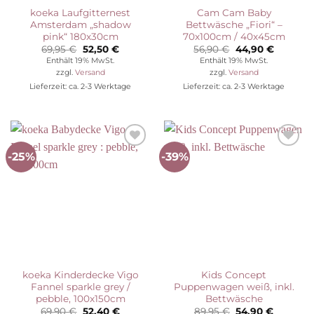
koeka Laufgitternest
Cam Cam Baby
Amsterdam „shadow
Bettwäsche „Fiori“ –
pink“ 180x30cm
70x100cm / 40x45cm
Ursprünglicher
Aktueller
Ursprünglicher
Aktuelle
69,95
€
52,50
€
56,90
€
44,90
€
Preis
Preis
Preis
Preis
Enthält 19% MwSt.
Enthält 19% MwSt.
war:
ist:
war:
ist:
zzgl.
Versand
zzgl.
Versand
69,95 €
52,50 €.
56,90 €
44,90 €.
Lieferzeit: ca. 2-3 Werktage
Lieferzeit: ca. 2-3 Werktage
-25%
-39%
Auf die
Auf die
Wunschliste
Wunschliste
koeka Kinderdecke Vigo
Kids Concept
Fannel sparkle grey /
Puppenwagen weiß, inkl.
pebble, 100x150cm
Bettwäsche
Ursprünglicher
Aktueller
Ursprünglicher
Aktuelle
69,90
€
52,40
€
89,95
€
54,90
€