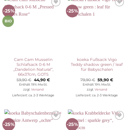
-25%
-25%
Auf die
Auf die
Wunschliste
Wunschliste
BIO
Cam Cam Musselin
koeka Fußsack Vigo
Schlafsack 0-6 M
Teddy shadow green / leaf
„Dandelion Natural“,
für Babyschalen
66x37cm, GOTS
Ursprünglicher
Aktueller
Ursprünglicher
Aktuelle
59,90
€
44,90
€
79,90
€
59,90
€
Preis
Preis
Preis
Preis
Enthält 19% MwSt.
Enthält 19% MwSt.
war:
ist:
war:
ist:
zzgl.
Versand
zzgl.
Versand
59,90 €
44,90 €.
79,90 €
59,90 €.
Lieferzeit: ca. 2-3 Werktage
Lieferzeit: ca. 2-3 Werktage
-25%
-25%
Auf die
Auf die
Wunschliste
Wunschliste