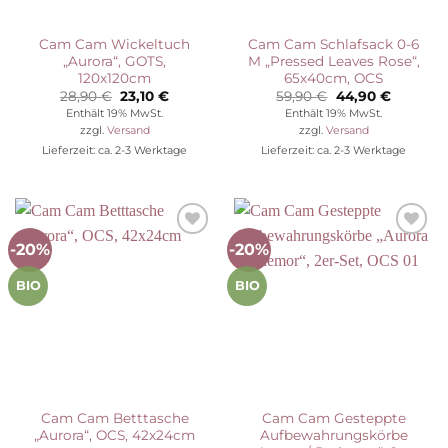
Cam Cam Wickeltuch
Cam Cam Schlafsack 0-6
„Aurora“, GOTS,
M „Pressed Leaves Rose“,
120x120cm
65x40cm, OCS
Ursprünglicher
Aktueller
Ursprünglicher
Aktuelle
28,90
€
23,10
€
59,90
€
44,90
€
Preis
Preis
Preis
Preis
Enthält 19% MwSt.
Enthält 19% MwSt.
war:
ist:
war:
ist:
zzgl.
Versand
zzgl.
Versand
28,90 €
23,10 €.
59,90 €
44,90 €.
Lieferzeit: ca. 2-3 Werktage
Lieferzeit: ca. 2-3 Werktage
-20%
-20%
Auf die
Auf die
Wunschliste
Wunschliste
BIO
BIO
Cam Cam Betttasche
Cam Cam Gesteppte
„Aurora“, OCS, 42x24cm
Aufbewahrungskörbe