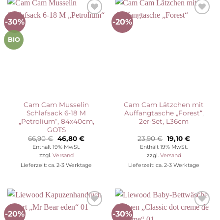
-30%
-20%
Auf die
Auf die
Wunschliste
Wunschliste
BIO
Cam Cam Musselin
Cam Cam Lätzchen mit
Schlafsack 6-18 M
Auffangtasche „Forest“,
„Petrolium“, 84x40cm,
2er-Set, L36cm
GOTS
Ursprünglicher
Aktueller
Ursprünglicher
Aktueller
66,90
€
46,80
€
23,90
€
19,10
€
Preis
Preis
Preis
Preis
Enthält 19% MwSt.
Enthält 19% MwSt.
war:
ist:
war:
ist:
zzgl.
Versand
zzgl.
Versand
66,90 €
46,80 €.
23,90 €
19,10 €.
Lieferzeit: ca. 2-3 Werktage
Lieferzeit: ca. 2-3 Werktage
-20%
-30%
Auf die
Auf die