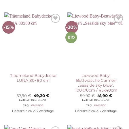
-15%
-30%
Auf die
Auf die
Wunschliste
Wunschliste
BIO
Träumeland Babydecke
Liewood Baby-
LUNA 80×80 cm
Bettwäsche Carmen
„Seaside sky blue“,
100x70cm / 45x40cm
Ursprünglicher
Aktueller
Ursprünglicher
Aktuelle
57,90
€
49,20
€
59,90
€
41,90
€
Preis
Preis
Preis
Preis
Enthält 19% MwSt.
Enthält 19% MwSt.
war:
ist:
war:
ist:
zzgl.
Versand
zzgl.
Versand
57,90 €
49,20 €.
59,90 €
41,90 €.
Lieferzeit: ca. 2-3 Werktage
Lieferzeit: ca. 2-3 Werktage