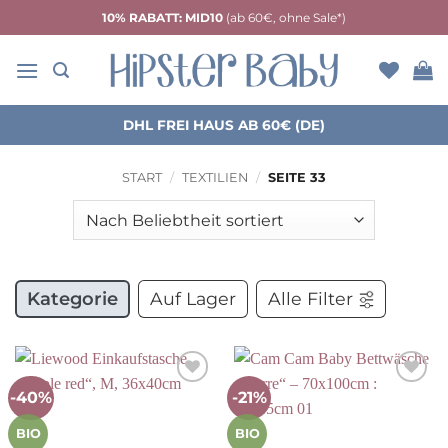
Zum
10% RABATT: MID10
(ab 60€, ohne Sale*)
Inhalt
springen
DHL FREI HAUS AB 60€ (DE)
START
/
TEXTILIEN
/
SEITE 33
Kategorie
Auf Lager
Alle Filter
-40%
-21%
Auf die
Auf die
Wunschliste
Wunschliste
BIO
BIO