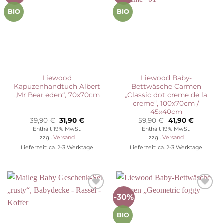
Wunschliste
Wunschliste
BIO
BIO
Liewood
Liewood Baby-
Kapuzenhandtuch Albert
Bettwäsche Carmen
„Mr Bear eden“, 70x70cm
„Classic dot creme de la
creme“, 100x70cm /
45x40cm
Ursprünglicher
Aktueller
Ursprünglicher
Aktuelle
39,90
€
31,90
€
59,90
€
41,90
€
Preis
Preis
Preis
Preis
Enthält 19% MwSt.
Enthält 19% MwSt.
war:
ist:
war:
ist:
zzgl.
Versand
zzgl.
Versand
39,90 €
31,90 €.
59,90 €
41,90 €.
Lieferzeit: ca. 2-3 Werktage
Lieferzeit: ca. 2-3 Werktage
-30%
Auf die
Auf die
Wunschliste
Wunschliste
BIO