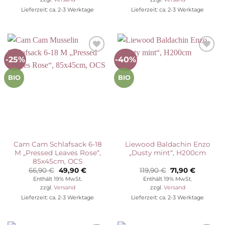
66,90 €
49,90 €.
66,90 €
49,90 €.
Lieferzeit: ca. 2-3 Werktage
Lieferzeit: ca. 2-3 Werktage
-25%
-40%
Auf die
Auf die
Wunschliste
Wunschliste
BIO
BIO
Cam Cam Schlafsack 6-18
Liewood Baldachin Enzo
M „Pressed Leaves Rose“,
„Dusty mint“, H200cm
85x45cm, OCS
Ursprünglicher
Aktueller
Ursprünglicher
Aktuelle
66,90
€
49,90
€
119,90
€
71,90
€
Preis
Preis
Preis
Preis
Enthält 19% MwSt.
Enthält 19% MwSt.
war:
ist:
war:
ist:
zzgl.
Versand
zzgl.
Versand
66,90 €
49,90 €.
119,90 €
71,90 €.
Lieferzeit: ca. 2-3 Werktage
Lieferzeit: ca. 2-3 Werktage