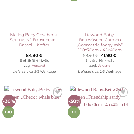
Maileg Baby Geschenk-
Liewood Baby-
Set „rusty“, Babydecke –
Bettwäsche Carmen
Rassel – Koffer
„Geometric foggy mix“,
100x70cm / 45x40cm
Ursprünglicher
Aktuelle
84,90
€
59,90
€
41,90
€
Preis
Preis
Enthält 19% MwSt.
Enthält 19% MwSt.
war:
ist:
zzgl.
Versand
zzgl.
Versand
59,90 €
41,90 €.
Lieferzeit: ca. 2-3 Werktage
Lieferzeit: ca. 2-3 Werktage
-30%
-30%
Auf die
Auf die
Wunschliste
Wunschliste
BIO
BIO