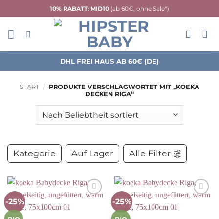
Zum
10% RABATT: MID10
(ab 60€, ohne Sale*)
Inhalt
springen
DHL FREI HAUS AB 60€ (DE)
START
/
PRODUKTE VERSCHLAGWORTET MIT „KOEKA
DECKEN RIGA“
Kategorie
Auf Lager
Alle Filter
-25%
-25%
Auf die
Auf die
Wunschliste
Wunschliste