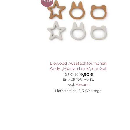
-41%
Auf die
Wunschliste
Liewood Ausstechförmchen
Andy „Mustard mix“, 6er-Set
Ursprünglicher
Aktueller
16,90
€
9,90
€
Preis
Preis
Enthält 19% MwSt.
war:
ist:
zzgl.
Versand
16,90 €
9,90 €.
Lieferzeit: ca. 2-3 Werktage