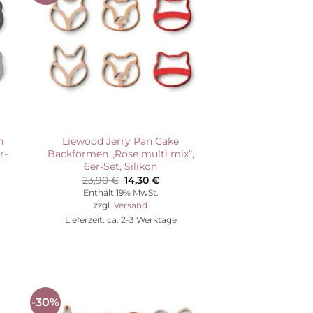
ste
Wunschliste
n
Liewood Jerry Pan Cake
r-
Backformen „Rose multi mix“,
6er-Set, Silikon
her
ler
Ursprünglicher
Aktueller
23,90
€
14,30
€
Preis
Preis
Enthält 19% MwSt.
war:
ist:
zzgl.
Versand
.
23,90 €
14,30 €.
Lieferzeit: ca. 2-3 Werktage
-30%
Auf die