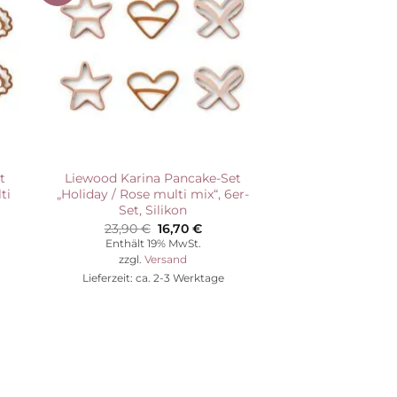
ste
Wunschliste
t
Liewood Karina Pancake-Set
ti
„Holiday / Rose multi mix“, 6er-
Set, Silikon
her
ller
Ursprünglicher
Aktueller
23,90
€
16,70
€
Preis
Preis
Enthält 19% MwSt.
war:
ist:
zzgl.
Versand
€.
23,90 €
16,70 €.
Lieferzeit: ca. 2-3 Werktage