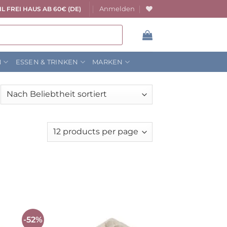
Anmelden
L FREI HAUS AB 60€ (DE)
N
ESSEN & TRINKEN
MARKEN
ach
liebtheit
rtiert
-52%
Auf die