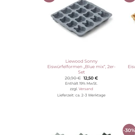
Wunschliste
Liewood Sonny
Eiswürfelformen „Blue mix“, 2er-
Eis
Set
Ursprünglicher
Aktueller
20,90
€
12,50
€
Preis
Preis
Enthält 19% MwSt.
war:
ist:
zzgl.
Versand
20,90 €
12,50 €.
Lieferzeit: ca. 2-3 Werktage
-30
Auf die