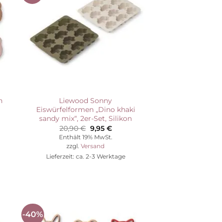
ste
Wunschliste
n
Liewood Sonny
Eiswürfelformen „Dino khaki
sandy mix“, 2er-Set, Silikon
her
ler
Ursprünglicher
Aktueller
20,90
€
9,95
€
Preis
Preis
Enthält 19% MwSt.
.
war:
ist:
zzgl.
Versand
20,90 €
9,95 €.
Lieferzeit: ca. 2-3 Werktage
-40%
Auf die