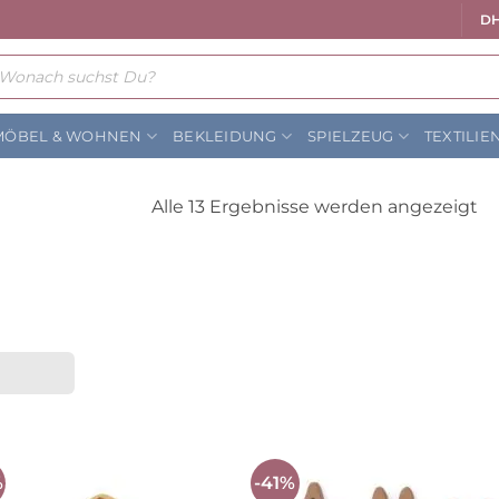
DH
ts
MÖBEL & WOHNEN
BEKLEIDUNG
SPIELZEUG
TEXTILIE
N
Alle 13 Ergebnisse werden angezeigt
Be
so
%
-41%
Auf die
Auf die