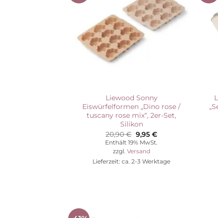
Wunschliste
Liewood Sonny
L
Eiswürfelformen „Dino rose /
„S
tuscany rose mix“, 2er-Set,
Silikon
Ursprünglicher
Aktueller
20,90
€
9,95
€
Preis
Preis
Enthält 19% MwSt.
war:
ist:
zzgl.
Versand
20,90 €
9,95 €.
Lieferzeit: ca. 2-3 Werktage