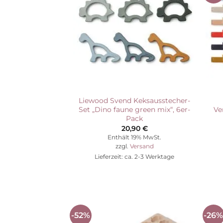
Wunschliste
Liewood Svend Keksausstecher-
Set „Dino faune green mix“, 6er-
Ve
Pack
20,90
€
Enthält 19% MwSt.
zzgl.
Versand
Lieferzeit: ca. 2-3 Werktage
-52%
-26
Auf die