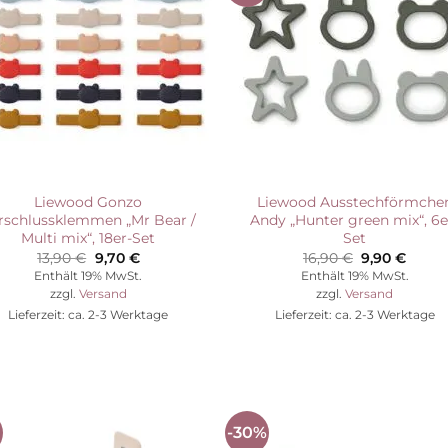
Wunschliste
Wunschli
Liewood Gonzo
Liewood Ausstechförmche
rschlussklemmen „Mr Bear /
Andy „Hunter green mix“, 6e
Multi mix“, 18er-Set
Set
Ursprünglicher
Aktueller
Ursprünglic
Aktuel
13,90
€
9,70
€
16,90
€
9,90
€
Preis
Preis
Preis
Preis
Enthält 19% MwSt.
Enthält 19% MwSt.
war:
ist:
war:
ist:
zzgl.
Versand
zzgl.
Versand
13,90 €
9,70 €.
16,90 €
9,90 €
Lieferzeit: ca. 2-3 Werktage
Lieferzeit: ca. 2-3 Werktage
%
-30%
Auf die
Auf die