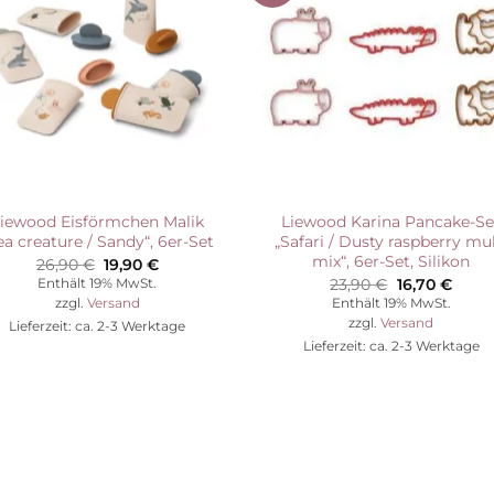
Wunschliste
Wunschli
iewood Eisförmchen Malik
Liewood Karina Pancake-Se
ea creature / Sandy“, 6er-Set
„Safari / Dusty raspberry mul
mix“, 6er-Set, Silikon
Ursprünglicher
Aktueller
26,90
€
19,90
€
Preis
Preis
Ursprünglic
Aktue
23,90
€
16,70
€
Enthält 19% MwSt.
war:
ist:
Preis
Preis
zzgl.
Versand
Enthält 19% MwSt.
26,90 €
19,90 €.
war:
ist:
zzgl.
Versand
Lieferzeit: ca. 2-3 Werktage
23,90 €
16,70 
Lieferzeit: ca. 2-3 Werktage