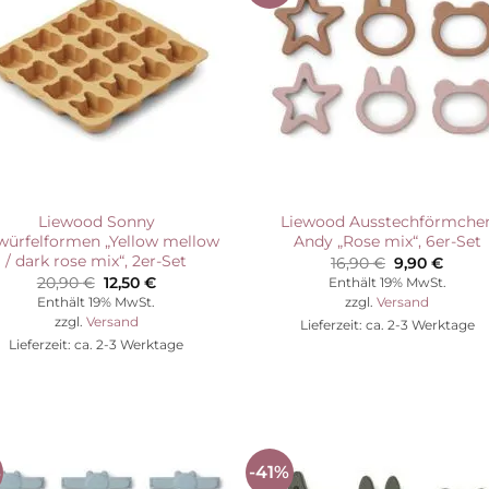
Wunschliste
Wunschli
Liewood Sonny
Liewood Ausstechförmche
würfelformen „Yellow mellow
Andy „Rose mix“, 6er-Set
/ dark rose mix“, 2er-Set
Ursprünglic
Aktuel
16,90
€
9,90
€
Preis
Preis
Ursprünglicher
Aktueller
20,90
€
12,50
€
Enthält 19% MwSt.
war:
ist:
Preis
Preis
Enthält 19% MwSt.
zzgl.
Versand
16,90 €
9,90 €
war:
ist:
zzgl.
Versand
Lieferzeit: ca. 2-3 Werktage
20,90 €
12,50 €.
Lieferzeit: ca. 2-3 Werktage
%
-41%
Auf die
Auf die