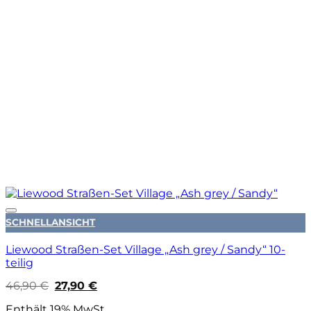
Auf die Wunschliste
SCHNELLANSICHT
Liewood Straßen-Set Village „Ash grey / Sandy“ 10-
teilig
Ursprünglicher
Aktueller
46,90
€
27,90
€
Preis
Preis
war:
ist:
Enthält 19% MwSt.