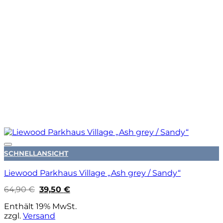
Auf die Wunschliste
SCHNELLANSICHT
Liewood Parkhaus Village „Ash grey / Sandy“
Ursprünglicher
Aktueller
64,90
€
39,50
€
Preis
Preis
war:
ist:
Enthält 19% MwSt.
64,90 €
39,50 €.
zzgl.
Versand