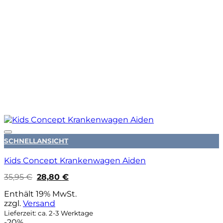
Auf die Wunschliste
SCHNELLANSICHT
Kids Concept Krankenwagen Aiden
Ursprünglicher
Aktueller
35,95
€
28,80
€
Preis
Preis
war:
ist:
Enthält 19% MwSt.
35,95 €
28,80 €.
zzgl.
Versand
Lieferzeit: ca. 2-3 Werktage
-20%