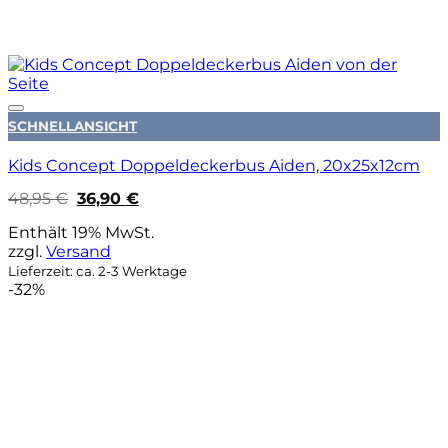
Auf die Wunschliste
SCHNELLANSICHT
Kids Concept Doppeldeckerbus Aiden, 20x25x12cm
Ursprünglicher
Aktueller
48,95
€
36,90
€
Preis
Preis
war:
ist:
Enthält 19% MwSt.
48,95 €
36,90 €.
zzgl.
Versand
Lieferzeit: ca. 2-3 Werktage
-32%