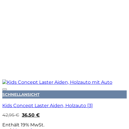
Auf die Wunschliste
SCHNELLANSICHT
Kids Concept Laster Aiden, Holzauto [3]
Ursprünglicher
Aktueller
42,95
€
36,50
€
Preis
Preis
war:
ist:
Enthält 19% MwSt.
42,95 €
36,50 €.