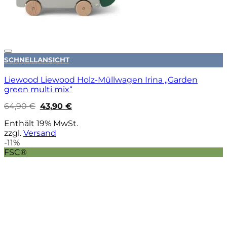
Auf die Wunschliste
SCHNELLANSICHT
Liewood Liewood Holz-Müllwagen Irina „Garden
green multi mix“
Ursprünglicher
Aktueller
64,90
€
43,90
€
Preis
Preis
war:
ist:
Enthält 19% MwSt.
64,90 €
43,90 €.
zzgl.
Versand
-11%
FSC®