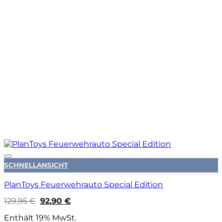
Auf die Wunschliste
SCHNELLANSICHT
PlanToys Feuerwehrauto Special Edition
Ursprünglicher
Aktueller
129,95
€
92,90
€
Preis
Preis
war:
ist:
Enthält 19% MwSt.