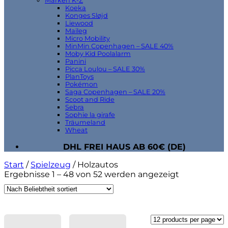
Marken K-Z
Koeka
Konges Sløjd
Liewood
Maileg
Micro Mobility
MinMin Copenhagen – SALE 40%
Moby Kid Poolalarm
Panini
Picca Loulou – SALE 30%
PlanToys
Pokémon
Saga Copenhagen – SALE 20%
Scoot and Ride
Sebra
Sophie la girafe
Träumeland
Wheat
DHL FREI HAUS AB 60€ (DE)
Start
/
Spielzeug
/
Holzautos
Nach
Ergebnisse 1 – 48 von 52 werden angezeigt
Beliebtheit
sortiert