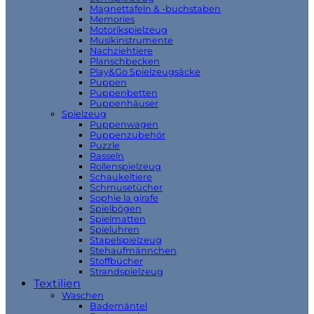
Magnettafeln & -buchstaben
Memories
Motorikspielzeug
Musikinstrumente
Nachziehtiere
Planschbecken
Play&Go Spielzeugsäcke
Puppen
Puppenbetten
Puppenhäuser
Spielzeug
Puppenwagen
Puppenzubehör
Puzzle
Rasseln
Rollenspielzeug
Schaukeltiere
Schmusetücher
Sophie la girafe
Spielbögen
Spielmatten
Spieluhren
Stapelspielzeug
Stehaufmännchen
Stoffbücher
Strandspielzeug
Textilien
Waschen
Bademäntel