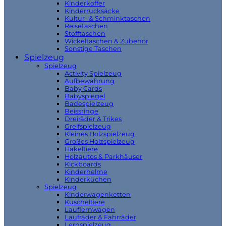
Kinderkoffer
Kinderrucksäcke
Kultur- & Schminktaschen
Reisetaschen
Stofftaschen
Wickeltaschen & Zubehör
Sonstige Taschen
Spielzeug
Spielzeug
Activity Spielzeug
Aufbewahrung
Baby Cards
Babyspiegel
Badespielzeug
Beissringe
Dreiräder & Trikes
Greifspielzeug
Kleines Holzspielzeug
Großes Holzspielzeug
Häkeltiere
Holzautos & Parkhäuser
Kickboards
Kinderhelme
Kinderküchen
Spielzeug
Kinderwagenketten
Kuscheltiere
Lauflernwagen
Laufräder & Fahrräder
Lernspielzeug