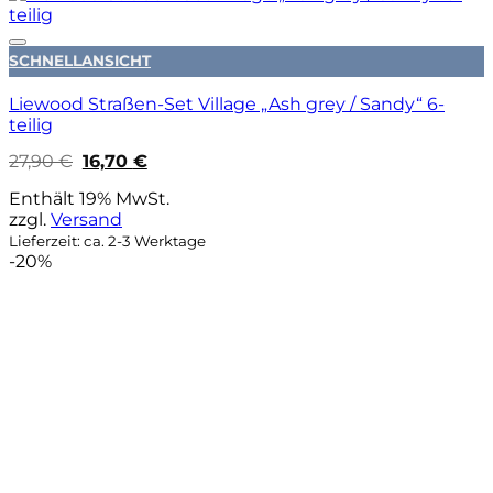
Auf die Wunschliste
SCHNELLANSICHT
Liewood Straßen-Set Village „Ash grey / Sandy“ 6-
teilig
Ursprünglicher
Aktueller
27,90
€
16,70
€
Preis
Preis
war:
ist:
Enthält 19% MwSt.
27,90 €
16,70 €.
zzgl.
Versand
Lieferzeit: ca. 2-3 Werktage
-20%