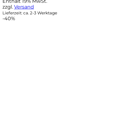
war:
ist:
Enthält 19% MwSt.
44,95 €
39,90 €.
zzgl.
Versand
Lieferzeit: ca. 2-3 Werktage
-40%