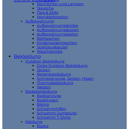
Nachlichter und Lampen
Teppiche
Tipis & Zelte
Wanddekoration
Aufbewahrung
Aufbewahrungskörbe
Aufbewahrungsboxen
Aufbewahrungskisten
Betttaschen
Kinderwagentaschen
Spielzeugbeutel
Wäschekörbe
Bekleidung
Outdoor-Bekleidung
Dicke Outdoor-Bekleidung
Jacken
Regenbekleidung
Schneeanzüge, Jacken, Hosen
Thermobekleidung
Westen
Badebekleidung
Badeanzüge
Badehosen
Bikinis
Schwimmhilfen
Schwimm-Jumpsuits
Schwimm T-Shirts
Kleidung
Bodys