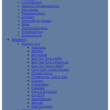
Lunchboxen
Melamin Kindergeschirr
Menüteller
Platzdeckchen
Schalen
Schnuller & -boxen
Teller
Thermobehälter
Trinkflaschen
Zubereitung
Marken
Marken A-K
3 sprouts
ASOBU
Banwood
Bon Ton Toys x Miffy
Bon Ton Toys x Peanuts
Bon Ton Toys x WWF
Cam Cam Copenhagen
Charlie Crane
Childhome – SALE 20%
Cocoon
Croozaboo
Fabelab
Franck & Fischer
Gry & Sif
Jabadabado
Jellycat
Kids Concept