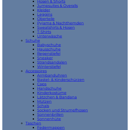
Hosen & Shorts
Jumpsuites & Overalls
Kleider
Leggins
Oberteile
Pyjama & Nachthemden
Sweatshirts & Hosen
T-Shirts
Unterwäsche
Schuhe
Babyschuhe
Hausschuhe
Regenstiefel
Sneaker
Strandsandalen
Winterstiefel
Accessoires
Armbanduhren
Bastel- & Kinderschürzen
Caps
Handschuhe
Kinderkostüme
Lätzchen & Bandana
Mützen
Schals
Socken und Strumpfhosen
Sonnenbrillen
Sonnenhüte
Taschen
Federmappen