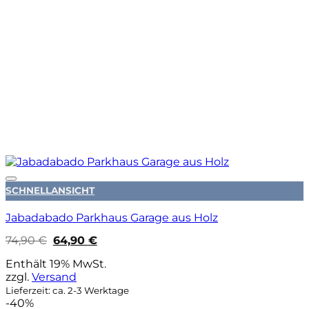
Auf die Wunschliste
SCHNELLANSICHT
Jabadabado Parkhaus Garage aus Holz
Ursprünglicher
Aktueller
74,90
€
64,90
€
Preis
Preis
war:
ist:
Enthält 19% MwSt.
74,90 €
64,90 €.
zzgl.
Versand
Lieferzeit: ca. 2-3 Werktage
-40%