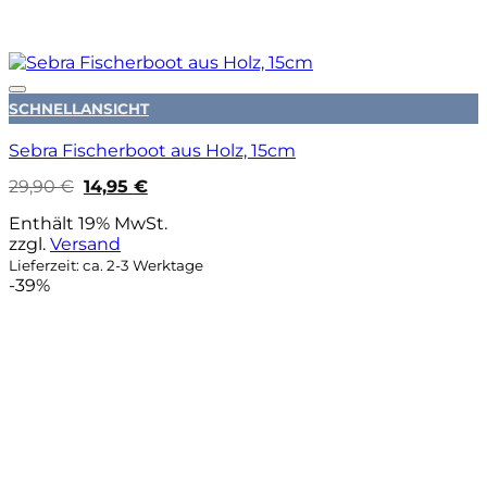
Auf die Wunschliste
SCHNELLANSICHT
Sebra Fischerboot aus Holz, 15cm
Ursprünglicher
Aktueller
29,90
€
14,95
€
Preis
Preis
war:
ist:
Enthält 19% MwSt.
29,90 €
14,95 €.
zzgl.
Versand
Lieferzeit: ca. 2-3 Werktage
-39%