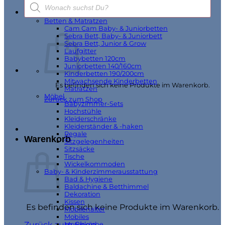
Products
Geschenkverpackung
search
Möbel & Wohnen
Betten & Matratzen
Cam Cam Baby- & Juniorbetten
Sebra Bett, Baby- & Juniorbett
Sebra Bett, Junior & Grow
Laufgitter
Babybetten 120cm
Juniorbetten 140/160cm
Kinderbetten 190/200cm
Mitwachsende Kinderbetten
Es befinden sich keine Produkte im Warenkorb.
Matratzen
Möbel
Zurück zum Shop
Babyzimmer-Sets
Hochstühle
Kleiderschränke
Kleiderständer & -haken
Regale
Warenkorb
Sitzgelegenheiten
Sitzsäcke
Tische
Wickelkommoden
Baby- & Kinderzimmerausstattung
Bad & Hygiene
Baldachine & Betthimmel
Dekoration
Kissen
Es befinden sich keine Produkte im Warenkorb.
Mobilehalter
Mobiles
Zurück zum Shop
Moseskörbe