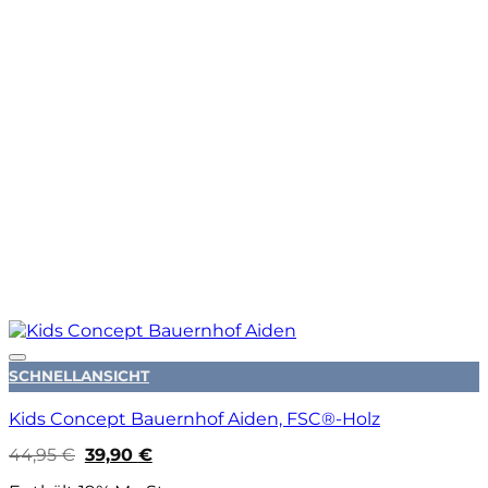
Auf die Wunschliste
SCHNELLANSICHT
Kids Concept Bauernhof Aiden, FSC®-Holz
Ursprünglicher
Aktueller
44,95
€
39,90
€
Preis
Preis