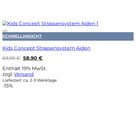
Auf die Wunschliste
SCHNELLANSICHT
Kids Concept Strassensystem Aiden
Ursprünglicher
Aktueller
69,95
€
58,90
€
Preis
Preis
war:
ist:
Enthält 19% MwSt.
69,95 €
58,90 €.
zzgl.
Versand
Lieferzeit: ca. 2-3 Werktage
-15%