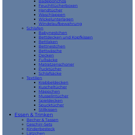
Badeponchos
Feuchttücherboxen
Handtücher
Waschlappen
Wickelunterlagen
Windelaufbewahrung
Schlafen
Babynestchen
Bettdecken und Kopfkissen
Bettlaken
Bettnestchen
Bettwäsche
Decken
Fußsäcke
Matratzenschoner
Pucktücher
Schlafsäcke
Textilien
Krabbeldecken
Kuscheltücher
Mäppchen
Musselintücher
Spieldecken
Spucktücher
Stillkissen
Essen & Trinken
Becher & Tassen
Geschirr-Sets
Kinderbesteck
Lätzchen