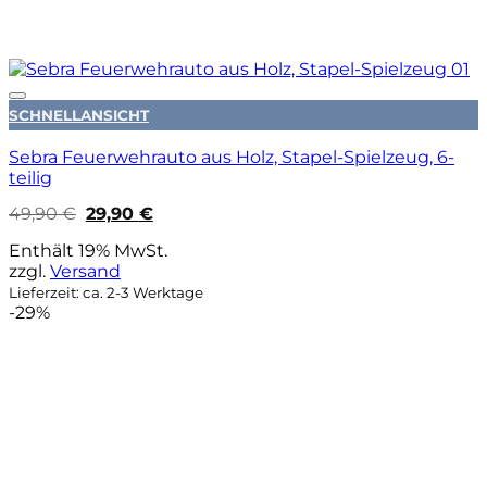
Auf die Wunschliste
SCHNELLANSICHT
Sebra Feuerwehrauto aus Holz, Stapel-Spielzeug, 6-
teilig
Ursprünglicher
Aktueller
49,90
€
29,90
€
Preis
Preis
war:
ist:
Enthält 19% MwSt.
49,90 €
29,90 €.
zzgl.
Versand
Lieferzeit: ca. 2-3 Werktage
-29%