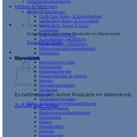
Geschenkverpackung
Möbel & Wohnen
Betten & Matratzen
Cam Cam Baby- & Juniorbetten
Sebra Bett, Baby- & Juniorbett
Sebra Bett, Junior & Grow
Laufgitter
Es befinden sich keine Produkte im Warenkorb.
Babybetten 120cm
Juniorbetten 140/160cm
Zurück zum Shop
Kinderbetten 190/200cm
Mitwachsende Kinderbetten
Matratzen
Möbel
Warenkorb
Babyzimmer-Sets
Hochstühle
Kleiderschränke
Kleiderständer & -haken
Regale
Sitzgelegenheiten
Sitzsäcke
Es befinden sich keine Produkte im Warenkorb.
Tische
Wickelkommoden
Baby- & Kinderzimmerausstattung
Zurück zum Shop
Bad & Hygiene
Baldachine & Betthimmel
Dekoration
Kissen
Mobilehalter
Mobiles
Moseskörbe