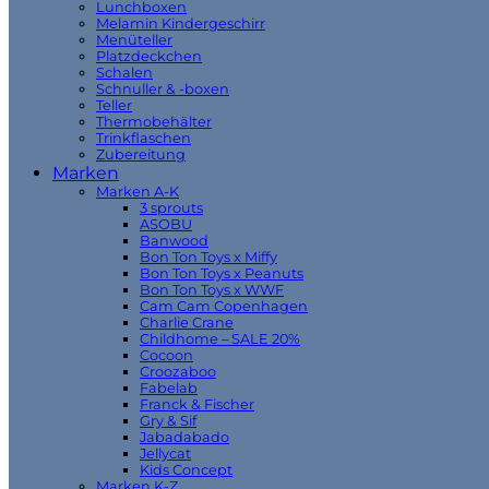
Lunchboxen
Melamin Kindergeschirr
Menüteller
Platzdeckchen
Schalen
Schnuller & -boxen
Teller
Thermobehälter
Trinkflaschen
Zubereitung
Marken
Marken A-K
3 sprouts
ASOBU
Banwood
Bon Ton Toys x Miffy
Bon Ton Toys x Peanuts
Bon Ton Toys x WWF
Cam Cam Copenhagen
Charlie Crane
Childhome – SALE 20%
Cocoon
Croozaboo
Fabelab
Franck & Fischer
Gry & Sif
Jabadabado
Jellycat
Kids Concept
Marken K-Z