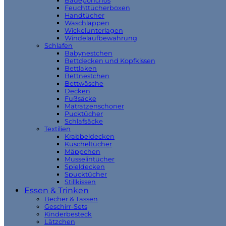
Badeponchos
Feuchttücherboxen
Handtücher
Waschlappen
Wickelunterlagen
Windelaufbewahrung
Schlafen
Babynestchen
Bettdecken und Kopfkissen
Bettlaken
Bettnestchen
Bettwäsche
Decken
Fußsäcke
Matratzenschoner
Pucktücher
Schlafsäcke
Textilien
Krabbeldecken
Kuscheltücher
Mäppchen
Musselintücher
Spieldecken
Spucktücher
Stillkissen
Essen & Trinken
Becher & Tassen
Geschirr-Sets
Kinderbesteck
Lätzchen