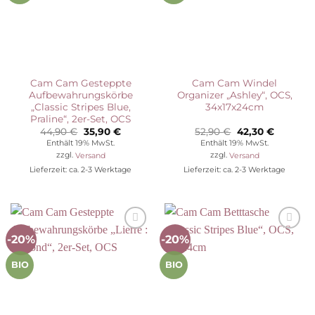
Cam Cam Gesteppte
Cam Cam Windel
Aufbewahrungskörbe
Organizer „Ashley“, OCS,
„Classic Stripes Blue,
34x17x24cm
Praline“, 2er-Set, OCS
Ursprünglicher
Aktueller
Ursprünglicher
Aktuelle
44,90
€
35,90
€
52,90
€
42,30
€
Preis
Preis
Preis
Preis
Enthält 19% MwSt.
Enthält 19% MwSt.
war:
ist:
war:
ist:
zzgl.
Versand
zzgl.
Versand
44,90 €
35,90 €.
52,90 €
42,30 €.
Lieferzeit: ca. 2-3 Werktage
Lieferzeit: ca. 2-3 Werktage
-20%
-20%
Auf die
Auf die
Wunschliste
Wunschliste
BIO
BIO