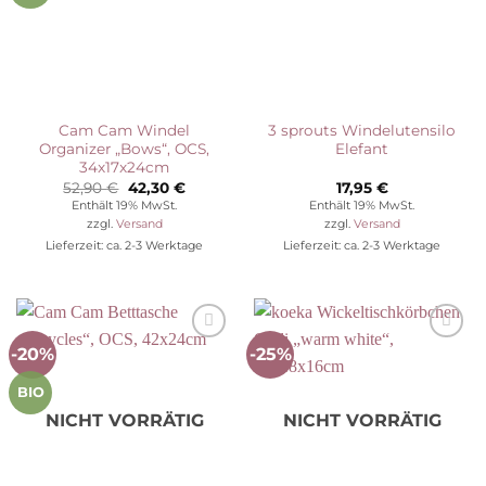
Cam Cam Windel
3 sprouts Windelutensilo
Organizer „Bows“, OCS,
Elefant
34x17x24cm
Ursprünglicher
Aktueller
52,90
€
42,30
€
17,95
€
Preis
Preis
Enthält 19% MwSt.
Enthält 19% MwSt.
war:
ist:
zzgl.
Versand
zzgl.
Versand
52,90 €
42,30 €.
Lieferzeit: ca. 2-3 Werktage
Lieferzeit: ca. 2-3 Werktage
-20%
-25%
Auf die
Auf die
Wunschliste
Wunschliste
BIO
NICHT VORRÄTIG
NICHT VORRÄTIG