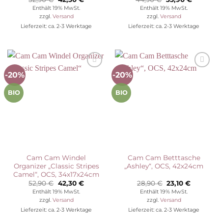
Preis
Preis
Preis
Preis
Enthält 19% MwSt.
Enthält 19% MwSt.
war:
ist:
war:
ist:
zzgl.
Versand
zzgl.
Versand
52,90 €
42,30 €.
44,90 €
35,90 €.
Lieferzeit: ca. 2-3 Werktage
Lieferzeit: ca. 2-3 Werktage
-20%
-20%
Auf die
Auf die
Wunschliste
Wunschliste
BIO
BIO
Cam Cam Windel
Cam Cam Betttasche
Organizer „Classic Stripes
„Ashley“, OCS, 42x24cm
Camel“, OCS, 34x17x24cm
Ursprünglicher
Aktueller
Ursprünglicher
Aktuelle
52,90
€
42,30
€
28,90
€
23,10
€
Preis
Preis
Preis
Preis
Enthält 19% MwSt.
Enthält 19% MwSt.
war:
ist:
war:
ist:
zzgl.
Versand
zzgl.
Versand
52,90 €
42,30 €.
28,90 €
23,10 €.
Lieferzeit: ca. 2-3 Werktage
Lieferzeit: ca. 2-3 Werktage