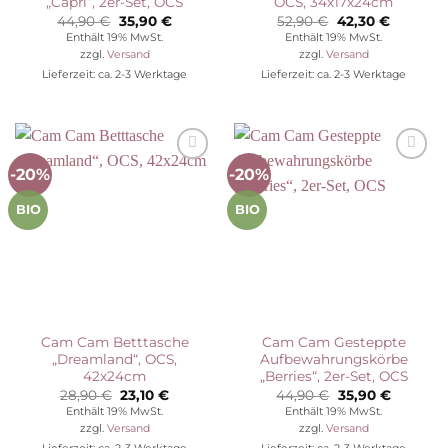
„Capri“, 2er-Set, OCS
OCS, 34x17x24cm
Ursprünglicher
Aktueller
Ursprünglicher
Aktuelle
44,90
€
35,90
€
52,90
€
42,30
€
Preis
Preis
Preis
Preis
Enthält 19% MwSt.
Enthält 19% MwSt.
war:
ist:
war:
ist:
zzgl.
Versand
zzgl.
Versand
44,90 €
35,90 €.
52,90 €
42,30 €.
Lieferzeit: ca. 2-3 Werktage
Lieferzeit: ca. 2-3 Werktage
-20%
-20%
Auf die
Auf die
Wunschliste
Wunschliste
BIO
BIO
Cam Cam Betttasche
Cam Cam Gesteppte
„Dreamland“, OCS,
Aufbewahrungskörbe
42x24cm
„Berries“, 2er-Set, OCS
Ursprünglicher
Aktueller
Ursprünglicher
Aktuelle
28,90
€
23,10
€
44,90
€
35,90
€
Preis
Preis
Preis
Preis
Enthält 19% MwSt.
Enthält 19% MwSt.
war:
ist:
war:
ist:
zzgl.
Versand
zzgl.
Versand
28,90 €
23,10 €.
44,90 €
35,90 €.