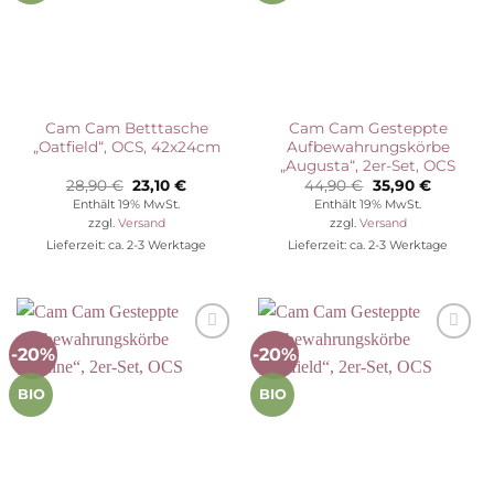
Cam Cam Betttasche
Cam Cam Gesteppte
„Oatfield“, OCS, 42x24cm
Aufbewahrungskörbe
„Augusta“, 2er-Set, OCS
Ursprünglicher
Aktueller
Ursprünglicher
Aktuelle
28,90
€
23,10
€
44,90
€
35,90
€
Preis
Preis
Preis
Preis
Enthält 19% MwSt.
Enthält 19% MwSt.
war:
ist:
war:
ist:
zzgl.
Versand
zzgl.
Versand
28,90 €
23,10 €.
44,90 €
35,90 €.
Lieferzeit: ca. 2-3 Werktage
Lieferzeit: ca. 2-3 Werktage
-20%
-20%
Auf die
Auf die
Wunschliste
Wunschliste
BIO
BIO