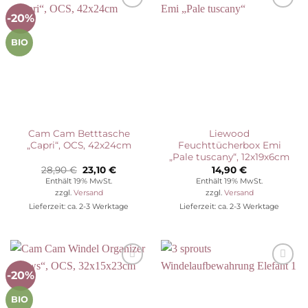
-20%
Auf die
Auf die
Wunschliste
Wunschliste
BIO
Cam Cam Betttasche
Liewood
„Capri“, OCS, 42x24cm
Feuchttücherbox Emi
„Pale tuscany“, 12x19x6cm
Ursprünglicher
Aktueller
28,90
€
23,10
€
14,90
€
Preis
Preis
Enthält 19% MwSt.
Enthält 19% MwSt.
war:
ist:
zzgl.
Versand
zzgl.
Versand
28,90 €
23,10 €.
Lieferzeit: ca. 2-3 Werktage
Lieferzeit: ca. 2-3 Werktage
-20%
Auf die
Auf die
Wunschliste
Wunschliste
BIO