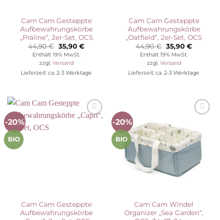
Cam Cam Gesteppte
Cam Cam Gesteppte
Aufbewahrungskörbe
Aufbewahrungskörbe
„Praline“, 2er-Set, OCS
„Oatfield“, 2er-Set, OCS
Ursprünglicher
Aktueller
Ursprünglicher
Aktuelle
44,90
€
35,90
€
44,90
€
35,90
€
Preis
Preis
Preis
Preis
Enthält 19% MwSt.
Enthält 19% MwSt.
war:
ist:
war:
ist:
zzgl.
Versand
zzgl.
Versand
44,90 €
35,90 €.
44,90 €
35,90 €.
Lieferzeit: ca. 2-3 Werktage
Lieferzeit: ca. 2-3 Werktage
-20%
-20%
Auf die
Auf die
Wunschliste
Wunschliste
BIO
BIO
Cam Cam Gesteppte
Cam Cam Windel
Aufbewahrungskörbe
Organizer „Sea Garden“,