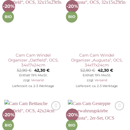
-20%
-20%
Auf die
Auf die
Wunschliste
Wunschliste
BIO
BIO
Cam Cam Windel
Cam Cam Windel
Organizer „Oatfield“, OCS,
Organizer „Augusta“, OCS,
34x17x24cm
34x17x24cm
Ursprünglicher
Aktueller
Ursprünglicher
Aktuelle
52,90
€
42,30
€
52,90
€
42,30
€
Preis
Preis
Preis
Preis
Enthält 19% MwSt.
Enthält 19% MwSt.
war:
ist:
war:
ist:
zzgl.
Versand
zzgl.
Versand
52,90 €
42,30 €.
52,90 €
42,30 €.
Lieferzeit: ca. 2-3 Werktage
Lieferzeit: ca. 2-3 Werktage
-20%
-20%
Auf die
Auf die
Wunschliste
Wunschliste
BIO
BIO