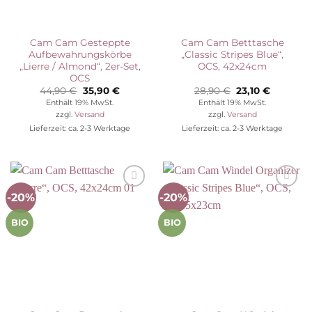
Cam Cam Gesteppte
Cam Cam Betttasche
Aufbewahrungskörbe
„Classic Stripes Blue“,
„Lierre / Almond“, 2er-Set,
OCS, 42x24cm
OCS
Ursprünglicher
Aktueller
Ursprünglicher
Aktuelle
44,90
€
35,90
€
28,90
€
23,10
€
Preis
Preis
Preis
Preis
Enthält 19% MwSt.
Enthält 19% MwSt.
war:
ist:
war:
ist:
zzgl.
Versand
zzgl.
Versand
44,90 €
35,90 €.
28,90 €
23,10 €.
Lieferzeit: ca. 2-3 Werktage
Lieferzeit: ca. 2-3 Werktage
-20%
-20%
Auf die
Auf die
Wunschliste
Wunschliste
BIO
BIO