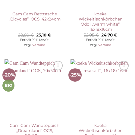
Cam Cam Betttasche
koeka
„Bicycles“, OCS, 42x24cm
Wickeltischkörbchen
Oddi „warm white“,
16x18x16cm
Ursprünglicher
Aktueller
Ursprünglicher
Aktuelle
28,90
€
23,10
€
32,95
€
24,70
€
Preis
Preis
Preis
Preis
Enthält 19% MwSt.
Enthält 19% MwSt.
war:
ist:
war:
ist:
zzgl.
Versand
zzgl.
Versand
28,90 €
23,10 €.
32,95 €
24,70 €.
-20%
-25%
Auf die
Auf die
Wunschliste
Wunschliste
BIO
Cam Cam Wandteppich
koeka
„Dreamland“ OCS,
Wickeltischkörbchen