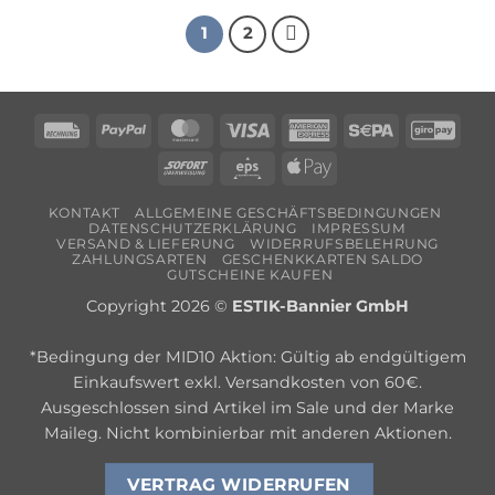
1
2
Rechung
PayPal
MasterCard
Visa
American
Sepa
Giro
Express
Sofort
Eps
Apple
Pay
KONTAKT
ALLGEMEINE GESCHÄFTSBEDINGUNGEN
DATENSCHUTZERKLÄRUNG
IMPRESSUM
VERSAND & LIEFERUNG
WIDERRUFSBELEHRUNG
ZAHLUNGSARTEN
GESCHENKKARTEN SALDO
GUTSCHEINE KAUFEN
Copyright 2026 ©
ESTIK-Bannier GmbH
*Bedingung der MID10 Aktion: Gültig ab endgültigem
Einkaufswert exkl. Versandkosten von 60€.
Ausgeschlossen sind Artikel im Sale und der Marke
Maileg. Nicht kombinierbar mit anderen Aktionen.
VERTRAG WIDERRUFEN