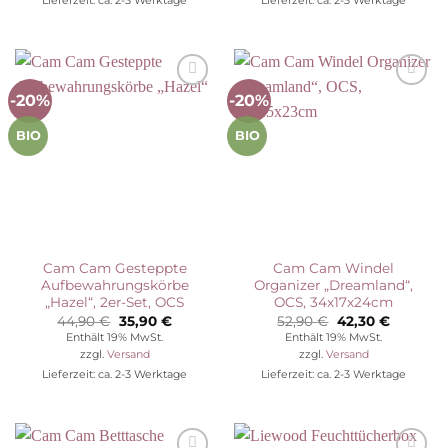
Lieferzeit: ca. 2-3 Werktage
Lieferzeit: ca. 2-3 Werktage
-20%
-20%
Auf die
Auf die
Wunschliste
Wunschliste
BIO
BIO
Cam Cam Gesteppte
Cam Cam Windel
Aufbewahrungskörbe
Organizer „Dreamland“,
„Hazel“, 2er-Set, OCS
OCS, 34x17x24cm
Ursprünglicher
Aktueller
Ursprünglicher
Aktuelle
44,90
€
35,90
€
52,90
€
42,30
€
Preis
Preis
Preis
Preis
Enthält 19% MwSt.
Enthält 19% MwSt.
war:
ist:
war:
ist:
zzgl.
Versand
zzgl.
Versand
44,90 €
35,90 €.
52,90 €
42,30 €.
Lieferzeit: ca. 2-3 Werktage
Lieferzeit: ca. 2-3 Werktage