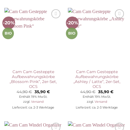
-20%
-20%
Auf die
Auf die
Wunschliste
Wunschliste
BIO
BIO
Cam Cam Gesteppte
Cam Cam Gesteppte
Aufbewahrungskörbe
Aufbewahrungskörbe
„Blossom Pink“, 2er-Set,
„Ashley / Latte“, 2er-Set,
OCS
OCS
Ursprünglicher
Aktueller
Ursprünglicher
Aktuelle
44,90
€
35,90
€
44,90
€
35,90
€
Preis
Preis
Preis
Preis
Enthält 19% MwSt.
Enthält 19% MwSt.
war:
ist:
war:
ist:
zzgl.
Versand
zzgl.
Versand
44,90 €
35,90 €.
44,90 €
35,90 €.
Lieferzeit: ca. 2-3 Werktage
Lieferzeit: ca. 2-3 Werktage