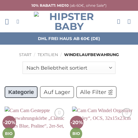
Zum
10% RABATT: MID10
(ab 60€, ohne Sale*)
Inhalt
springen
DHL FREI HAUS AB 60€ (DE)
START
/
TEXTILIEN
/
WINDELAUFBEWAHRUNG
Auf Lager
Alle Filter
Kategorie
-20%
-20%
Auf die
Auf die
Wunschliste
Wunschliste
BIO
BIO