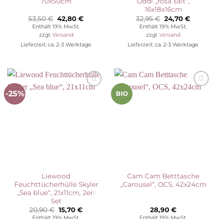
70x50cm
Oddi „rosa salt“,
16x18x16cm
Ursprünglicher
Aktueller
Ursprünglicher
Aktuelle
53,50
€
42,80
€
32,95
€
24,70
€
Preis
Preis
Preis
Preis
Enthält 19% MwSt.
Enthält 19% MwSt.
war:
ist:
war:
ist:
zzgl.
Versand
zzgl.
Versand
53,50 €
42,80 €.
32,95 €
24,70 €.
Lieferzeit: ca. 2-3 Werktage
Lieferzeit: ca. 2-3 Werktage
-25%
Auf die
Auf die
BIO
Wunschliste
Wunschliste
Liewood
Cam Cam Betttasche
Feuchttücherhülle Skyler
„Carousel“, OCS, 42x24cm
„Sea blue“, 21x11cm, 2er-
Set
Ursprünglicher
Aktueller
20,90
€
15,70
€
28,90
€
Preis
Preis
Enthält 19% MwSt.
Enthält 19% MwSt.