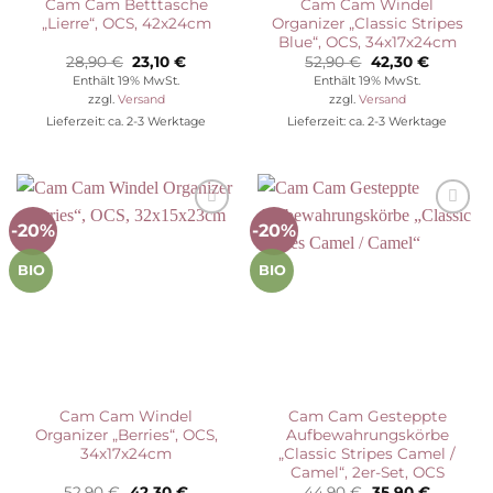
Cam Cam Betttasche
Cam Cam Windel
„Lierre“, OCS, 42x24cm
Organizer „Classic Stripes
Blue“, OCS, 34x17x24cm
Ursprünglicher
Aktueller
Ursprünglicher
Aktuelle
28,90
€
23,10
€
52,90
€
42,30
€
Preis
Preis
Preis
Preis
Enthält 19% MwSt.
Enthält 19% MwSt.
war:
ist:
war:
ist:
zzgl.
Versand
zzgl.
Versand
28,90 €
23,10 €.
52,90 €
42,30 €.
Lieferzeit: ca. 2-3 Werktage
Lieferzeit: ca. 2-3 Werktage
-20%
-20%
Auf die
Auf die
Wunschliste
Wunschliste
BIO
BIO
Cam Cam Windel
Cam Cam Gesteppte
Organizer „Berries“, OCS,
Aufbewahrungskörbe
34x17x24cm
„Classic Stripes Camel /
Camel“, 2er-Set, OCS
Ursprünglicher
Aktueller
Ursprünglicher
Aktuelle
52,90
€
42,30
€
44,90
€
35,90
€