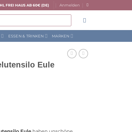
Anmelden
HL FREI HAUS AB 60€ (DE)
N
ESSEN & TRINKEN
MARKEN
lutensilo Eule
utensilo Eule
haben unschöne