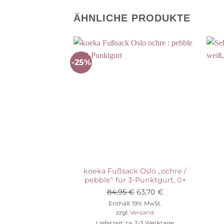
ÄHNLICHE PRODUKTE
-25%
Auf die Wunschliste
koeka Fußsack Oslo „ochre /
pebble“ für 3-Punktgurt, 0+
Ursprünglicher
Aktueller
84,95
€
63,70
€
Preis
Preis
Enthält 19% MwSt.
zzgl.
Versand
war:
ist:
Lieferzeit: ca. 2-3 Werktage