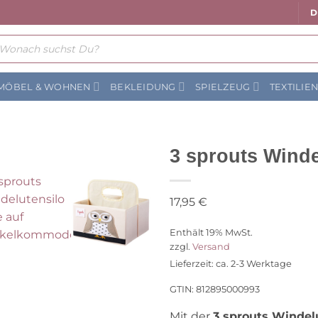
D
ts
MÖBEL & WOHNEN
BEKLEIDUNG
SPIELZEUG
TEXTILIE
3 sprouts Winde
17,95
€
Auf die Wunschliste
Enthält 19% MwSt.
zzgl.
Versand
Lieferzeit: ca. 2-3 Werktage
GTIN: 812895000993
Mit der
3 sprouts Windel