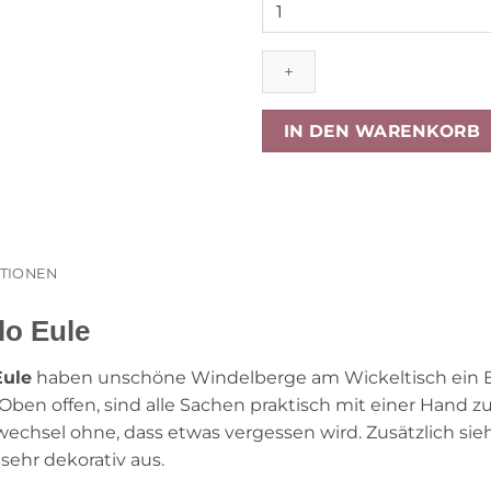
3
sprouts
Windelutensilo
Eule
Menge
IN DEN WARENKORB
ATIONEN
lo Eule
Eule
haben unschöne Windelberge am Wickeltisch ein En
Oben offen, sind alle Sachen praktisch mit einer Hand zu 
swechsel ohne, dass etwas vergessen wird. Zusätzlich si
ehr dekorativ aus.