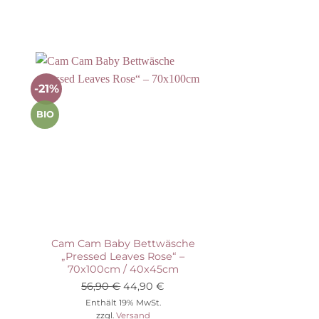
-21%
-67%
ste
Auf die Wunschliste
Auf
BIO
Nicht vorrätig
Cam Cam Baby Bettwäsche
„Pressed Leaves Rose“ –
DELISTED Sebra
70x100cm / 40x45cm
mit Schultergur
Ursprünglicher
Aktueller
56,90
€
44,90
€
royal 
Preis
Preis
Enthält 19% MwSt.
59,90
€
zzgl.
Versand
war:
ist: