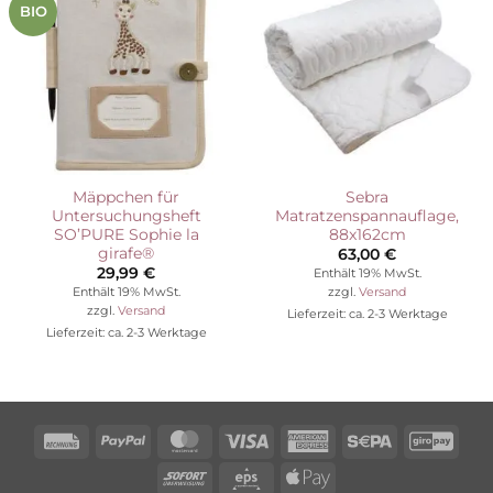
Auf die
Auf die
BIO
Wunschliste
Wunschliste
Mäppchen für
Sebra
Untersuchungsheft
Matratzenspannauflage,
SO’PURE Sophie la
88x162cm
girafe®
63,00
€
29,99
€
Enthält 19% MwSt.
Enthält 19% MwSt.
zzgl.
Versand
zzgl.
Versand
Lieferzeit: ca. 2-3 Werktage
Lieferzeit: ca. 2-3 Werktage
Rechung
PayPal
MasterCard
Visa
American
Sepa
Giro
Express
Sofort
Eps
Apple