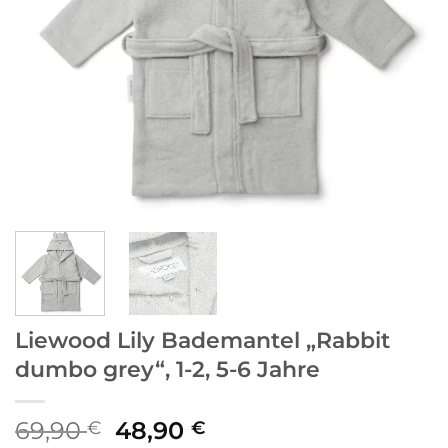
Liewood Lily Bademantel „Rabbit
dumbo grey“, 1-2, 5-6 Jahre
Ursprünglicher
Aktueller
69,90
48,90
€
€