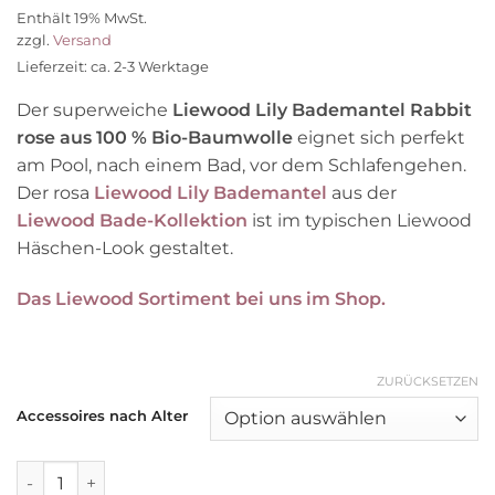
Preis
Preis
Enthält 19% MwSt.
war:
ist:
zzgl.
Versand
69,90 €
55,90 €.
Lieferzeit: ca. 2-3 Werktage
Der superweiche
Liewood Lily Bademantel Rabbit
rose aus 100 % Bio-Baumwolle
eignet sich perfekt
am Pool, nach einem Bad, vor dem Schlafengehen.
Der rosa
Liewood Lily Bademantel
aus der
Liewood Bade-Kollektion
ist im typischen Liewood
Häschen-Look gestaltet.
Das Liewood Sortiment bei uns im Shop.
ZURÜCKSETZEN
Accessoires nach Alter
Liewood Lily Bademantel „Rabbit rose“ Gr. 1-8 Jahre Menge