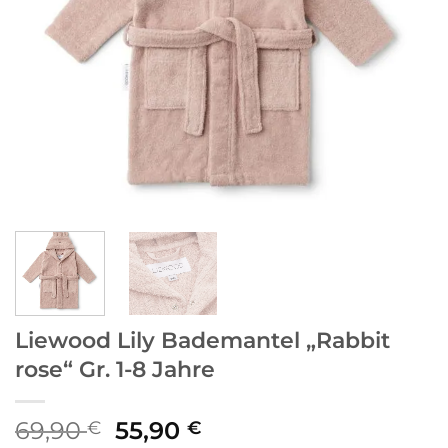
Liewood Lily Bademantel „Rabbit
rose“ Gr. 1-8 Jahre
Ursprünglicher
Aktueller
69,90
55,90
€
€