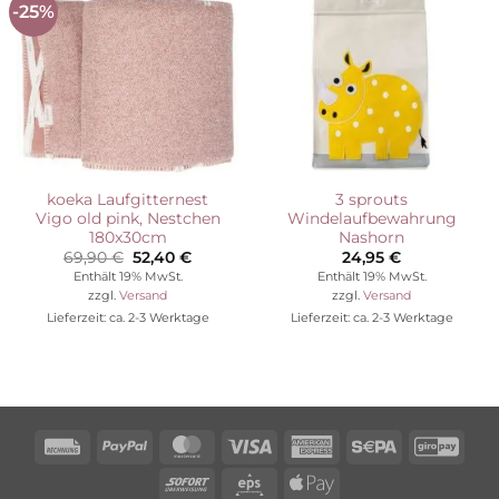
-25%
Auf die
Auf die
Wunschliste
Wunschliste
koeka Laufgitternest
3 sprouts
Vigo old pink, Nestchen
Windelaufbewahrung
180x30cm
Nashorn
Ursprünglicher
Aktueller
69,90
€
52,40
€
24,95
€
Preis
Preis
Enthält 19% MwSt.
Enthält 19% MwSt.
war:
ist:
zzgl.
Versand
zzgl.
Versand
69,90 €
52,40 €.
Lieferzeit: ca. 2-3 Werktage
Lieferzeit: ca. 2-3 Werktage
Rechung
PayPal
MasterCard
Visa
American
Sepa
Giro
Express
Sofort
Eps
Apple