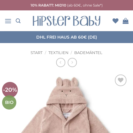
Zum
10% RABATT: MID10
(ab 60€, ohne Sale*)
Inhalt
springen
DHL FREI HAUS AB 60€ (DE)
START
/
TEXTILIEN
/
BADEMÄNTEL
-20%
Auf die
Wunschliste
BIO