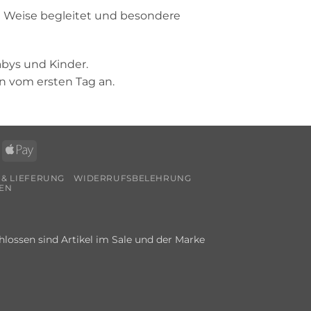
te Weise begleitet und besondere
abys und Kinder.
n vom ersten Tag an.
ps
Apple
Pay
 & LIEFERUNG
WIDERRUFSBELEHRUNG
EN
lossen sind Artikel im Sale und der Marke