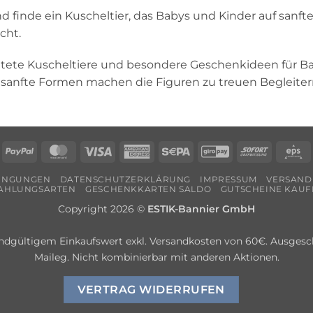
nd finde ein Kuscheltier, das Babys und Kinder auf sanf
cht.
taltete Kuscheltiere und besondere Geschenkideen für B
d sanfte Formen machen die Figuren zu treuen Begleiter
echung
PayPal
MasterCard
Visa
American
Sepa
GiroPay
Sofort
E
Express
DINGUNGEN
DATENSCHUTZERKLÄRUNG
IMPRESSUM
VERSAND
AHLUNGSARTEN
GESCHENKKARTEN SALDO
GUTSCHEINE KAUF
Copyright 2026 ©
ESTIK-Bannier GmbH
ndgültigem Einkaufswert exkl. Versandkosten von 60€. Ausgesch
Maileg. Nicht kombinierbar mit anderen Aktionen.
VERTRAG WIDERRUFEN