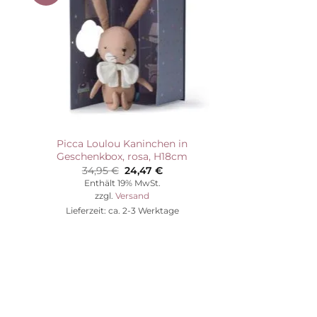
ste
Wunschliste
Picca Loulou Kaninchen in
Geschenkbox, rosa, H18cm
her
ller
Ursprünglicher
Aktueller
34,95
€
24,47
€
Preis
Preis
Enthält 19% MwSt.
war:
ist:
zzgl.
Versand
€.
34,95 €
24,47 €.
Lieferzeit: ca. 2-3 Werktage