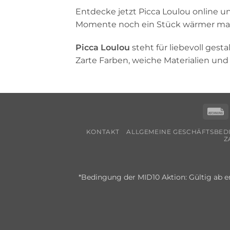
Entdecke jetzt Picca Loulou online u
Momente noch ein Stück wärmer ma
Picca Loulou
steht für liebevoll ges
Zarte Farben, weiche Materialien un
R
KONTAKT
ALLGEMEINE GESCHÄFTSBE
Z
*Bedingung der MID10 Aktion: Gültig ab e