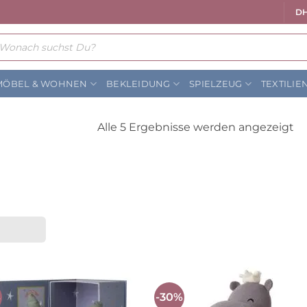
DH
ts
MÖBEL & WOHNEN
BEKLEIDUNG
SPIELZEUG
TEXTILIE
N
Alle 5 Ergebnisse werden angezeigt
Be
so
%
-30%
Auf die
Auf die