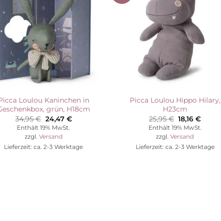
Wunschliste
Wunschli
Picca Loulou Kaninchen in
Picca Loulou Hippo Hilary,
Geschenkbox, grün, H18cm
H23cm
Ursprünglicher
Aktueller
Ursprünglic
Aktue
34,95
€
24,47
€
25,95
€
18,16
€
Preis
Preis
Preis
Preis
Enthält 19% MwSt.
Enthält 19% MwSt.
war:
ist:
war:
ist:
zzgl.
Versand
zzgl.
Versand
34,95 €
24,47 €.
25,95 €
18,16 
Lieferzeit: ca. 2-3 Werktage
Lieferzeit: ca. 2-3 Werktage