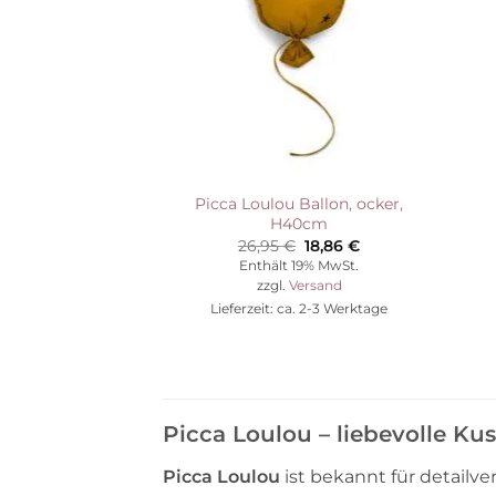
Picca Loulou Ballon, ocker,
H40cm
Ursprünglicher
Aktueller
26,95
€
18,86
€
Preis
Preis
Enthält 19% MwSt.
war:
ist:
zzgl.
Versand
26,95 €
18,86 €.
Lieferzeit: ca. 2-3 Werktage
Picca Loulou – liebevolle Kus
Picca Loulou
ist bekannt für detailve