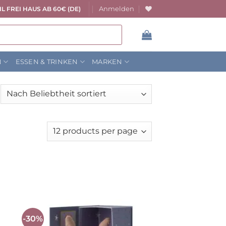
Anmelden
L FREI HAUS AB 60€ (DE)
N
ESSEN & TRINKEN
MARKEN
ach
liebtheit
rtiert
-30%
Auf die