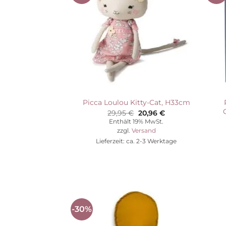
Wunschliste
Picca Loulou Kitty-Cat, H33cm
Ursprünglicher
Aktueller
29,95
€
20,96
€
Preis
Preis
Enthält 19% MwSt.
war:
ist:
zzgl.
Versand
29,95 €
20,96 €.
Lieferzeit: ca. 2-3 Werktage
-30%
Auf die
Wunschliste