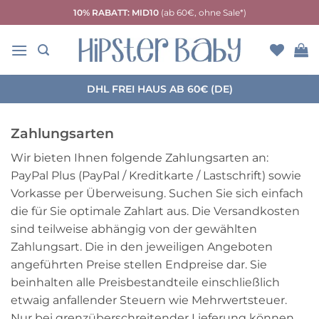
Zum
10% RABATT: MID10
(ab 60€, ohne Sale*)
Inhalt
springen
DHL FREI HAUS AB 60€ (DE)
Zahlungsarten
Wir bieten Ihnen folgende Zahlungsarten an:
PayPal Plus (PayPal / Kreditkarte / Lastschrift) sowie
Vorkasse per Überweisung. Suchen Sie sich einfach
die für Sie optimale Zahlart aus. Die Versandkosten
sind teilweise abhängig von der gewählten
Zahlungsart. Die in den jeweiligen Angeboten
angeführten Preise stellen Endpreise dar. Sie
beinhalten alle Preisbestandteile einschließlich
etwaig anfallender Steuern wie Mehrwertsteuer.
Nur bei grenzüberschreitender Lieferung können