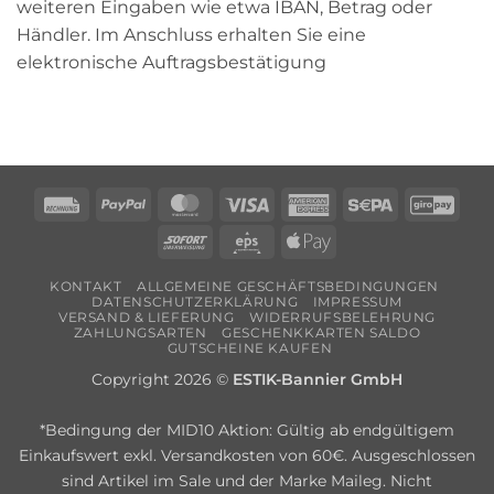
weiteren Eingaben wie etwa IBAN, Betrag oder
Händler. Im Anschluss erhalten Sie eine
elektronische Auftragsbestätigung
Rechung
PayPal
MasterCard
Visa
American
Sepa
Giro
Express
Sofort
Eps
Apple
Pay
KONTAKT
ALLGEMEINE GESCHÄFTSBEDINGUNGEN
DATENSCHUTZERKLÄRUNG
IMPRESSUM
VERSAND & LIEFERUNG
WIDERRUFSBELEHRUNG
ZAHLUNGSARTEN
GESCHENKKARTEN SALDO
GUTSCHEINE KAUFEN
Copyright 2026 ©
ESTIK-Bannier GmbH
*Bedingung der MID10 Aktion: Gültig ab endgültigem
Einkaufswert exkl. Versandkosten von 60€. Ausgeschlossen
sind Artikel im Sale und der Marke Maileg. Nicht