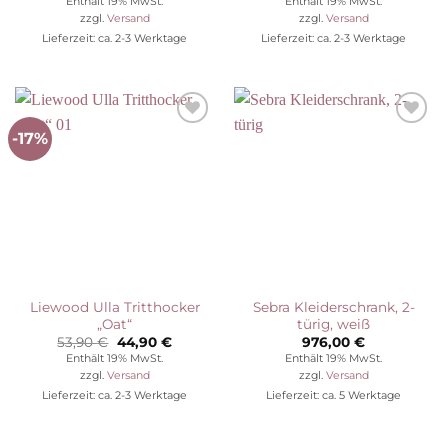
Enthält 19% MwSt.
Enthält 19% MwSt.
war:
ist:
zzgl.
Versand
zzgl.
Versand
77,90 €
49,90 €.
Lieferzeit: ca. 2-3 Werktage
Lieferzeit: ca. 2-3 Werktage
-17%
Auf die
Auf die
Wunschliste
Wunschliste
Liewood Ulla Tritthocker
Sebra Kleiderschrank, 2-
„Oat“
türig, weiß
Ursprünglicher
Aktueller
53,90
€
44,90
€
976,00
€
Preis
Preis
Enthält 19% MwSt.
Enthält 19% MwSt.
war:
ist:
zzgl.
Versand
zzgl.
Versand
53,90 €
44,90 €.
Lieferzeit: ca. 2-3 Werktage
Lieferzeit: ca. 5 Werktage