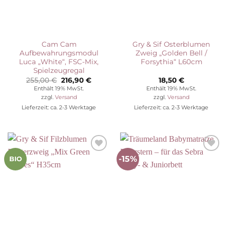
Cam Cam
Gry & Sif Osterblumen
Aufbewahrungsmodul
Zweig „Golden Bell /
Luca „White“, FSC-Mix,
Forsythia“ L60cm
Spielzeugregal
Ursprünglicher
Aktueller
255,00
€
216,90
€
18,50
€
Preis
Preis
Enthält 19% MwSt.
Enthält 19% MwSt.
war:
ist:
zzgl.
Versand
zzgl.
Versand
255,00 €
216,90 €.
Lieferzeit: ca. 2-3 Werktage
Lieferzeit: ca. 2-3 Werktage
-15%
Auf die
Auf die
BIO
Wunschliste
Wunschliste