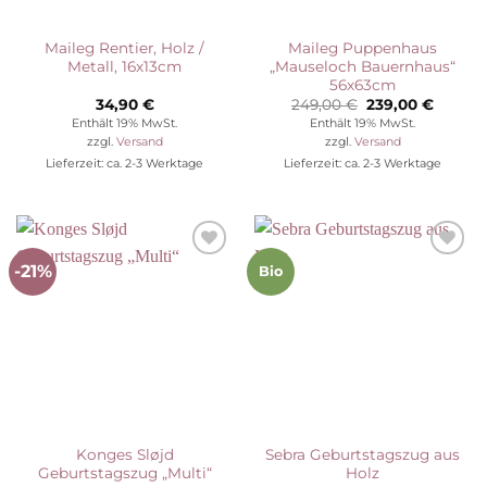
Maileg Rentier, Holz /
Maileg Puppenhaus
Metall, 16x13cm
„Mauseloch Bauernhaus“
56x63cm
Ursprünglicher
Aktuell
34,90
€
249,00
€
239,00
€
Preis
Preis
Enthält 19% MwSt.
Enthält 19% MwSt.
war:
ist:
zzgl.
Versand
zzgl.
Versand
249,00 €
239,00 
Lieferzeit: ca. 2-3 Werktage
Lieferzeit: ca. 2-3 Werktage
-21%
Auf die
Auf die
Bio
Wunschliste
Wunschliste
Konges Sløjd
Sebra Geburtstagszug aus
Geburtstagszug „Multi“
Holz