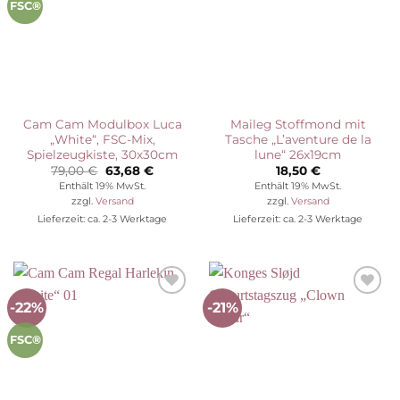
FSC®
Cam Cam Modulbox Luca
Maileg Stoffmond mit
„White“, FSC-Mix,
Tasche „L’aventure de la
Spielzeugkiste, 30x30cm
lune“ 26x19cm
Ursprünglicher
Aktueller
79,00
€
63,68
€
18,50
€
Preis
Preis
Enthält 19% MwSt.
Enthält 19% MwSt.
war:
ist:
zzgl.
Versand
zzgl.
Versand
79,00 €
63,68 €.
Lieferzeit: ca. 2-3 Werktage
Lieferzeit: ca. 2-3 Werktage
-22%
-21%
Auf die
Auf die
Wunschliste
Wunschliste
FSC®