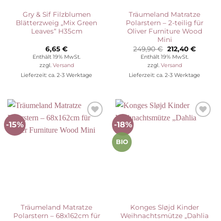
Gry & Sif Filzblumen
Träumeland Matratze
Blätterzweig „Mix Green
Polarstern – 2-teilig für
Leaves“ H35cm
Oliver Furniture Wood
Mini
Ursprünglicher
Aktuell
6,65
€
249,90
€
212,40
€
Preis
Preis
Enthält 19% MwSt.
Enthält 19% MwSt.
war:
ist:
zzgl.
Versand
zzgl.
Versand
249,90 €
212,40 
Lieferzeit: ca. 2-3 Werktage
Lieferzeit: ca. 2-3 Werktage
-15%
-18%
Auf die
Auf die
Wunschliste
Wunschliste
BIO
Träumeland Matratze
Konges Sløjd Kinder
Polarstern – 68x162cm für
Weihnachtsmütze „Dahlia