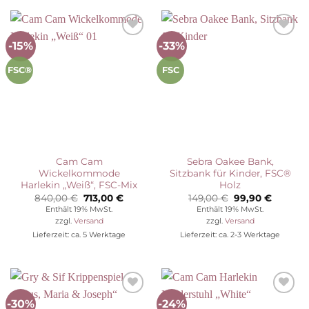
-15%
-33%
Auf die
Auf die
Wunschliste
Wunschliste
FSC®
FSC
Cam Cam
Sebra Oakee Bank,
Wickelkommode
Sitzbank für Kinder, FSC®
Harlekin „Weiß“, FSC-Mix
Holz
Ursprünglicher
Aktueller
Ursprünglicher
Aktuell
840,00
€
713,00
€
149,00
€
99,90
€
Preis
Preis
Preis
Preis
Enthält 19% MwSt.
Enthält 19% MwSt.
war:
ist:
war:
ist:
zzgl.
Versand
zzgl.
Versand
840,00 €
713,00 €.
149,00 €
99,90 €.
Lieferzeit: ca. 5 Werktage
Lieferzeit: ca. 2-3 Werktage
-30%
-24%
Auf die
Auf die