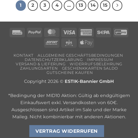
1
2
3
4
…
13
14
15
Rechung
PayPal
MasterCard
Visa
American
Sepa
Giro
Express
Sofort
Eps
Apple
Pay
KONTAKT
ALLGEMEINE GESCHÄFTSBEDINGUNGEN
DATENSCHUTZERKLÄRUNG
IMPRESSUM
VERSAND & LIEFERUNG
WIDERRUFSBELEHRUNG
ZAHLUNGSARTEN
GESCHENKKARTEN SALDO
GUTSCHEINE KAUFEN
Copyright 2026 ©
ESTIK-Bannier GmbH
*Bedingung der MID10 Aktion: Gültig ab endgültigem
Einkaufswert exkl. Versandkosten von 60€.
Ausgeschlossen sind Artikel im Sale und der Marke
Maileg. Nicht kombinierbar mit anderen Aktionen.
VERTRAG WIDERRUFEN