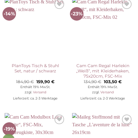
-14%
-23%
Auf die
Auf die
Wunschliste
Wunschliste
PlanToys Tisch & Stuhl
Cam Cam Regal Harlekin
Set, natur / schwarz
„Weiß“, mit Kleiderhaken,
75x20cm, FSC-Mix
Ursprünglicher
Aktueller
Ursprünglicher
Aktuell
184,90
€
159,90
€
134,90
€
103,50
€
Preis
Preis
Preis
Preis
Enthält 19% MwSt.
Enthält 19% MwSt.
war:
ist:
war:
ist:
zzgl.
Versand
zzgl.
Versand
184,90 €
159,90 €.
134,90 €
103,50 €
Lieferzeit: ca. 2-3 Werktage
Lieferzeit: ca. 2-3 Werktage
-19%
Auf die
Auf die
Wunschliste
Wunschliste