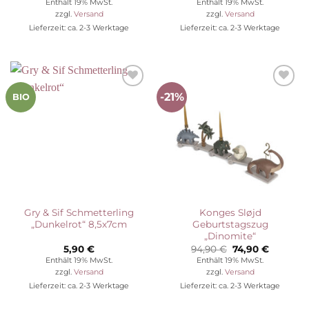
Enthält 19% MwSt.
Enthält 19% MwSt.
war:
ist:
war:
ist:
zzgl.
Versand
zzgl.
Versand
172,90 €
124,90 €.
269,90 €
206,90 
Lieferzeit: ca. 2-3 Werktage
Lieferzeit: ca. 2-3 Werktage
-21%
Auf die
Auf die
BIO
Wunschliste
Wunschliste
Gry & Sif Schmetterling
Konges Sløjd
„Dunkelrot“ 8,5x7cm
Geburtstagszug
„Dinomite“
Ursprünglicher
Aktuelle
5,90
€
94,90
€
74,90
€
Preis
Preis
Enthält 19% MwSt.
Enthält 19% MwSt.
war:
ist:
zzgl.
Versand
zzgl.
Versand
94,90 €
74,90 €.
Lieferzeit: ca. 2-3 Werktage
Lieferzeit: ca. 2-3 Werktage