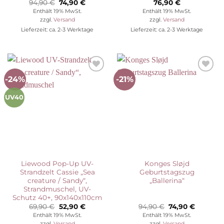
Ursprünglicher
Aktueller
94,90
€
74,90
€
76,90
€
Preis
Preis
Enthält 19% MwSt.
Enthält 19% MwSt.
war:
ist:
zzgl.
Versand
zzgl.
Versand
94,90 €
74,90 €.
Lieferzeit: ca. 2-3 Werktage
Lieferzeit: ca. 2-3 Werktage
-24%
-21%
Auf die
Auf die
Wunschliste
Wunschliste
UV40
Liewood Pop-Up UV-
Konges Sløjd
Strandzelt Cassie „Sea
Geburtstagszug
creature / Sandy“,
„Ballerina“
Strandmuschel, UV-
Schutz 40+, 90x140x110cm
Ursprünglicher
Aktueller
Ursprünglicher
Aktuelle
69,90
€
52,90
€
94,90
€
74,90
€
Preis
Preis
Preis
Preis
Enthält 19% MwSt.
Enthält 19% MwSt.
war:
ist:
war:
ist:
zzgl.
Versand
zzgl.
Versand