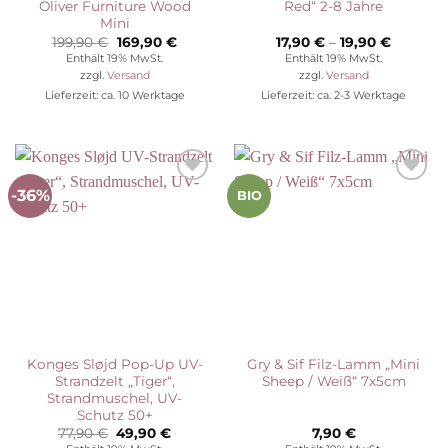
Oliver Furniture Wood
Red“ 2-8 Jahre
Mini
Ursprünglicher
Aktueller
Preisspa
199,90
€
169,90
€
17,90
€
–
19,90
€
Preis
Preis
17,90 €
Enthält 19% MwSt.
Enthält 19% MwSt.
war:
ist:
bis
zzgl.
Versand
zzgl.
Versand
199,90 €
169,90 €.
19,90 €
Lieferzeit: ca. 10 Werktage
Lieferzeit: ca. 2-3 Werktage
-36%
Auf die
Auf die
BIO
Wunschliste
Wunschliste
Konges Sløjd Pop-Up UV-
Gry & Sif Filz-Lamm „Mini
Strandzelt „Tiger“,
Sheep / Weiß“ 7x5cm
Strandmuschel, UV-
Schutz 50+
Ursprünglicher
Aktueller
77,90
€
49,90
€
7,90
€
Preis
Preis