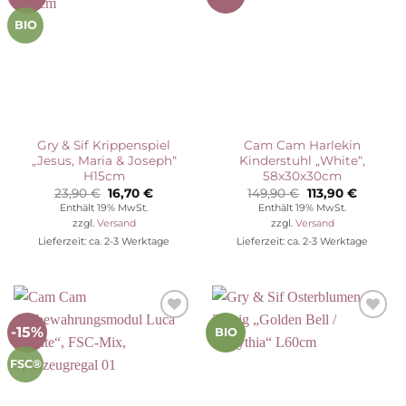
Wunschliste
Wunschliste
BIO
Gry & Sif Krippenspiel
Cam Cam Harlekin
„Jesus, Maria & Joseph“
Kinderstuhl „White“,
H15cm
58x30x30cm
Ursprünglicher
Aktueller
Ursprünglicher
Aktuelle
23,90
€
16,70
€
149,90
€
113,90
€
Preis
Preis
Preis
Preis
Enthält 19% MwSt.
Enthält 19% MwSt.
war:
ist:
war:
ist:
zzgl.
Versand
zzgl.
Versand
23,90 €
16,70 €.
149,90 €
113,90 €
Lieferzeit: ca. 2-3 Werktage
Lieferzeit: ca. 2-3 Werktage
-15%
Auf die
Auf die
BIO
Wunschliste
Wunschliste
FSC®