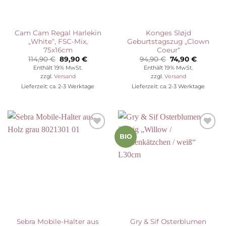
Cam Cam Regal Harlekin
Konges Sløjd
„White“, FSC-Mix,
Geburtstagszug „Clown
75x16cm
Coeur“
Ursprünglicher
Aktueller
Ursprünglicher
Aktuelle
114,90
€
89,90
€
94,90
€
74,90
€
Preis
Preis
Preis
Preis
Enthält 19% MwSt.
Enthält 19% MwSt.
war:
ist:
war:
ist:
zzgl.
Versand
zzgl.
Versand
114,90 €
89,90 €.
94,90 €
74,90 €.
Lieferzeit: ca. 2-3 Werktage
Lieferzeit: ca. 2-3 Werktage
Auf die
Auf die
BIO
Wunschliste
Wunschliste
Sebra Mobile-Halter aus
Gry & Sif Osterblumen