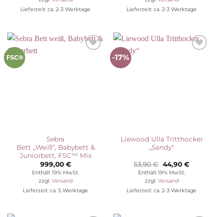
69,90 €
52,90 €.
94,90 €
74,90 €.
Lieferzeit: ca. 2-3 Werktage
Lieferzeit: ca. 2-3 Werktage
-17%
Auf die
Auf die
FSC®
Wunschliste
Wunschliste
Sebra
Liewood Ulla Tritthocker
Bett „Weiß“, Babybett &
„Sandy“
Juniorbett, FSC™ Mix
Ursprünglicher
Aktuelle
999,00
€
53,90
€
44,90
€
Preis
Preis
Enthält 19% MwSt.
Enthält 19% MwSt.
war:
ist:
zzgl.
Versand
zzgl.
Versand
53,90 €
44,90 €.
Lieferzeit: ca. 5 Werktage
Lieferzeit: ca. 2-3 Werktage