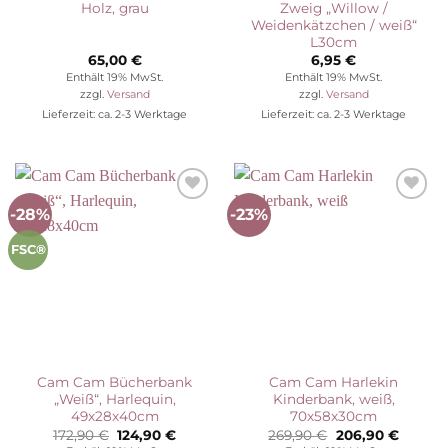
Holz, grau
Zweig „Willow /
Weidenkätzchen / weiß“
L30cm
65,00
€
6,95
€
Enthält 19% MwSt.
Enthält 19% MwSt.
zzgl.
Versand
zzgl.
Versand
Lieferzeit: ca. 2-3 Werktage
Lieferzeit: ca. 2-3 Werktage
-28%
-23%
Auf die
Auf die
Wunschliste
Wunschliste
FSC®
Cam Cam Bücherbank
Cam Cam Harlekin
„Weiß“, Harlequin,
Kinderbank, weiß,
49x28x40cm
70x58x30cm
Ursprünglicher
Aktueller
Ursprünglicher
Aktuell
172,90
€
124,90
€
269,90
€
206,90
€
Preis
Preis
Preis
Preis