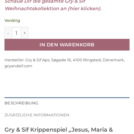
Schaue Dir die gesamte Gry & Sif
Weihnachtskollektion an (hier klicken).
Vorrätig
Gry & Sif Krippenspiel „Jesus, Maria & Joseph“ H15cm Meng
IN DEN WARENKORB
Hersteller:
Gry & Sif Aps, Søgade 16, 4100 Ringsted, Dänemark,
gryandsif.com
BESCHREIBUNG
ZUSÄTZLICHE INFORMATIONEN
Gry & Sif Krippenspiel „Jesus, Maria &