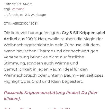
Preis
Preis
Enthält 19% MwSt.
war:
ist:
zzgl.
Versand
23,90 €
16,70 €.
Lieferzeit: ca. 2-3 Werktage
GTIN: 4510200043081
Die liebevoll handgefertigten
Gry & Sif Krippenspiel
Artikel
aus 100 % Naturwolle zaubert die Magie der
Weihnachtsgeschichte in dein Zuhause. Mit dem
skandinavischen Charme und der hochwertigen
Verarbeitung bringt es nicht nur festliche
Stimmung, sondern auch Wärme und
Gemütlichkeit in jeden Raum. Ideal für den
Weihnachtstisch oder unterm Baum – ein zeitloses
Highlight, das Groß und Klein begeistert.
Passende Krippenausstattung findest Du (hier
klicken).