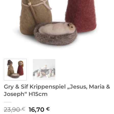
Gry & Sif Krippenspiel „Jesus, Maria &
Joseph“ H15cm
Ursprünglicher
Aktueller
23,90
16,70
€
€