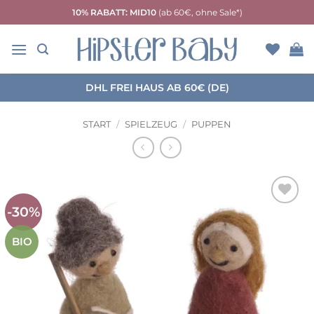
Zum
10% RABATT: MID10
(ab 60€, ohne Sale*)
Inhalt
springen
DHL FREI HAUS AB 60€ (DE)
START
/
SPIELZEUG
/
PUPPEN
-30%
Auf die
Wunschliste
BIO