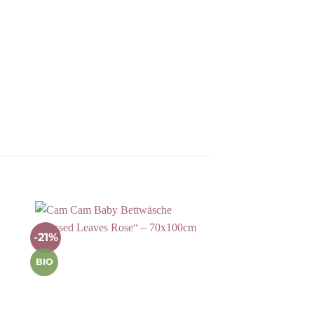
-21%
Auf die
ste
Wunschliste
BIO