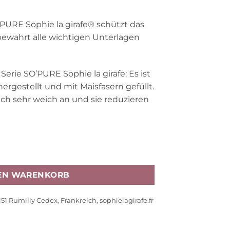
URE Sophie la girafe® schützt das
ewahrt alle wichtigen Unterlagen
erie SO’PURE Sophie la girafe: Es ist
rgestellt und mit Maisfasern gefüllt.
sich sehr weich an und sie reduzieren
sheft SO'PURE Sophie la girafe® Menge
DEN WARENKORB
74151 Rumilly Cedex, Frankreich, sophielagirafe.fr