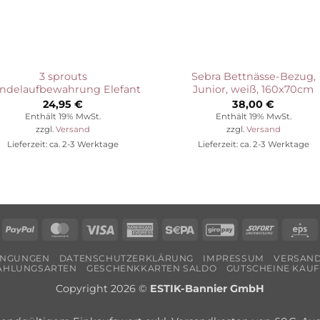
3 sprouts
Sebra Bettnässe-Bezug,
ndelaufbewahrung Elefant
Junior, weiß, 160x70cm
24,95
€
38,00
€
Enthält 19% MwSt.
Enthält 19% MwSt.
zzgl.
Versand
zzgl.
Versand
Lieferzeit: ca. 2-3 Werktage
Lieferzeit: ca. 2-3 Werktage
Rechung
PayPal
MasterCard
Visa
American
Sepa
GiroPay
Sofort
E
Express
INGUNGEN
DATENSCHUTZERKLÄRUNG
IMPRESSUM
VERSAND
AHLUNGSARTEN
GESCHENKKARTEN SALDO
GUTSCHEINE KAU
Copyright 2026 ©
ESTIK-Bannier GmbH