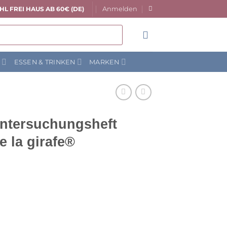
Anmelden
HL FREI HAUS AB 60€ (DE)
N
ESSEN & TRINKEN
MARKEN
ntersuchungsheft
 la girafe®