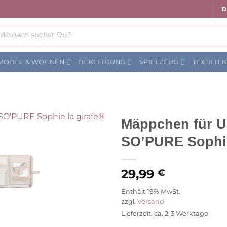
D
ts
MÖBEL & WOHNEN
BEKLEIDUNG
SPIELZEUG
TEXTILIE
Mäppchen für U
SO’PURE Sophie
Auf die
Wunschliste
29,99
€
Enthält 19% MwSt.
zzgl.
Versand
Lieferzeit: ca. 2-3 Werktage