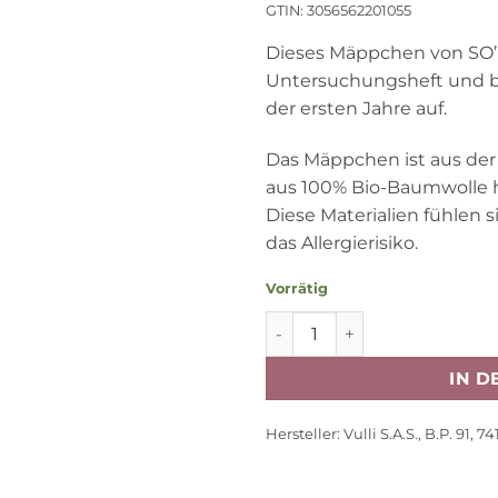
GTIN: 3056562201055
Dieses Mäppchen von SO’P
Untersuchungsheft und b
der ersten Jahre auf.
Das Mäppchen ist aus der S
aus 100% Bio-Baumwolle he
Diese Materialien fühlen 
das Allergierisiko.
Vorrätig
Mäppchen für Untersuchung
IN 
Hersteller:
Vulli S.A.S., B.P. 91, 