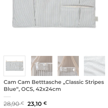
Cam Cam Betttasche „Classic Stripes
Blue“, OCS, 42x24cm
Ursprünglicher
Aktueller
28,90
23,10
€
€