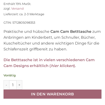
Preis
Preis
Enthält 19% MwSt.
war:
ist:
zzgl.
Versand
28,90 €
23,10 €.
Lieferzeit: ca. 2-3 Werktage
GTIN: 5712805098353
Praktische und hübsche
Cam Cam Betttasche
zum
Anbringen am Kinderbett, um Schnuller, Bücher,
Kuscheltücher und andere wichtigen Dinge für die
Schlafenszeit griffbereit zu haben.
Die Betttasche ist in vielen verschiedenen Cam
Cam Designs erhältlich (
hier klicken
).
Vorrätig
Cam Cam Betttasche „Classic Stripes Blue“, OCS, 42x24c
IN DEN WARENKORB