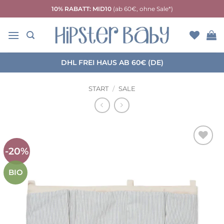
Zum
10% RABATT: MID10
(ab 60€, ohne Sale*)
Inhalt
springen
DHL FREI HAUS AB 60€ (DE)
START
/
SALE
-20%
Auf die
Wunschliste
BIO