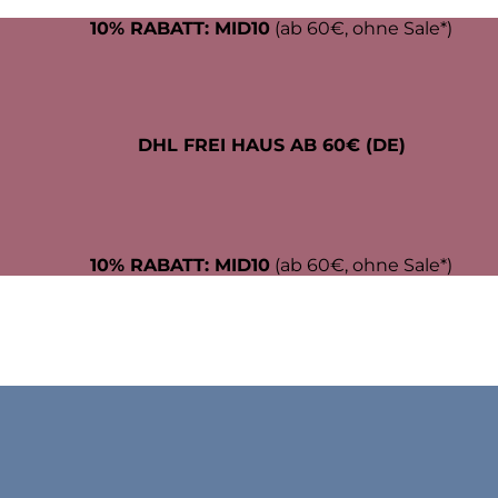
10% RABATT: MID10
(ab 60€, ohne Sale*)
DHL FREI HAUS AB 60€ (DE)
10% RABATT: MID10
(ab 60€, ohne Sale*)