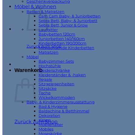
Geschenkverpackung
Möbel & Wohnen
Betten & Matratzen
Cam Cam Baby- & Juniorbetten
Sebra Bett, Baby- & Juniorbett
Sebra Bett, Junior & Grow
Laufgitter
Babybetten 120cm
Juniorbetten 140/160cm
Kinderbetten 190/200cm
Zurück zum Shop
Mitwachsende Kinderbetten
Matratzen
Möbel
Babyzimmer-Sets
Hochstühle
Warenkorb
Kleiderschränke
Kleiderständer & -haken
Regale
Sitzgelegenheiten
Sitzsäcke
Tische
Wickelkommoden
Baby- & Kinderzimmerausstattung
Bad & Hygiene
Baldachine & Betthimmel
Dekoration
Kissen
Zurück zum Shop
Mobilehalter
Mobiles
Moseskörbe