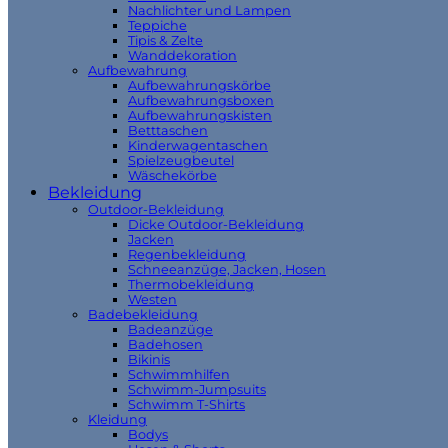
Nachlichter und Lampen
Teppiche
Tipis & Zelte
Wanddekoration
Aufbewahrung
Aufbewahrungskörbe
Aufbewahrungsboxen
Aufbewahrungskisten
Betttaschen
Kinderwagentaschen
Spielzeugbeutel
Wäschekörbe
Bekleidung
Outdoor-Bekleidung
Dicke Outdoor-Bekleidung
Jacken
Regenbekleidung
Schneeanzüge, Jacken, Hosen
Thermobekleidung
Westen
Badebekleidung
Badeanzüge
Badehosen
Bikinis
Schwimmhilfen
Schwimm-Jumpsuits
Schwimm T-Shirts
Kleidung
Bodys