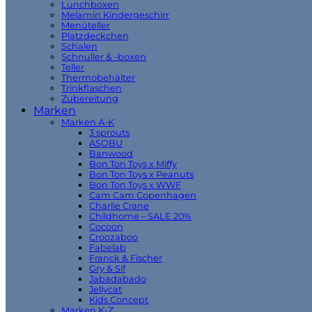
Lunchboxen
Melamin Kindergeschirr
Menüteller
Platzdeckchen
Schalen
Schnuller & -boxen
Teller
Thermobehälter
Trinkflaschen
Zubereitung
Marken
Marken A-K
3 sprouts
ASOBU
Banwood
Bon Ton Toys x Miffy
Bon Ton Toys x Peanuts
Bon Ton Toys x WWF
Cam Cam Copenhagen
Charlie Crane
Childhome – SALE 20%
Cocoon
Croozaboo
Fabelab
Franck & Fischer
Gry & Sif
Jabadabado
Jellycat
Kids Concept
Marken K-Z