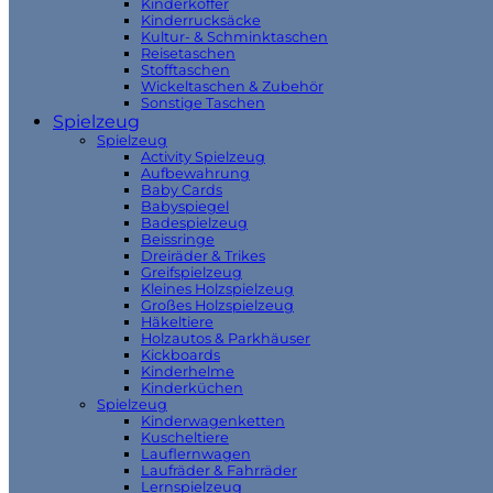
Kinderkoffer
Kinderrucksäcke
Kultur- & Schminktaschen
Reisetaschen
Stofftaschen
Wickeltaschen & Zubehör
Sonstige Taschen
Spielzeug
Spielzeug
Activity Spielzeug
Aufbewahrung
Baby Cards
Babyspiegel
Badespielzeug
Beissringe
Dreiräder & Trikes
Greifspielzeug
Kleines Holzspielzeug
Großes Holzspielzeug
Häkeltiere
Holzautos & Parkhäuser
Kickboards
Kinderhelme
Kinderküchen
Spielzeug
Kinderwagenketten
Kuscheltiere
Lauflernwagen
Laufräder & Fahrräder
Lernspielzeug