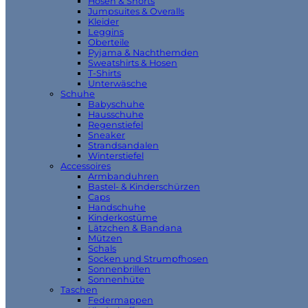
Hosen & Shorts
Jumpsuites & Overalls
Kleider
Leggins
Oberteile
Pyjama & Nachthemden
Sweatshirts & Hosen
T-Shirts
Unterwäsche
Schuhe
Babyschuhe
Hausschuhe
Regenstiefel
Sneaker
Strandsandalen
Winterstiefel
Accessoires
Armbanduhren
Bastel- & Kinderschürzen
Caps
Handschuhe
Kinderkostüme
Lätzchen & Bandana
Mützen
Schals
Socken und Strumpfhosen
Sonnenbrillen
Sonnenhüte
Taschen
Federmappen