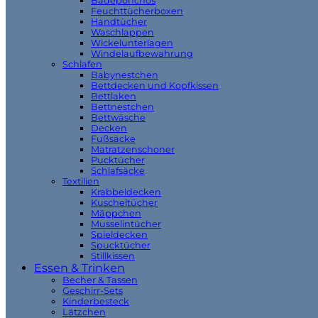
Badeponchos
Feuchttücherboxen
Handtücher
Waschlappen
Wickelunterlagen
Windelaufbewahrung
Schlafen
Babynestchen
Bettdecken und Kopfkissen
Bettlaken
Bettnestchen
Bettwäsche
Decken
Fußsäcke
Matratzenschoner
Pucktücher
Schlafsäcke
Textilien
Krabbeldecken
Kuscheltücher
Mäppchen
Musselintücher
Spieldecken
Spucktücher
Stillkissen
Essen & Trinken
Becher & Tassen
Geschirr-Sets
Kinderbesteck
Lätzchen