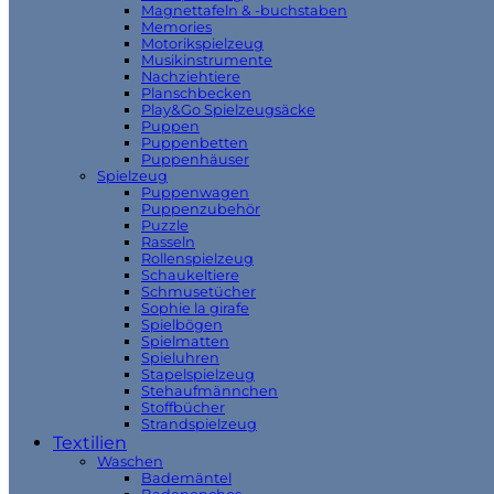
Magnettafeln & -buchstaben
Memories
Motorikspielzeug
Musikinstrumente
Nachziehtiere
Planschbecken
Play&Go Spielzeugsäcke
Puppen
Puppenbetten
Puppenhäuser
Spielzeug
Puppenwagen
Puppenzubehör
Puzzle
Rasseln
Rollenspielzeug
Schaukeltiere
Schmusetücher
Sophie la girafe
Spielbögen
Spielmatten
Spieluhren
Stapelspielzeug
Stehaufmännchen
Stoffbücher
Strandspielzeug
Textilien
Waschen
Bademäntel