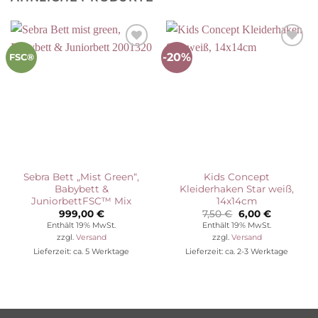
-20%
Auf die
Auf die
FSC®
Wunschliste
Wunschliste
Sebra Bett „Mist Green“,
Kids Concept
Babybett &
Kleiderhaken Star weiß,
JuniorbettFSC™ Mix
14x14cm
Ursprünglicher
Aktueller
999,00
€
7,50
€
6,00
€
Preis
Preis
Enthält 19% MwSt.
Enthält 19% MwSt.
war:
ist:
zzgl.
Versand
zzgl.
Versand
7,50 €
6,00 €.
Lieferzeit: ca. 5 Werktage
Lieferzeit: ca. 2-3 Werktage