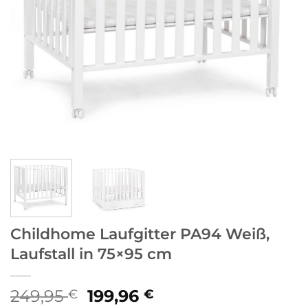
Childhome Laufgitter PA94 Weiß,
Laufstall in 75×95 cm
Ursprünglicher
Aktueller
249,95
199,96
€
€