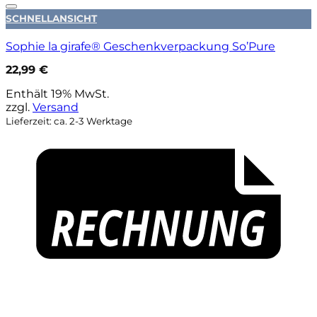
Auf die Wunschliste
SCHNELLANSICHT
Sophie la girafe® Geschenkverpackung So’Pure
22,99
€
Enthält 19% MwSt.
zzgl.
Versand
Lieferzeit: ca. 2-3 Werktage
P