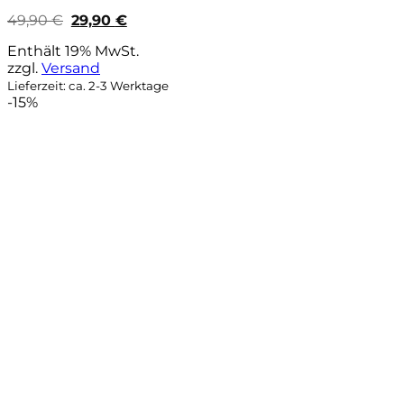
Ursprünglicher
Aktueller
49,90
€
29,90
€
Preis
Preis
war:
ist:
Enthält 19% MwSt.
49,90 €
29,90 €.
zzgl.
Versand
Lieferzeit: ca. 2-3 Werktage
-15%