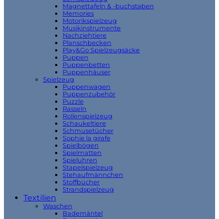
Magnettafeln & -buchstaben
Memories
Motorikspielzeug
Musikinstrumente
Nachziehtiere
Planschbecken
Play&Go Spielzeugsäcke
Puppen
Puppenbetten
Puppenhäuser
Spielzeug
Puppenwagen
Puppenzubehör
Puzzle
Rasseln
Rollenspielzeug
Schaukeltiere
Schmusetücher
Sophie la girafe
Spielbögen
Spielmatten
Spieluhren
Stapelspielzeug
Stehaufmännchen
Stoffbücher
Strandspielzeug
Textilien
Waschen
Bademäntel