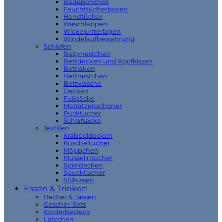
Badeponchos
Feuchttücherboxen
Handtücher
Waschlappen
Wickelunterlagen
Windelaufbewahrung
Schlafen
Babynestchen
Bettdecken und Kopfkissen
Bettlaken
Bettnestchen
Bettwäsche
Decken
Fußsäcke
Matratzenschoner
Pucktücher
Schlafsäcke
Textilien
Krabbeldecken
Kuscheltücher
Mäppchen
Musselintücher
Spieldecken
Spucktücher
Stillkissen
Essen & Trinken
Becher & Tassen
Geschirr-Sets
Kinderbesteck
Lätzchen