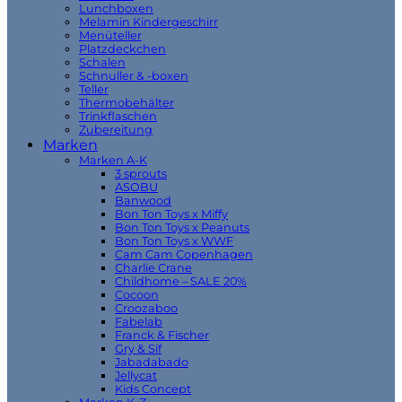
Lunchboxen
Melamin Kindergeschirr
Menüteller
Platzdeckchen
Schalen
Schnuller & -boxen
Teller
Thermobehälter
Trinkflaschen
Zubereitung
Marken
Marken A-K
3 sprouts
ASOBU
Banwood
Bon Ton Toys x Miffy
Bon Ton Toys x Peanuts
Bon Ton Toys x WWF
Cam Cam Copenhagen
Charlie Crane
Childhome – SALE 20%
Cocoon
Croozaboo
Fabelab
Franck & Fischer
Gry & Sif
Jabadabado
Jellycat
Kids Concept