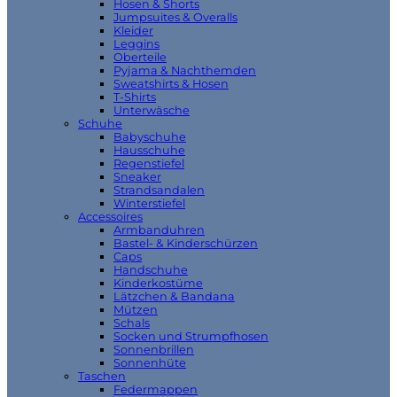
Hosen & Shorts
Jumpsuites & Overalls
Kleider
Leggins
Oberteile
Pyjama & Nachthemden
Sweatshirts & Hosen
T-Shirts
Unterwäsche
Schuhe
Babyschuhe
Hausschuhe
Regenstiefel
Sneaker
Strandsandalen
Winterstiefel
Accessoires
Armbanduhren
Bastel- & Kinderschürzen
Caps
Handschuhe
Kinderkostüme
Lätzchen & Bandana
Mützen
Schals
Socken und Strumpfhosen
Sonnenbrillen
Sonnenhüte
Taschen
Federmappen