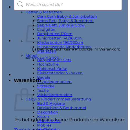
Products
Geschenkverpackung
search
Möbel & Wohnen
Betten & Matratzen
Cam Cam Baby- & Juniorbetten
Sebra Bett, Baby- & Juniorbett
Sebra Bett, Junior & Grow
Laufgitter
Babybetten 120cm
Juniorbetten 140/160cm
Kinderbetten 190/200cm
Mitwachsende Kinderbetten
Es befinden sich keine Produkte im Warenkorb.
Matratzen
Möbel
Zurück zum Shop
Babyzimmer-Sets
Hochstühle
Kleiderschränke
Kleiderständer & -haken
Regale
Warenkorb
Sitzgelegenheiten
Sitzsäcke
Tische
Wickelkommoden
Baby- & Kinderzimmerausstattung
Bad & Hygiene
Baldachine & Betthimmel
Dekoration
Kissen
Es befinden sich keine Produkte im Warenkorb.
Mobilehalter
Mobiles
Zurück zum Shop
Moseskörbe