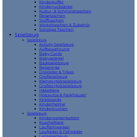
Kinderkoffer
Kinderrucksäcke
Kultur- & Schminktaschen
Reisetaschen
Stofftaschen
Wickeltaschen & Zubehör
Sonstige Taschen
Spielzeug
Spielzeug
Activity Spielzeug
Aufbewahrung
Baby Cards
Babyspiegel
Badespielzeug
Beissringe
Dreiräder & Trikes
Greifspielzeug
Kleines Holzspielzeug
Großes Holzspielzeug
Häkeltiere
Holzautos & Parkhäuser
Kickboards
Kinderhelme
Kinderküchen
Spielzeug
Kinderwagenketten
Kuscheltiere
Lauflernwagen
Laufräder & Fahrräder
Lernspielzeug