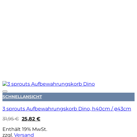
Auf die Wunschliste
SCHNELLANSICHT
3 sprouts Aufbewahrungskorb Dino, h40cm / ø43cm
Ursprünglicher
Aktueller
31,95
€
25,82
€
Preis
Preis
war:
ist:
Enthält 19% MwSt.
31,95 €
25,82 €.
zzgl.
Versand