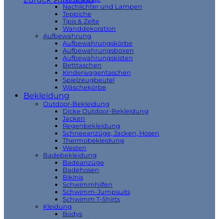
Nachlichter und Lampen
Teppiche
Tipis & Zelte
Wanddekoration
Aufbewahrung
Aufbewahrungskörbe
Aufbewahrungsboxen
Aufbewahrungskisten
Betttaschen
Kinderwagentaschen
Spielzeugbeutel
Wäschekörbe
Bekleidung
Outdoor-Bekleidung
Dicke Outdoor-Bekleidung
Jacken
Regenbekleidung
Schneeanzüge, Jacken, Hosen
Thermobekleidung
Westen
Badebekleidung
Badeanzüge
Badehosen
Bikinis
Schwimmhilfen
Schwimm-Jumpsuits
Schwimm T-Shirts
Kleidung
Bodys