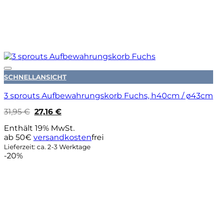
Auf die Wunschliste
SCHNELLANSICHT
3 sprouts Aufbewahrungskorb Fuchs, h40cm / ø43cm
Ursprünglicher
Aktueller
31,95
€
27,16
€
Preis
Preis
war:
ist:
Enthält 19% MwSt.
31,95 €
27,16 €.
ab 50€
versandkosten
frei
Lieferzeit: ca. 2-3 Werktage
-20%