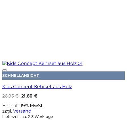
Auf die Wunschliste
SCHNELLANSICHT
Kids Concept Kehrset aus Holz
Ursprünglicher
Aktueller
26,95
€
21,60
€
Preis
Preis
war:
ist:
Enthält 19% MwSt.
26,95 €
21,60 €.
zzgl.
Versand
Lieferzeit: ca. 2-3 Werktage