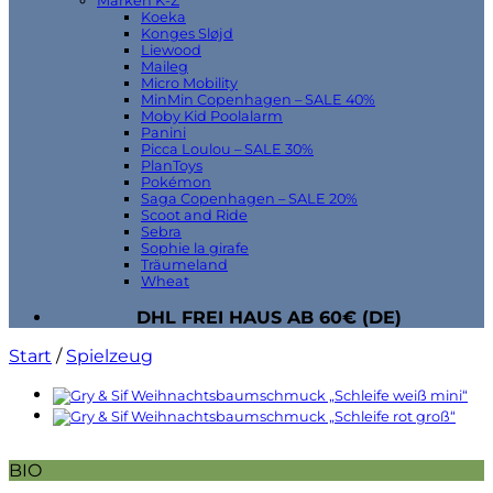
Marken K-Z
Koeka
Konges Sløjd
Liewood
Maileg
Micro Mobility
MinMin Copenhagen – SALE 40%
Moby Kid Poolalarm
Panini
Picca Loulou – SALE 30%
PlanToys
Pokémon
Saga Copenhagen – SALE 20%
Scoot and Ride
Sebra
Sophie la girafe
Träumeland
Wheat
DHL FREI HAUS AB 60€ (DE)
Start
/
Spielzeug
BIO