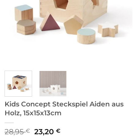
Kids Concept Steckspiel Aiden aus
Holz, 15x15x13cm
Ursprünglicher
Aktueller
28,95
23,20
€
€