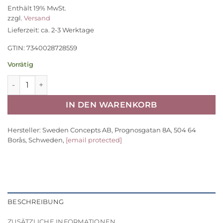
Preis
Preis
Enthält 19% MwSt.
war:
ist:
zzgl.
Versand
28,95 €
23,20 €.
Lieferzeit: ca. 2-3 Werktage
GTIN: 7340028728559
Vorrätig
Kids Concept Steckspiel Aiden aus Holz, 15x15x13cm Menge
IN DEN WARENKORB
Hersteller:
Sweden Concepts AB, Prognosgatan 8A, 504 64
Borås, Schweden,
[email protected]
BESCHREIBUNG
ZUSÄTZLICHE INFORMATIONEN