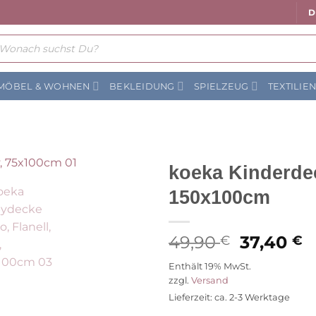
D
ts
MÖBEL & WOHNEN
BEKLEIDUNG
SPIELZEUG
TEXTILIE
koeka Kinderdeck
150x100cm
Auf die
Wunschliste
Ursprüng
A
49,90
37,40
€
€
Preis
P
Enthält 19% MwSt.
war:
is
zzgl.
Versand
49,90 €
3
Lieferzeit: ca. 2-3 Werktage