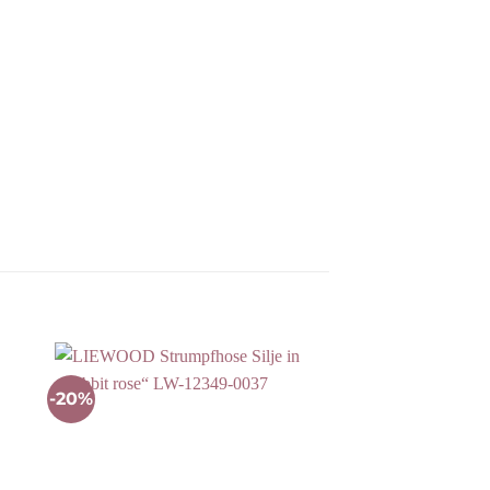
-20%
Auf die
ste
Wunschliste