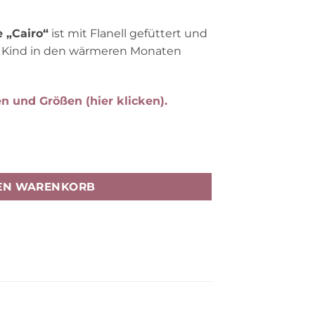
 „Cairo“
ist mit Flanell gefüttert und
in Kind in den wärmeren Monaten
en und Größen (hier klicken).
lanell, clay, 150x100cm Menge
DEN WARENKORB