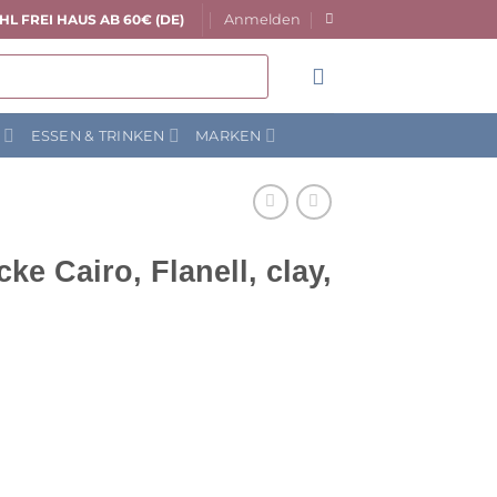
Anmelden
HL FREI HAUS AB 60€ (DE)
N
ESSEN & TRINKEN
MARKEN
e Cairo, Flanell, clay,
licher
ktueller
reis
t:
7,40 €.