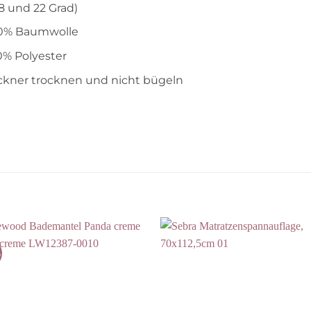
8 und 22 Grad)
00% Baumwolle
% Polyester
ockner trocknen und nicht bügeln
%
Auf die
Auf die
Wunschliste
Wunschli