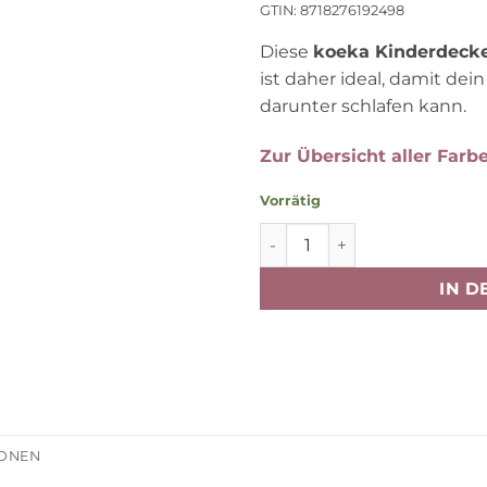
GTIN: 8718276192498
Diese
koeka Kinderdecke
ist daher ideal, damit de
darunter schlafen kann.
Zur Übersicht aller Farb
Vorrätig
koeka Kinderdecke Cairo, F
IN 
IONEN