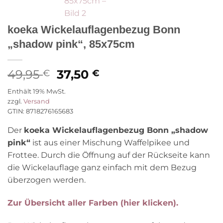
koeka Wickelauflagenbezug Bonn
„shadow pink“, 85x75cm
Ursprünglicher
Aktueller
49,95
37,50
€
€
Preis
Preis
Enthält 19% MwSt.
war:
ist:
zzgl.
Versand
49,95 €
37,50 €.
GTIN: 8718276165683
Der
koeka Wickelauflagenbezug Bonn „shadow
pink“
ist aus einer Mischung Waffelpikee und
Frottee. Durch die Öffnung auf der Rückseite kann
die Wickelauflage ganz einfach mit dem Bezug
überzogen werden.
Zur Übersicht aller Farben (hier klicken).