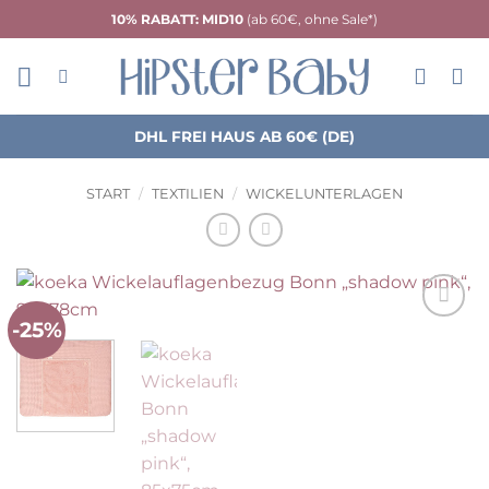
Zum
10% RABATT: MID10
(ab 60€, ohne Sale*)
Inhalt
springen
DHL FREI HAUS AB 60€ (DE)
START
/
TEXTILIEN
/
WICKELUNTERLAGEN
-25%
Auf die
Wunschliste