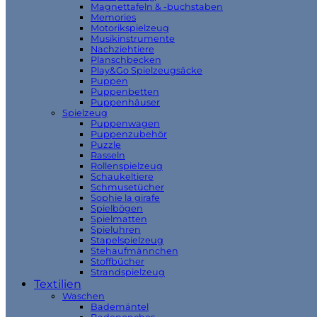
Magnettafeln & -buchstaben
Memories
Motorikspielzeug
Musikinstrumente
Nachziehtiere
Planschbecken
Play&Go Spielzeugsäcke
Puppen
Puppenbetten
Puppenhäuser
Spielzeug
Puppenwagen
Puppenzubehör
Puzzle
Rasseln
Rollenspielzeug
Schaukeltiere
Schmusetücher
Sophie la girafe
Spielbögen
Spielmatten
Spieluhren
Stapelspielzeug
Stehaufmännchen
Stoffbücher
Strandspielzeug
Textilien
Waschen
Bademäntel