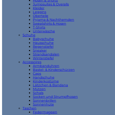
Hosen & Shorts
Jumpsuites & Overalls
Kleider
Leggins
Oberteile
Pyjama & Nachthemden
Sweatshirts & Hosen
T-Shirts
Unterwäsche
Schuhe
Babyschuhe
Hausschuhe
Regenstiefel
Sneaker
Strandsandalen
Winterstiefel
Accessoires
Armbanduhren
Bastel- & Kinderschürzen
Caps
Handschuhe
Kinderkostüme
Lätzchen & Bandana
Mützen
Schals
Socken und Strumpfhosen
Sonnenbrillen
Sonnenhüte
Taschen
Federmappen