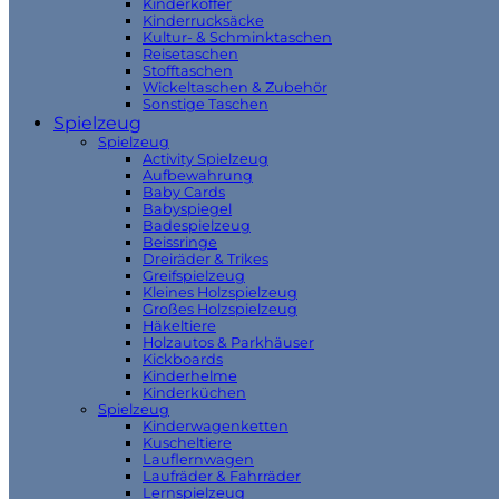
Kinderkoffer
Kinderrucksäcke
Kultur- & Schminktaschen
Reisetaschen
Stofftaschen
Wickeltaschen & Zubehör
Sonstige Taschen
Spielzeug
Spielzeug
Activity Spielzeug
Aufbewahrung
Baby Cards
Babyspiegel
Badespielzeug
Beissringe
Dreiräder & Trikes
Greifspielzeug
Kleines Holzspielzeug
Großes Holzspielzeug
Häkeltiere
Holzautos & Parkhäuser
Kickboards
Kinderhelme
Kinderküchen
Spielzeug
Kinderwagenketten
Kuscheltiere
Lauflernwagen
Laufräder & Fahrräder
Lernspielzeug