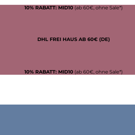
10% RABATT: MID10
(ab 60€, ohne Sale*)
DHL FREI HAUS AB 60€ (DE)
10% RABATT: MID10
(ab 60€, ohne Sale*)