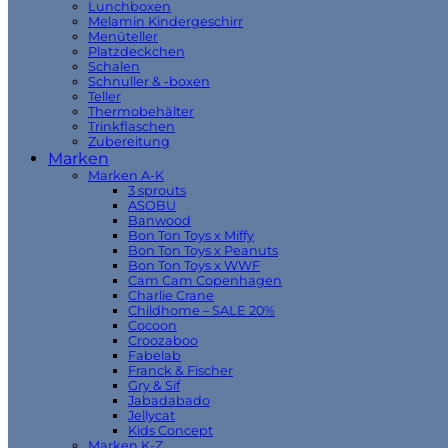
Lunchboxen
Melamin Kindergeschirr
Menüteller
Platzdeckchen
Schalen
Schnuller & -boxen
Teller
Thermobehälter
Trinkflaschen
Zubereitung
Marken
Marken A-K
3 sprouts
ASOBU
Banwood
Bon Ton Toys x Miffy
Bon Ton Toys x Peanuts
Bon Ton Toys x WWF
Cam Cam Copenhagen
Charlie Crane
Childhome – SALE 20%
Cocoon
Croozaboo
Fabelab
Franck & Fischer
Gry & Sif
Jabadabado
Jellycat
Kids Concept
Marken K-Z