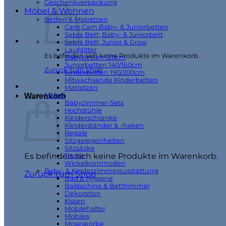
Geschenkverpackung
Möbel & Wohnen
Betten & Matratzen
Cam Cam Baby- & Juniorbetten
Sebra Bett, Baby- & Juniorbett
Sebra Bett, Junior & Grow
Laufgitter
Es befinden sich keine Produkte im Warenkorb.
Babybetten 120cm
Juniorbetten 140/160cm
Zurück zum Shop
Kinderbetten 190/200cm
Mitwachsende Kinderbetten
Matratzen
Möbel
Warenkorb
Babyzimmer-Sets
Hochstühle
Kleiderschränke
Kleiderständer & -haken
Regale
Sitzgelegenheiten
Sitzsäcke
Es befinden sich keine Produkte im Warenkorb.
Tische
Wickelkommoden
Baby- & Kinderzimmerausstattung
Zurück zum Shop
Bad & Hygiene
Baldachine & Betthimmel
Dekoration
Kissen
Mobilehalter
Mobiles
Moseskörbe