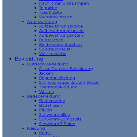
Nachlichter und Lampen
Teppiche
Tipis & Zelte
Wanddekoration
Aufbewahrung
Aufbewahrungskörbe
Aufbewahrungsboxen
Aufbewahrungskisten
Betttaschen
Kinderwagentaschen
Spielzeugbeutel
Wäschekörbe
Bekleidung
Outdoor-Bekleidung
Dicke Outdoor-Bekleidung
Jacken
Regenbekleidung
Schneeanzüge, Jacken, Hosen
Thermobekleidung
Westen
Badebekleidung
Badeanzüge
Badehosen
Bikinis
Schwimmhilfen
Schwimm-Jumpsuits
Schwimm T-Shirts
Kleidung
Bodys