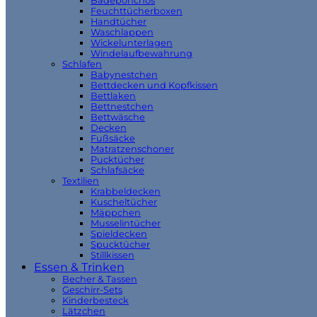
Badeponchos
Feuchttücherboxen
Handtücher
Waschlappen
Wickelunterlagen
Windelaufbewahrung
Schlafen
Babynestchen
Bettdecken und Kopfkissen
Bettlaken
Bettnestchen
Bettwäsche
Decken
Fußsäcke
Matratzenschoner
Pucktücher
Schlafsäcke
Textilien
Krabbeldecken
Kuscheltücher
Mäppchen
Musselintücher
Spieldecken
Spucktücher
Stillkissen
Essen & Trinken
Becher & Tassen
Geschirr-Sets
Kinderbesteck
Lätzchen