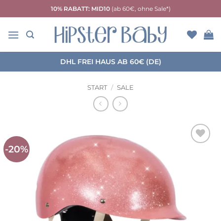
Zum
10% RABATT: MID10
(ab 60€, ohne Sale*)
Inhalt
springen
DHL FREI HAUS AB 60€ (DE)
START
/
SALE
-20%
Auf die
Wunschliste