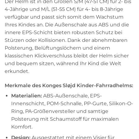
Der Helm ist in den Größen S/M (47-51 CM) für 2- bis
4-Jährige und M/L (51-55 CM) für 4- bis 8-Jährige
verfügbar und passt sich somit dem Wachstum
Ihres Kindes an. Die Außenschale aus ABS und die
innere EPS-Schicht bieten robusten Schutz bei
Stürzen oder Kollisionen. Dank der abnehmbaren
Polsterung, Belüftungslöchern und einem
klassischen Klickverschluss bleibt der Helm sicher
und bequem sitzen, während Ihr Kind die Welt
erkundet.
Merkmale des Konges Sløjd Kinder-Fahrradhelms:
Materialien:
ABS-Außenschale, EPS-
Innenschicht, POM-Schnalle, PP-Gurte, Silikon-O-
Ring, PA-Größenversteller und samtige
Polsterung mit Schaumstoff für maximalen
Komfort.
Design:
Ausgestattet mit einem Visier für