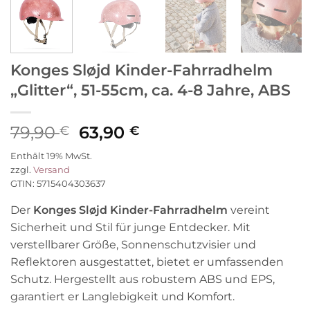
Konges Sløjd Kinder-Fahrradhelm
„Glitter“, 51-55cm, ca. 4-8 Jahre, ABS
Ursprünglicher
Aktueller
79,90
63,90
€
€
Preis
Preis
Enthält 19% MwSt.
war:
ist:
zzgl.
Versand
79,90 €
63,90 €.
GTIN: 5715404303637
Der
Konges Sløjd Kinder-Fahrradhelm
vereint
Sicherheit und Stil für junge Entdecker. Mit
verstellbarer Größe, Sonnenschutzvisier und
Reflektoren ausgestattet, bietet er umfassenden
Schutz. Hergestellt aus robustem ABS und EPS,
garantiert er Langlebigkeit und Komfort.