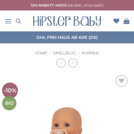
Zum
10% RABATT: MID10
(ab 60€, ohne Sale*)
Inhalt
springen
DHL FREI HAUS AB 60€ (DE)
START
/
SPIELZEUG
/
PUPPEN
-10%
Auf die
Wunschliste
BIO