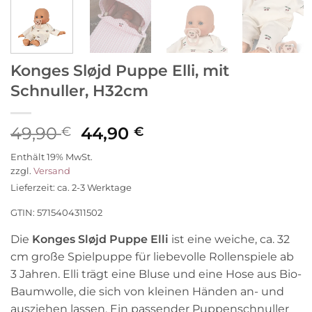
Konges Sløjd Puppe Elli, mit
Schnuller, H32cm
Ursprünglicher
Aktueller
49,90
44,90
€
€
Preis
Preis
Enthält 19% MwSt.
war:
ist:
zzgl.
Versand
49,90 €
44,90 €.
Lieferzeit: ca. 2-3 Werktage
GTIN: 5715404311502
Die
Konges Sløjd Puppe Elli
ist eine weiche, ca. 32
cm große Spielpuppe für liebevolle Rollenspiele ab
3 Jahren. Elli trägt eine Bluse und eine Hose aus Bio-
Baumwolle, die sich von kleinen Händen an- und
ausziehen lassen. Ein passender Puppenschnuller