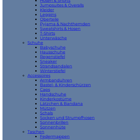
Hosen & Shorts
Jumpsuites & Overalls
Kleider
Leggins
Oberteile
Pyjama & Nachthemden
Sweatshirts & Hosen
T-Shirts
Unterwäsche
Schuhe
Babyschuhe
Hausschuhe
Regenstiefel
Sneaker
Strandsandalen
Winterstiefel
Accessoires
Armbanduhren
Bastel- & Kinderschürzen
Caps
Handschuhe
Kinderkostüme
Lätzchen & Bandana
Mützen
Schals
Socken und Strumpfhosen
Sonnenbrillen
Sonnenhüte
Taschen
Federmappen