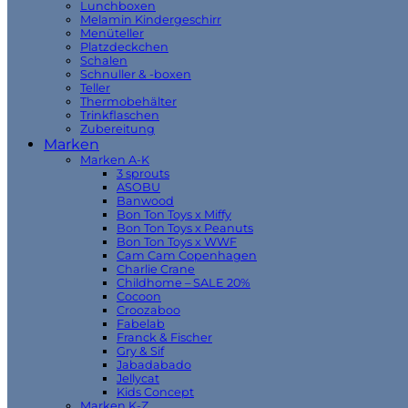
Lunchboxen
Melamin Kindergeschirr
Menüteller
Platzdeckchen
Schalen
Schnuller & -boxen
Teller
Thermobehälter
Trinkflaschen
Zubereitung
Marken
Marken A-K
3 sprouts
ASOBU
Banwood
Bon Ton Toys x Miffy
Bon Ton Toys x Peanuts
Bon Ton Toys x WWF
Cam Cam Copenhagen
Charlie Crane
Childhome – SALE 20%
Cocoon
Croozaboo
Fabelab
Franck & Fischer
Gry & Sif
Jabadabado
Jellycat
Kids Concept
Marken K-Z