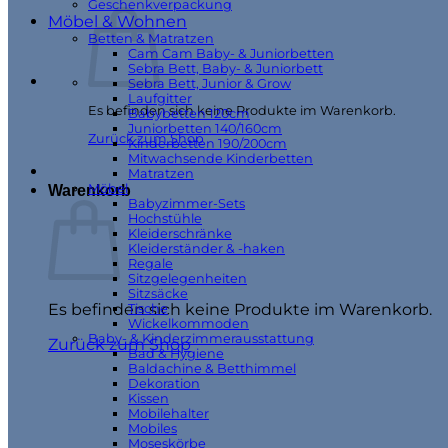
Geschenkverpackung
Möbel & Wohnen
Betten & Matratzen
Cam Cam Baby- & Juniorbetten
Sebra Bett, Baby- & Juniorbett
Sebra Bett, Junior & Grow
Laufgitter
Es befinden sich keine Produkte im Warenkorb.
Babybetten 120cm
Juniorbetten 140/160cm
Zurück zum Shop
Kinderbetten 190/200cm
Mitwachsende Kinderbetten
Matratzen
Möbel
Warenkorb
Babyzimmer-Sets
Hochstühle
Kleiderschränke
Kleiderständer & -haken
Regale
Sitzgelegenheiten
Sitzsäcke
Es befinden sich keine Produkte im Warenkorb.
Tische
Wickelkommoden
Baby- & Kinderzimmerausstattung
Zurück zum Shop
Bad & Hygiene
Baldachine & Betthimmel
Dekoration
Kissen
Mobilehalter
Mobiles
Moseskörbe