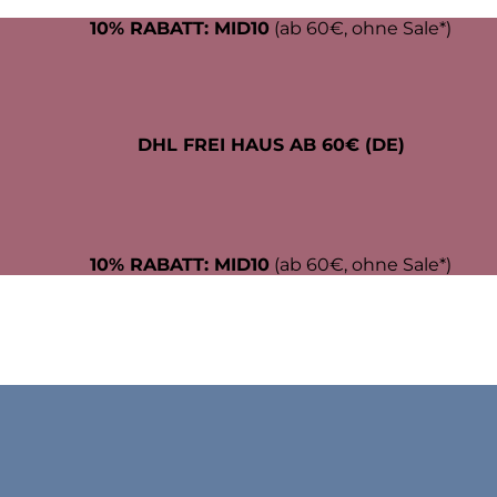
10% RABATT: MID10
(ab 60€, ohne Sale*)
DHL FREI HAUS AB 60€ (DE)
10% RABATT: MID10
(ab 60€, ohne Sale*)