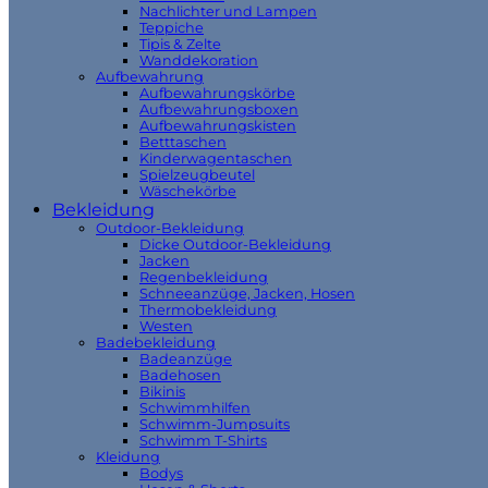
Nachlichter und Lampen
Teppiche
Tipis & Zelte
Wanddekoration
Aufbewahrung
Aufbewahrungskörbe
Aufbewahrungsboxen
Aufbewahrungskisten
Betttaschen
Kinderwagentaschen
Spielzeugbeutel
Wäschekörbe
Bekleidung
Outdoor-Bekleidung
Dicke Outdoor-Bekleidung
Jacken
Regenbekleidung
Schneeanzüge, Jacken, Hosen
Thermobekleidung
Westen
Badebekleidung
Badeanzüge
Badehosen
Bikinis
Schwimmhilfen
Schwimm-Jumpsuits
Schwimm T-Shirts
Kleidung
Bodys