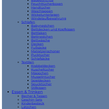
Badeponchos
Feuchttücherboxen
Handtücher
Waschlappen
Wickelunterlagen
Windelaufbewahrung
Schlafen
Babynestchen
Bettdecken und Kopfkissen
Bettlaken
Bettnestchen
Bettwäsche
Decken
Fußsäcke
Matratzenschoner
Pucktücher
Schlafsäcke
Textilien
Krabbeldecken
Kuscheltücher
Mäppchen
Musselintücher
Spieldecken
Spucktücher
Stillkissen
Essen & Trinken
Becher & Tassen
Geschirr-Sets
Kinderbesteck
Lätzchen