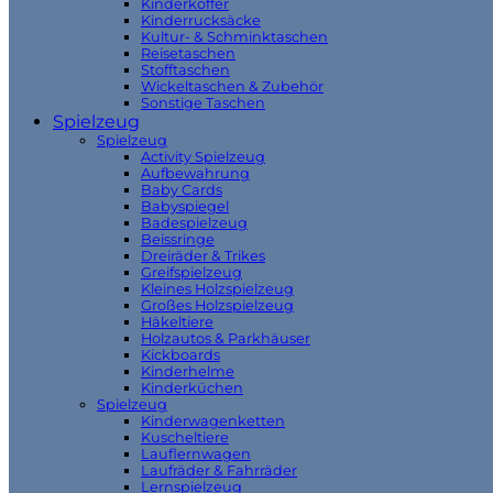
Kinderkoffer
Kinderrucksäcke
Kultur- & Schminktaschen
Reisetaschen
Stofftaschen
Wickeltaschen & Zubehör
Sonstige Taschen
Spielzeug
Spielzeug
Activity Spielzeug
Aufbewahrung
Baby Cards
Babyspiegel
Badespielzeug
Beissringe
Dreiräder & Trikes
Greifspielzeug
Kleines Holzspielzeug
Großes Holzspielzeug
Häkeltiere
Holzautos & Parkhäuser
Kickboards
Kinderhelme
Kinderküchen
Spielzeug
Kinderwagenketten
Kuscheltiere
Lauflernwagen
Laufräder & Fahrräder
Lernspielzeug