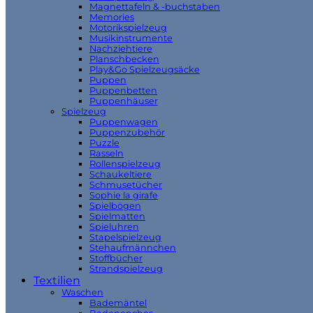
Magnettafeln & -buchstaben
Memories
Motorikspielzeug
Musikinstrumente
Nachziehtiere
Planschbecken
Play&Go Spielzeugsäcke
Puppen
Puppenbetten
Puppenhäuser
Spielzeug
Puppenwagen
Puppenzubehör
Puzzle
Rasseln
Rollenspielzeug
Schaukeltiere
Schmusetücher
Sophie la girafe
Spielbögen
Spielmatten
Spieluhren
Stapelspielzeug
Stehaufmännchen
Stoffbücher
Strandspielzeug
Textilien
Waschen
Bademäntel