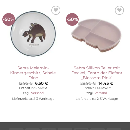
-50%
-50%
Auf die
Auf die
Wunschliste
Wunschliste
Sebra Melamin-
Sebra Silikon Teller mit
Kindergeschirr, Schale,
Deckel, Fanto der Elefant
Dino
„Blossom Pink“
Ursprünglicher
Aktueller
Ursprünglicher
Aktuelle
12,95
€
6,50
€
28,90
€
14,45
€
Preis
Preis
Preis
Preis
Enthält 19% MwSt.
Enthält 19% MwSt.
war:
ist:
war:
ist:
zzgl.
Versand
zzgl.
Versand
12,95 €
6,50 €.
28,90 €
14,45 €.
Lieferzeit: ca. 2-3 Werktage
Lieferzeit: ca. 2-3 Werktage