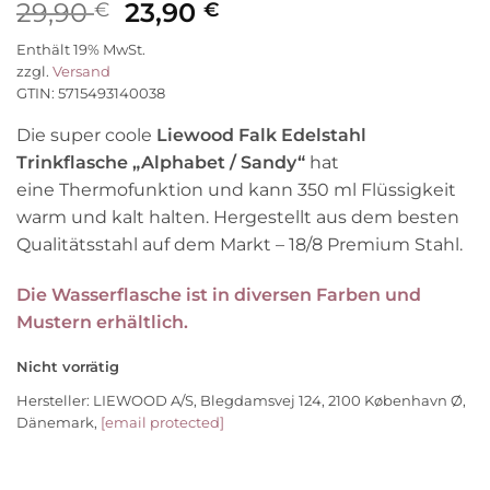
Ursprünglicher
Aktueller
29,90
23,90
€
€
Preis
Preis
Enthält 19% MwSt.
war:
ist:
zzgl.
Versand
29,90 €
23,90 €.
GTIN: 5715493140038
Die super coole
Liewood Falk Edelstahl
Trinkflasche „Alphabet / Sandy“
hat
eine Thermofunktion und kann 350 ml Flüssigkeit
warm und kalt halten. Hergestellt aus dem besten
Qualitätsstahl auf dem Markt – 18/8 Premium Stahl.
Die Wasserflasche ist in diversen Farben und
Mustern erhältlich.
Nicht vorrätig
Hersteller:
LIEWOOD A/S, Blegdamsvej 124, 2100 København Ø,
Dänemark,
[email protected]