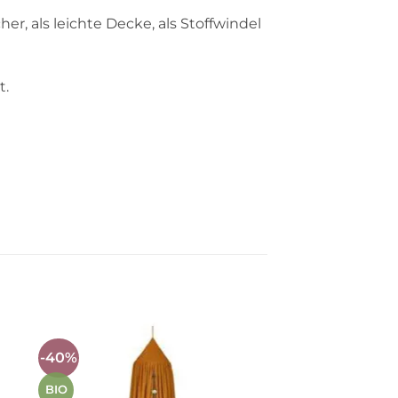
r, als leichte Decke, als Stoffwindel
t.
-40%
Auf die
ste
Wunschliste
BIO