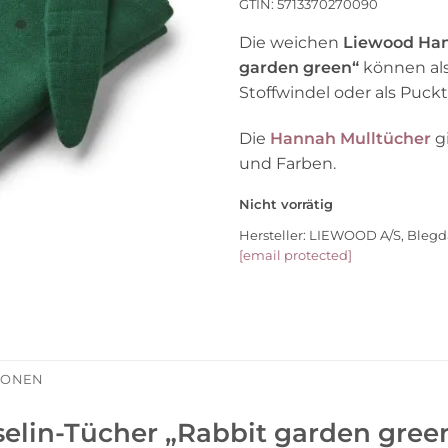
18,90 €
11,
GTIN: 5713370270090
Die weichen
Liewood Han
garden green“
können als 
Stoffwindel oder als Puc
Die
Hannah Mulltücher
gi
und Farben.
Nicht vorrätig
Hersteller:
LIEWOOD A/S, Blegd
[email protected]
TIONEN
in-Tücher „Rabbit garden green“