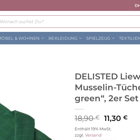
DH
ts
MÖBEL & WOHNEN
BEKLEIDUNG
SPIELZEUG
TEXTILIE
DELISTED Lie
Musselin-Tüch
Auf die
Wunschliste
green“, 2er Set
Ursprüng
Akt
18,90
11,30
€
€
Preis
Pre
Enthält 19% MwSt.
war:
ist:
zzgl.
Versand