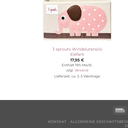
3 sprouts Windelutensilo
Elefant
17,95
€
Enthält 19% MwSt.
zzgl.
Versand
Lieferzeit: ca. 2-3 Werktage
R
KONTAKT
ALLGEMEINE GESCHÄFTSBE
Z