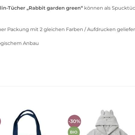
in-Tücher „Rabbit garden green“
können als Spucktüche
er Packung mit 2 gleichen Farben / Aufdrucken geliefer
logischem Anbau
%
-30%
Auf die
Auf die
Wunschliste
Wunschli
BIO