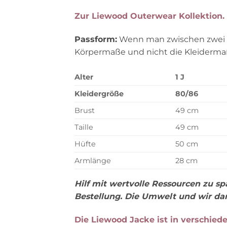
Zur Liewood Outerwear Kollektion.
Passform:
Wenn man zwischen zwei Gr
Körpermaße und nicht die Kleidermaß
Alter
1 J
Kleidergröße
80/86
Brust
49 cm
Taille
49 cm
Hüfte
50 cm
Armlänge
28 cm
Hilf mit wertvolle Ressourcen zu s
Bestellung. Die Umwelt und wir dan
Die Liewood Jacke ist in verschiede