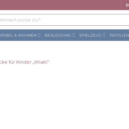
D
ts
MÖBEL & WOHNEN
BEKLEIDUNG
SPIELZEUG
TEXTILIE
Auf die Wunschliste