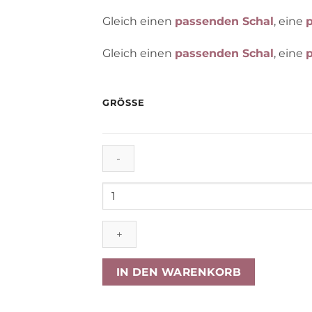
Gleich einen
passenden Schal
, eine
Gleich einen
passenden Schal
, eine
GRÖSSE
Liewood
Jackson
Thermo-
Wendejacke
für
Kinder
IN DEN WARENKORB
„Khaki“,
Gr.