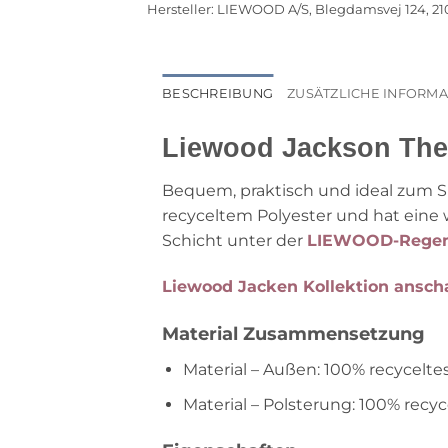
68/74
Hersteller:
LIEWOOD A/S, Blegdamsvej 124, 2
Menge
BESCHREIBUNG
ZUSÄTZLICHE INFORM
Liewood Jackson The
Bequem, praktisch und ideal zum Sp
recyceltem Polyester und hat eine 
Schicht unter der
LIEWOOD-Regen
Liewood Jacken Kollektion ansch
Material Zusammensetzung
Material – Außen: 100% recycelte
Material – Polsterung: 100% recyc