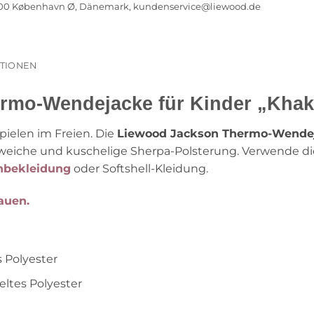
100 København Ø, Dänemark,
kundenservice@liewood.de
ATIONEN
rmo-Wendejacke für Kinder „Khak
ielen im Freien. Die
Liewood Jackson Thermo-Wende
weiche und kuschelige Sherpa-Polsterung. Verwende die
bekleidung
oder Softshell-Kleidung.
auen.
s Polyester
eltes Polyester