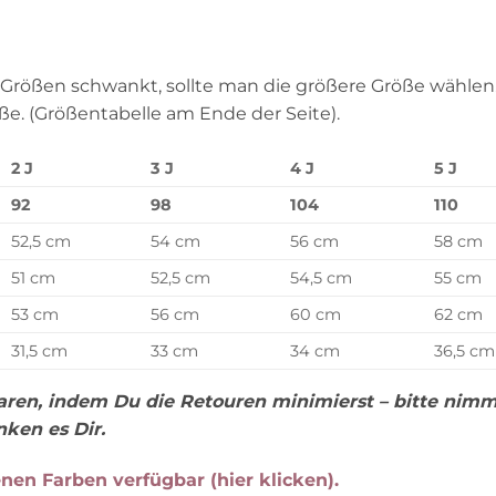
ößen schwankt, sollte man die größere Größe wählen. 
e. (Größentabelle am Ende der Seite).
2 J
3 J
4 J
5 J
92
98
104
110
52,5 cm
54 cm
56 cm
58 cm
51 cm
52,5 cm
54,5 cm
55 cm
53 cm
56 cm
60 cm
62 cm
31,5 cm
33 cm
34 cm
36,5 cm
paren, indem Du die Retouren minimierst – bitte nim
ken es Dir.
nen Farben verfügbar (hier klicken).