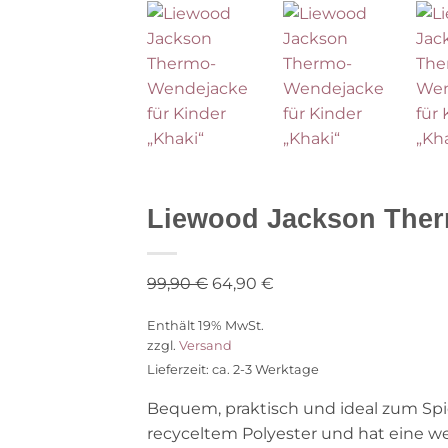
Liewood Jackson Therm
Ursprünglicher
Aktueller
99,90
€
64,90
€
Preis
Preis
Enthält 19% MwSt.
war:
ist:
zzgl.
Versand
99,90 €
64,90 €.
Lieferzeit: ca. 2-3 Werktage
Bequem, praktisch und ideal zum Spi
recyceltem Polyester und hat eine w