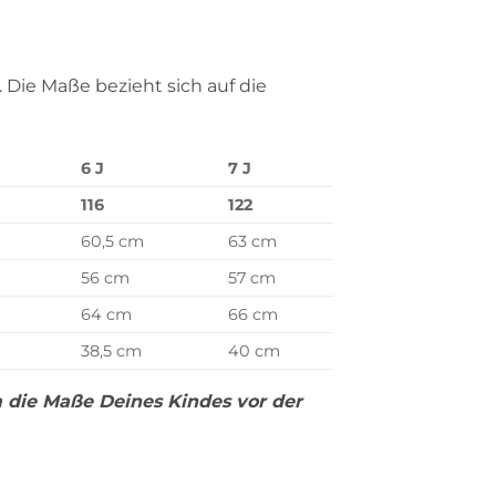
Die Maße bezieht sich auf die
6 J
7 J
116
122
60,5 cm
63 cm
56 cm
57 cm
64 cm
66 cm
38,5 cm
40 cm
m die Maße Deines Kindes vor der