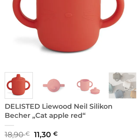
DELISTED Liewood Neil Silikon
Becher „Cat apple red“
Ursprünglicher
Aktueller
18,90
11,30
€
€