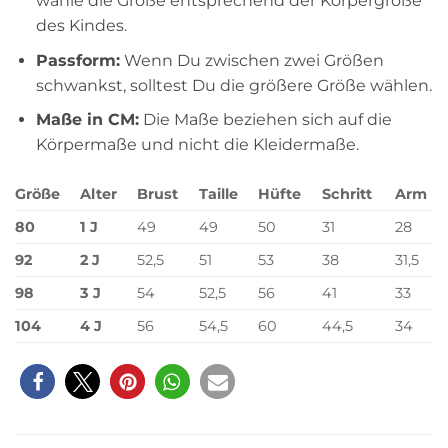
wähle die Größe entsprechend der Körpergröße
des Kindes.
Passform:
Wenn Du zwischen zwei Größen
schwankst, solltest Du die größere Größe wählen.
Maße in CM:
Die Maße beziehen sich auf die
Körpermaße und nicht die Kleidermaße.
Größe
Alter
Brust
Taille
Hüfte
Schritt
Arm
80
1 J
49
49
50
31
28
92
2 J
52,5
51
53
38
31,5
98
3 J
54
52,5
56
41
33
104
4 J
56
54,5
60
44,5
34