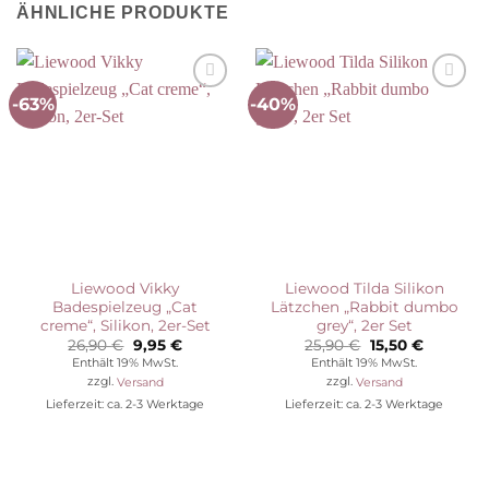
ÄHNLICHE PRODUKTE
-63%
-40%
Auf die
Auf die
Wunschliste
Wunschliste
Liewood Vikky
Liewood Tilda Silikon
Badespielzeug „Cat
Lätzchen „Rabbit dumbo
creme“, Silikon, 2er-Set
grey“, 2er Set
Ursprünglicher
Aktueller
Ursprünglicher
Aktuelle
26,90
€
9,95
€
25,90
€
15,50
€
Preis
Preis
Preis
Preis
Enthält 19% MwSt.
Enthält 19% MwSt.
war:
ist:
war:
ist:
zzgl.
Versand
zzgl.
Versand
26,90 €
9,95 €.
25,90 €
15,50 €.
Lieferzeit: ca. 2-3 Werktage
Lieferzeit: ca. 2-3 Werktage