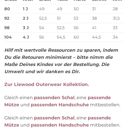
80
1 J
49
49
50
31
28
92
2 J
52,5
51
53
38
31,5
98
3 J
54
52,5
56
41
33
104
4 J
56
54,5
60
44,5
34
Hilf mit wertvolle Ressourcen zu sparen, indem
Du die Retouren minimierst – bitte nimm die
Maße Deines Kindes vor der Bestellung. Die
Umwelt und wir danken es Dir.
Zur Liewood Outerwear Kollektion.
Gleich einen
passenden Schal
, eine
passende
Mütze
und
passenden Handschuhe
mitbestellen.
Gleich einen
passenden Schal
, eine
passende
Mütze
und
passenden Handschuhe
mitbestellen.