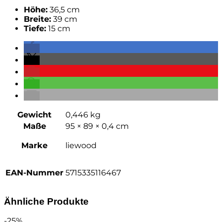
Höhe:
36,5 cm
Breite:
39 cm
Tiefe:
15 cm
Gewicht
0,446 kg
Maße
95 × 89 × 0,4 cm
Marke
liewood
EAN-Nummer
5715335116467
Ähnliche Produkte
-25%