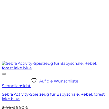
Auf die Wunschliste
Schnellansicht
Sebra Activity-Spielzeug für Babyschale, Rebel, forest
lake blue
Ursprünglicher
Aktueller
21,95
€
9,90
€