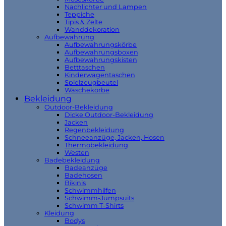
Nachlichter und Lampen
Teppiche
Tipis & Zelte
Wanddekoration
Aufbewahrung
Aufbewahrungskörbe
Aufbewahrungsboxen
Aufbewahrungskisten
Betttaschen
Kinderwagentaschen
Spielzeugbeutel
Wäschekörbe
Bekleidung
Outdoor-Bekleidung
Dicke Outdoor-Bekleidung
Jacken
Regenbekleidung
Schneeanzüge, Jacken, Hosen
Thermobekleidung
Westen
Badebekleidung
Badeanzüge
Badehosen
Bikinis
Schwimmhilfen
Schwimm-Jumpsuits
Schwimm T-Shirts
Kleidung
Bodys