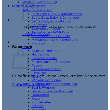
Geschenkverpackung
Möbel & Wohnen
Betten & Matratzen
Cam Cam Baby- & Juniorbetten
Sebra Bett, Baby- & Juniorbett
Sebra Bett, Junior & Grow
Laufgitter
Es befinden sich keine Produkte im Warenkorb.
Babybetten 120cm
Juniorbetten 140/160cm
Zurück zum Shop
Kinderbetten 190/200cm
Mitwachsende Kinderbetten
Matratzen
Warenkorb
Möbel
Babyzimmer-Sets
Hochstühle
Kleiderschränke
Kleiderständer & -haken
Regale
Sitzgelegenheiten
Sitzsäcke
Es befinden sich keine Produkte im Warenkorb.
Tische
Wickelkommoden
Baby- & Kinderzimmerausstattung
Zurück zum Shop
Bad & Hygiene
Baldachine & Betthimmel
Dekoration
Kissen
Mobilehalter
Mobiles
Moseskörbe