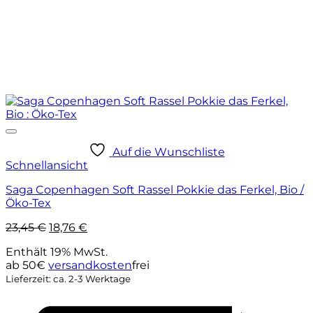
Auf die Wunschliste
Schnellansicht
Saga Copenhagen Soft Rassel Pokkie das Ferkel, Bio /
Öko-Tex
Ursprünglicher
Aktueller
23,45
€
18,76
€
Preis
Preis
Enthält 19% MwSt.
war:
ist:
ab 50€
versandkosten
frei
23,45 €
18,76 €.
Lieferzeit: ca. 2-3 Werktage