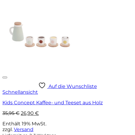
Auf die Wunschliste
Schnellansicht
Kids Concept Kaffee- und Teeset aus Holz
Ursprünglicher
Aktueller
35,95
€
26,90
€
Preis
Preis
Enthält 19% MwSt.
war:
ist:
zzgl.
Versand
35,95 €
26,90 €.