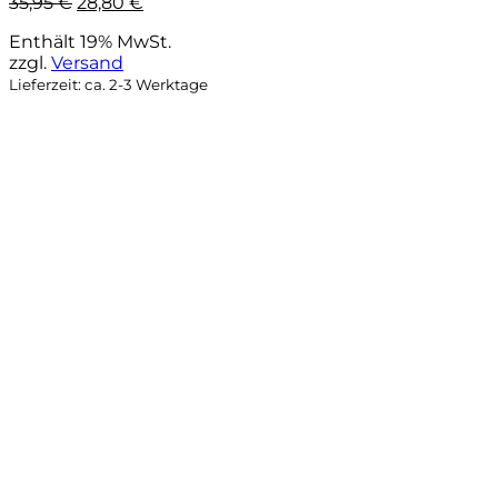
Ursprünglicher
Aktueller
35,95
€
28,80
€
Preis
Preis
Enthält 19% MwSt.
war:
ist:
zzgl.
Versand
35,95 €
28,80 €.
Lieferzeit: ca. 2-3 Werktage