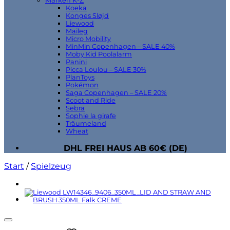
Marken K-Z
Koeka
Konges Sløjd
Liewood
Maileg
Micro Mobility
MinMin Copenhagen – SALE 40%
Moby Kid Poolalarm
Panini
Picca Loulou – SALE 30%
PlanToys
Pokémon
Saga Copenhagen – SALE 20%
Scoot and Ride
Sebra
Sophie la girafe
Träumeland
Wheat
DHL FREI HAUS AB 60€ (DE)
Start
/
Spielzeug