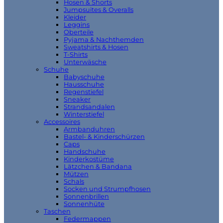
Hosen & Shorts
Jumpsuites & Overalls
Kleider
Leggins
Oberteile
Pyjama & Nachthemden
Sweatshirts & Hosen
T-Shirts
Unterwäsche
Schuhe
Babyschuhe
Hausschuhe
Regenstiefel
Sneaker
Strandsandalen
Winterstiefel
Accessoires
Armbanduhren
Bastel- & Kinderschürzen
Caps
Handschuhe
Kinderkostüme
Lätzchen & Bandana
Mützen
Schals
Socken und Strumpfhosen
Sonnenbrillen
Sonnenhüte
Taschen
Federmappen