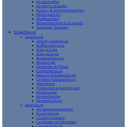
Kinderkoffer
Kinderrucksäcke
Kultur- & Schminktaschen
Reisetaschen
Stofftaschen
Wickeltaschen & Zubehör
Sonstige Taschen
Spielzeug
Spielzeug
Activity Spielzeug
Aufbewahrung
Baby Cards
Babyspiegel
Badespielzeug
Beissringe
Dreiräder & Trikes
Greifspielzeug
Kleines Holzspielzeug
Großes Holzspielzeug
Häkeltiere
Holzautos & Parkhäuser
Kickboards
Kinderhelme
Kinderküchen
Spielzeug
Kinderwagenketten
Kuscheltiere
Lauflernwagen
Laufräder & Fahrräder
Lernspielzeug