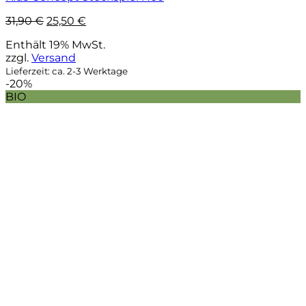
Ursprünglicher
Aktueller
31,90
€
25,50
€
Preis
Preis
Enthält 19% MwSt.
war:
ist:
zzgl.
Versand
31,90 €
25,50 €.
Lieferzeit: ca. 2-3 Werktage
-20%
BIO