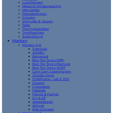
Lunchboxen
Melamin Kindergeschirr
Menüteller
Platzdeckchen
Schalen
Schnuller & -boxen
Teller
Thermobehälter
Trinkflaschen
Zubereitung
Marken
Marken A-K
3 sprouts
ASOBU
Banwood
Bon Ton Toys x Miffy
Bon Ton Toys x Peanuts
Bon Ton Toys x WWF
Cam Cam Copenhagen
Charlie Crane
Childhome – SALE 20%
Cocoon
Croozaboo
Fabelab
Franck & Fischer
Gry & Sif
Jabadabado
Jellycat
Kids Concept