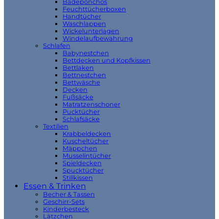
Badeponchos
Feuchttücherboxen
Handtücher
Waschlappen
Wickelunterlagen
Windelaufbewahrung
Schlafen
Babynestchen
Bettdecken und Kopfkissen
Bettlaken
Bettnestchen
Bettwäsche
Decken
Fußsäcke
Matratzenschoner
Pucktücher
Schlafsäcke
Textilien
Krabbeldecken
Kuscheltücher
Mäppchen
Musselintücher
Spieldecken
Spucktücher
Stillkissen
Essen & Trinken
Becher & Tassen
Geschirr-Sets
Kinderbesteck
Lätzchen