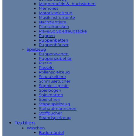
Magnettafeln & -buchstaben
Memories
Motorikspielzeug
Musikinstrumente
Nachziehtiere
Planschbecken
Play&Go Spielzeugsäcke
Puppen
Puppenbetten
Puppenhäuser
Spielzeug
Puppenwagen
Puppenzubehör
Puzzle
Rasseln
Rollenspielzeug
Schaukeltiere
Schmusetücher
Sophie la girafe
Spielbögen
Spielmatten
Spieluhren
Stapelspielzeug
Stehaufmännchen
Stoffbücher
Strandspielzeug
Textilien
Waschen
Bademäntel