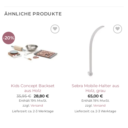
ÄHNLICHE PRODUKTE
-20%
Auf die
Auf die
Wunschliste
Wunschliste
Kids Concept Backset
Sebra Mobile-Halter aus
aus Holz
Holz, grau
Ursprünglicher
Aktueller
35,95
€
28,80
€
65,00
€
Preis
Preis
Enthält 19% MwSt.
Enthält 19% MwSt.
war:
ist:
zzgl.
Versand
zzgl.
Versand
35,95 €
28,80 €.
Lieferzeit: ca. 2-3 Werktage
Lieferzeit: ca. 2-3 Werktage