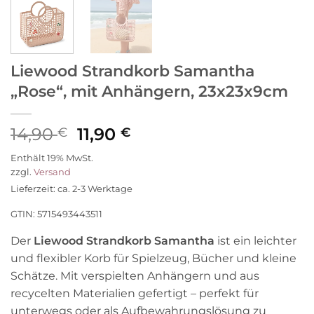
Liewood Strandkorb Samantha
„Rose“, mit Anhängern, 23x23x9cm
Ursprünglicher
Aktueller
14,90
11,90
€
€
Preis
Preis
Enthält 19% MwSt.
war:
ist:
zzgl.
Versand
14,90 €
11,90 €.
Lieferzeit: ca. 2-3 Werktage
GTIN: 5715493443511
Der
Liewood Strandkorb Samantha
ist ein leichter
und flexibler Korb für Spielzeug, Bücher und kleine
Schätze. Mit verspielten Anhängern und aus
recycelten Materialien gefertigt – perfekt für
unterwegs oder als Aufbewahrungslösung zu