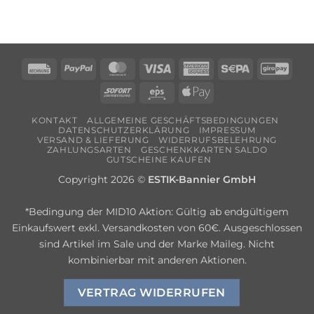
Rechung
PayPal
MasterCard
Visa
American
Sepa
Giro
Express
Sofort
Eps
Apple
Pay
KONTAKT
ALLGEMEINE GESCHÄFTSBEDINGUNGEN
DATENSCHUTZERKLÄRUNG
IMPRESSUM
VERSAND & LIEFERUNG
WIDERRUFSBELEHRUNG
ZAHLUNGSARTEN
GESCHENKKARTEN SALDO
GUTSCHEINE KAUFEN
Copyright 2026 ©
ESTIK-Bannier GmbH
*Bedingung der MID10 Aktion: Gültig ab endgültigem
Einkaufswert exkl. Versandkosten von 60€. Ausgeschlossen
sind Artikel im Sale und der Marke Maileg. Nicht
kombinierbar mit anderen Aktionen.
VERTRAG WIDERRUFEN