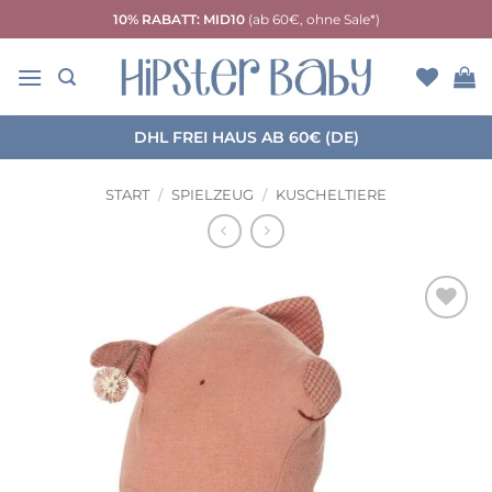
Zum
10% RABATT: MID10
(ab 60€, ohne Sale*)
Inhalt
springen
DHL FREI HAUS AB 60€ (DE)
START
/
SPIELZEUG
/
KUSCHELTIERE
Auf die
Wunschliste