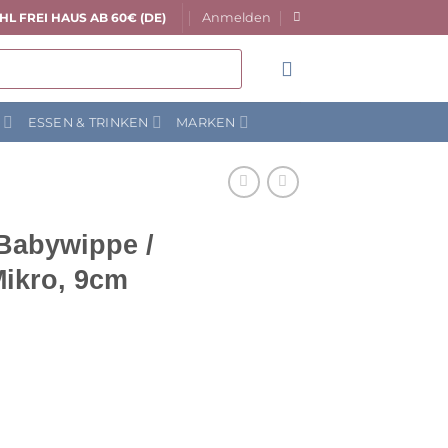
Anmelden
HL FREI HAUS AB 60€ (DE)
N
ESSEN & TRINKEN
MARKEN
Babywippe /
Mikro, 9cm