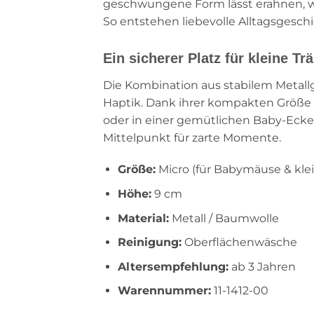
geschwungene Form lässt erahnen, wi
So entstehen liebevolle Alltagsgesch
Ein sicherer Platz für kleine T
Die Kombination aus stabilem Meta
Haptik. Dank ihrer kompakten Größe 
oder in einer gemütlichen Baby-Ecke
Mittelpunkt für zarte Momente.
Größe:
Micro (für Babymäuse & kle
Höhe:
9 cm
Material:
Metall / Baumwolle
Reinigung:
Oberflächenwäsche
Altersempfehlung:
ab 3 Jahren
Warennummer:
11-1412-00