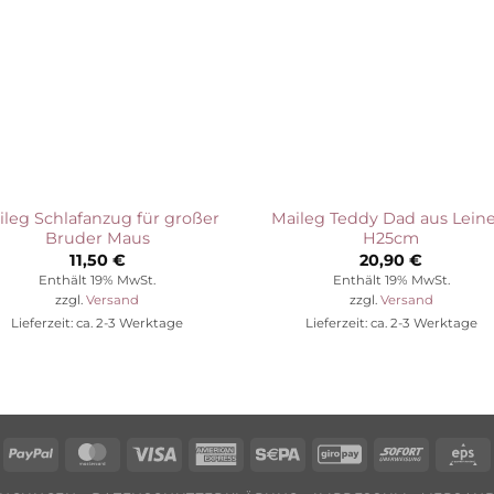
ileg Schlafanzug für großer
Maileg Teddy Dad aus Leine
Bruder Maus
H25cm
11,50
€
20,90
€
Enthält 19% MwSt.
Enthält 19% MwSt.
zzgl.
Versand
zzgl.
Versand
Lieferzeit: ca. 2-3 Werktage
Lieferzeit: ca. 2-3 Werktage
Rechung
PayPal
MasterCard
Visa
American
Sepa
GiroPay
Sofort
E
Express