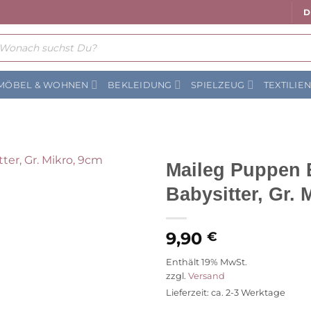
D
ts
MÖBEL & WOHNEN
BEKLEIDUNG
SPIELZEUG
TEXTILIE
Maileg Puppen 
Babysitter, Gr. 
Auf die
Wunschliste
9,90
€
Enthält 19% MwSt.
zzgl.
Versand
Lieferzeit: ca. 2-3 Werktage