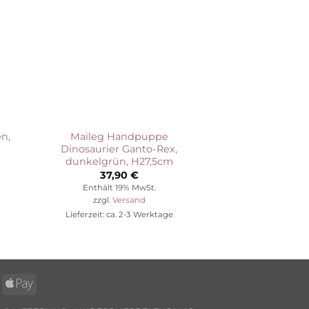
n,
Maileg Handpuppe
Maileg Puppenh
Dinosaurier Ganto-Rex,
Regal aus H
dunkelgrün, H27,5cm
9,9
37,90
€
Enthält 1
Enthält 19% MwSt.
zzgl.
Ve
zzgl.
Versand
Lieferzeit: ca.
Lieferzeit: ca. 2-3 Werktage
ps
Apple
Pay