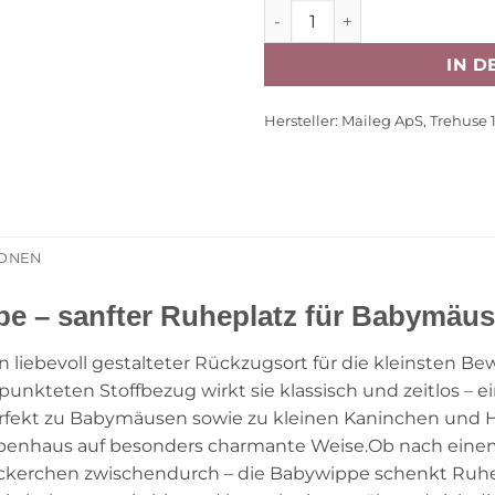
Maileg Puppen Babywippe / 
IN 
Hersteller:
Maileg ApS, Trehuse 
IONEN
 – sanfter Ruheplatz für Babymäuse
in liebevoll gestalteter Rückzugsort für die kleinsten B
unkteten Stoffbezug wirkt sie klassisch und zeitlos – ei
perfekt zu Babymäusen sowie zu kleinen Kaninchen und 
ppenhaus auf besonders charmante Weise.Ob nach einem
ickerchen zwischendurch – die Babywippe schenkt Ruhe