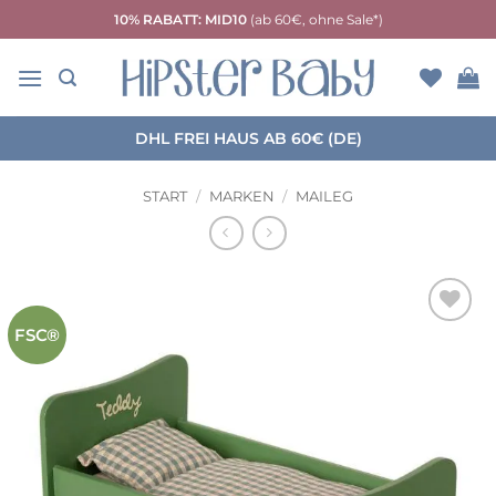
Zum
10% RABATT: MID10
(ab 60€, ohne Sale*)
Inhalt
springen
DHL FREI HAUS AB 60€ (DE)
START
/
MARKEN
/
MAILEG
FSC®
Auf die
Wunschliste