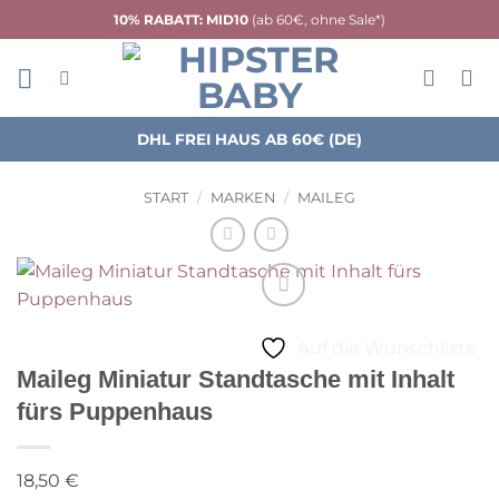
Zum
10% RABATT: MID10
(ab 60€, ohne Sale*)
Inhalt
springen
DHL FREI HAUS AB 60€ (DE)
START
/
MARKEN
/
MAILEG
Auf die Wunschliste
Maileg Miniatur Standtasche mit Inhalt
fürs Puppenhaus
18,50
€