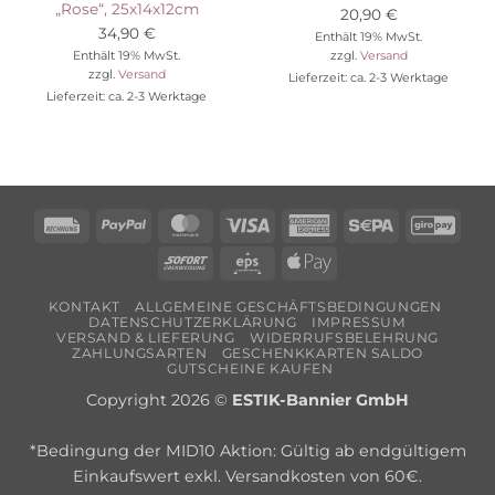
„Rose“, 25x14x12cm
20,90
€
34,90
€
Enthält 19% MwSt.
Enthält 19% MwSt.
zzgl.
Versand
zzgl.
Versand
Lieferzeit: ca. 2-3 Werktage
Lieferzeit: ca. 2-3 Werktage
Rechung
PayPal
MasterCard
Visa
American
Sepa
Giro
Express
Sofort
Eps
Apple
Pay
KONTAKT
ALLGEMEINE GESCHÄFTSBEDINGUNGEN
DATENSCHUTZERKLÄRUNG
IMPRESSUM
VERSAND & LIEFERUNG
WIDERRUFSBELEHRUNG
ZAHLUNGSARTEN
GESCHENKKARTEN SALDO
GUTSCHEINE KAUFEN
Copyright 2026 ©
ESTIK-Bannier GmbH
*Bedingung der MID10 Aktion: Gültig ab endgültigem
Einkaufswert exkl. Versandkosten von 60€.