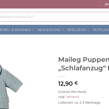
DH
ts
MÖBEL & WOHNEN
BEKLEIDUNG
SPIELZEUG
TEXTILIE
Maileg Puppe
„Schlafanzug“ 
Auf die
Wunschliste
12,90
€
Enthält 19% MwSt.
zzgl.
Versand
Lieferzeit: ca. 2-3 Werktage