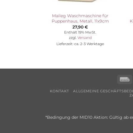
Maileg Waschmaschine für
Puppenhaus, Metall, 11x9cm
K
27,90
€
Enthält 19% MwSt.
zzgl.
Versand
Lieferzeit: ca. 2-3 Werktage
R
KONTAKT
ALLGEMEINE GESCHÄFTSBE
Z
*Bedingung der MID10 Aktion: Gültig ab e