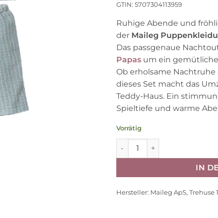
GTIN: 5707304113959
Ruhige Abende und fröh
der
Maileg Puppenkleidun
Das passgenaue Nachtoutf
Papas
um ein gemütliches
Ob erholsame Nachtruhe 
dieses Set macht das Umz
Teddy-Haus. Ein stimmung
Spieltiefe und warme Ab
Vorrätig
Maileg Puppenkleidung „Sch
IN 
Hersteller:
Maileg ApS, Trehuse 