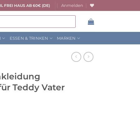
Anmelden
L FREI HAUS AB 60€ (DE)
N
ESSEN & TRINKEN
MARKEN
nkleidung
für Teddy Vater