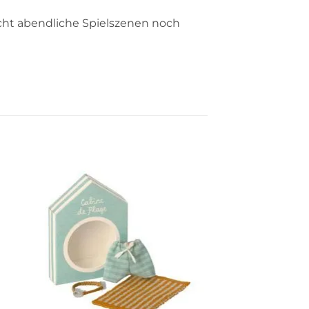
cht abendliche Spielszenen noch
FSC®
Auf die
ste
Wunschliste