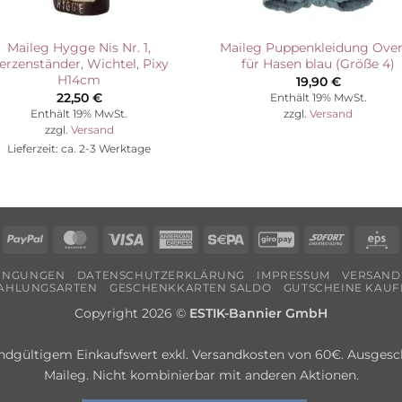
Maileg Hygge Nis Nr. 1,
Maileg Puppenkleidung Over
erzenständer, Wichtel, Pixy
für Hasen blau (Größe 4)
H14cm
19,90
€
22,50
€
Enthält 19% MwSt.
Enthält 19% MwSt.
zzgl.
Versand
zzgl.
Versand
Lieferzeit: ca. 2-3 Werktage
echung
PayPal
MasterCard
Visa
American
Sepa
GiroPay
Sofort
E
Express
DINGUNGEN
DATENSCHUTZERKLÄRUNG
IMPRESSUM
VERSAND
AHLUNGSARTEN
GESCHENKKARTEN SALDO
GUTSCHEINE KAUF
Copyright 2026 ©
ESTIK-Bannier GmbH
ndgültigem Einkaufswert exkl. Versandkosten von 60€. Ausgesch
Maileg. Nicht kombinierbar mit anderen Aktionen.