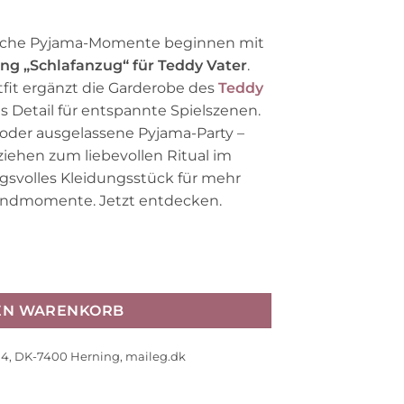
liche Pyjama-Momente beginnen mit
g „Schlafanzug“ für Teddy Vater
.
it ergänzt die Garderobe des
Teddy
 Detail für entspannte Spielszenen.
oder ausgelassene Pyjama-Party –
iehen zum liebevollen Ritual im
svolles Kleidungsstück für mehr
endmomente. Jetzt entdecken.
lafanzug“ für Teddy Vater Menge
DEN WARENKORB
14, DK-7400 Herning, maileg.dk