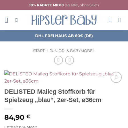
Zum
10% RABATT: MID10
(ab 60€, ohne Sale*)
Inhalt
springen
DHL FREI HAUS AB 60€ (DE)
START
/
JUNIOR- & BABYMÖBEL
Auf die
DELISTED Maileg Stoffkorb für
Wunschliste
Spielzeug „blau“, 2er-Set, ø36cm
84,90
€
Enthält 19% MwSt.