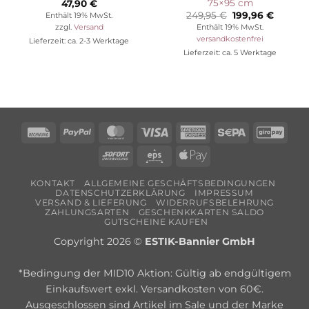
75×95 cm
47,90
€
Ursprünglicher
Aktuell
249,95
€
199,96
€
Enthält 19% MwSt.
Preis
Preis
Enthält 19% MwSt.
zzgl.
Versand
war:
ist:
versandkostenfrei
Lieferzeit: ca. 2-3 Werktage
249,95 €
199,96 €
Lieferzeit: ca. 5 Werktage
Rechung
PayPal
MasterCard
Visa
American
Sepa
Giro
Express
Sofort
Eps
Apple
Pay
KONTAKT
ALLGEMEINE GESCHÄFTSBEDINGUNGEN
DATENSCHUTZERKLÄRUNG
IMPRESSUM
VERSAND & LIEFERUNG
WIDERRUFSBELEHRUNG
ZAHLUNGSARTEN
GESCHENKKARTEN SALDO
GUTSCHEINE KAUFEN
Copyright 2026 ©
ESTIK-Bannier GmbH
*Bedingung der MID10 Aktion: Gültig ab endgültigem
Einkaufswert exkl. Versandkosten von 60€.
Ausgeschlossen sind Artikel im Sale und der Marke