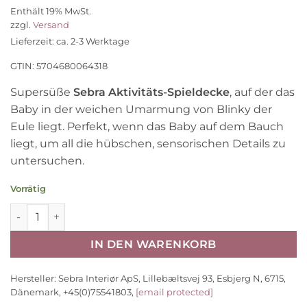
Preis
Preis
Enthält 19% MwSt.
war:
ist:
zzgl.
Versand
109,90 €
54,45 €.
Lieferzeit: ca. 2-3 Werktage
GTIN: 5704680064318
Supersüße
Sebra Aktivitäts-Spieldecke
, auf der das
Baby in der weichen Umarmung von Blinky der
Eule liegt. Perfekt, wenn das Baby auf dem Bauch
liegt, um all die hübschen, sensorischen Details zu
untersuchen.
Vorrätig
Sebra Aktivitäts-Spieldecke, Blinky die Eule Menge
IN DEN WARENKORB
Hersteller:
Sebra Interiør ApS, Lillebæltsvej 93, Esbjerg N, 6715,
Dänemark, +45(0)75541803,
[email protected]