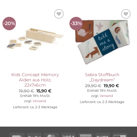
-20%
-33%
Auf die
Auf die
Wunschliste
Wunschliste
Kids Concept Memory
Sebra Stoffbuch
Aiden aus Holz,
„Daydream“
22x7x6cm
Ursprünglicher
Aktuelle
29,90
€
19,90
€
Preis
Preis
Ursprünglicher
Aktueller
19,90
€
15,90
€
Enthält 19% MwSt.
war:
ist:
Preis
Preis
Enthält 19% MwSt.
zzgl.
Versand
29,90 €
19,90 €.
war:
ist:
zzgl.
Versand
Lieferzeit: ca. 2-3 Werktage
19,90 €
15,90 €.
Lieferzeit: ca. 2-3 Werktage
Rechung
PayPal
MasterCard
Visa
American
Sepa
Giro