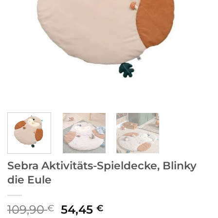
Sebra Aktivitäts-Spieldecke, Blinky
die Eule
Ursprünglicher
Aktueller
109,90
54,45
€
€