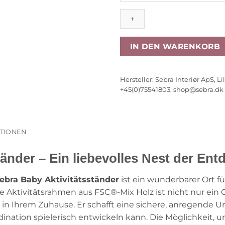
Aktivitätsständer,
Spielbogen
aus
FSC®-
IN DEN WARENKORB
Mix
Holz
Menge
Hersteller:
Sebra Interiør ApS, L
+45(0)75541803,
shop@sebra.dk
ATIONEN
tänder – Ein liebevolles Nest der En
ebra Baby Aktivitätsständer
ist ein wunderbarer Ort f
te Aktivitätsrahmen aus FSC®-Mix Holz ist nicht nur ein
t in Ihrem Zuhause. Er schafft eine sichere, anregende 
nation spielerisch entwickeln kann. Die Möglichkeit, u