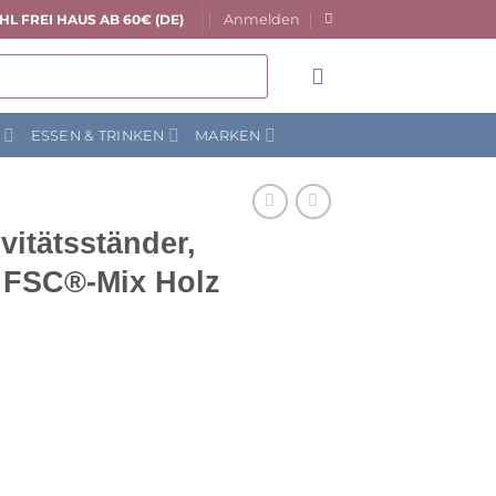
Anmelden
HL FREI HAUS AB 60€ (DE)
N
ESSEN & TRINKEN
MARKEN
vitätsständer,
 FSC®-Mix Holz