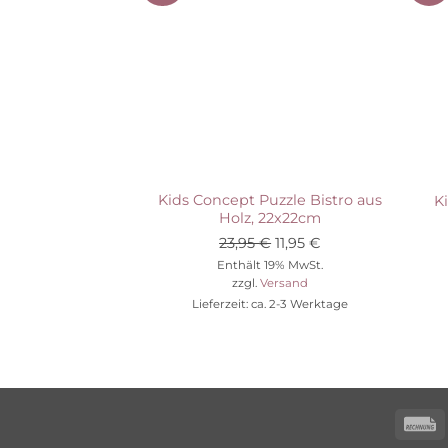
Auf die Wunschliste
Kids Concept Puzzle Bistro aus
K
Holz, 22x22cm
Ursprünglicher
Aktueller
23,95
€
11,95
€
Preis
Preis
Enthält 19% MwSt.
zzgl.
Versand
war:
ist:
Lieferzeit: ca. 2-3 Werktage
23,95 €
11,95 €.