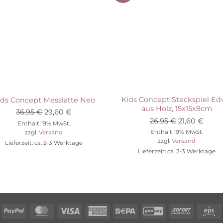
Auf die Wunschliste
Auf die Wunschli
Kids Concept Steckspiel Ed
ids Concept Messlatte Neo
aus Holz, 15x15x8cm
Ursprünglicher
Aktueller
36,95
€
29,60
€
Ursprünglic
Aktue
26,95
€
21,60
€
Preis
Preis
Enthält 19% MwSt.
Preis
Preis
Enthält 19% MwSt.
zzgl.
Versand
war:
ist:
zzgl.
Versand
war:
ist:
Lieferzeit: ca. 2-3 Werktage
36,95 €
29,60 €.
Lieferzeit: ca. 2-3 Werktage
26,95 €
21,60
Rechung
PayPal
MasterCard
Visa
American
Sepa
GiroPay
Sofort
E
Express