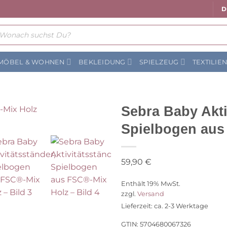
D
ts
MÖBEL & WOHNEN
BEKLEIDUNG
SPIELZEUG
TEXTILIE
Sebra Baby Akti
Spielbogen aus
Auf die Wunschliste
59,90
€
Enthält 19% MwSt.
zzgl.
Versand
Lieferzeit: ca. 2-3 Werktage
GTIN: 5704680067326