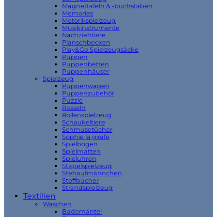
Magnettafeln & -buchstaben
Memories
Motorikspielzeug
Musikinstrumente
Nachziehtiere
Planschbecken
Play&Go Spielzeugsäcke
Puppen
Puppenbetten
Puppenhäuser
Spielzeug
Puppenwagen
Puppenzubehör
Puzzle
Rasseln
Rollenspielzeug
Schaukeltiere
Schmusetücher
Sophie la girafe
Spielbögen
Spielmatten
Spieluhren
Stapelspielzeug
Stehaufmännchen
Stoffbücher
Strandspielzeug
Textilien
Waschen
Bademäntel