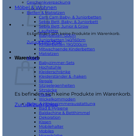
Geschenkverpackung
Möbel & Wohnen
Betten & Matratzen
Cam Cam Baby- & Juniorbetten
Sebra Bett, Baby- & Juniorbett
Sebra Bett, Junior & Grow
Laufgitter
Es befinden sich keine Produkte im Warenkorb.
Babybetten 120cm
Juniorbetten 140/160cm
Zurück zum Shop
Kinderbetten 190/200cm
Mitwachsende Kinderbetten
Matratzen
Warenkorb
Möbel
Babyzimmer-Sets
Hochstühle
Kleiderschränke
Kleiderständer & -haken
Regale
Sitzgelegenheiten
Sitzsäcke
Es befinden sich keine Produkte im Warenkorb.
Tische
Wickelkommoden
Baby- & Kinderzimmerausstattung
Zurück zum Shop
Bad & Hygiene
Baldachine & Betthimmel
Dekoration
Kissen
Mobilehalter
Mobiles
Moseskörbe