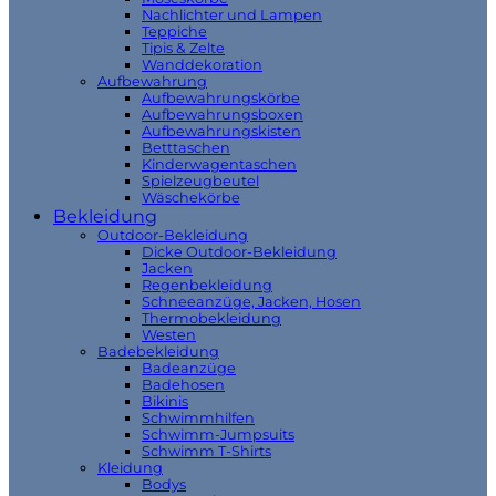
Nachlichter und Lampen
Teppiche
Tipis & Zelte
Wanddekoration
Aufbewahrung
Aufbewahrungskörbe
Aufbewahrungsboxen
Aufbewahrungskisten
Betttaschen
Kinderwagentaschen
Spielzeugbeutel
Wäschekörbe
Bekleidung
Outdoor-Bekleidung
Dicke Outdoor-Bekleidung
Jacken
Regenbekleidung
Schneeanzüge, Jacken, Hosen
Thermobekleidung
Westen
Badebekleidung
Badeanzüge
Badehosen
Bikinis
Schwimmhilfen
Schwimm-Jumpsuits
Schwimm T-Shirts
Kleidung
Bodys