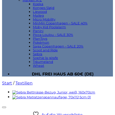
Marken K-Z
Koeka
Konges Sløjd
Liewood
Maileg
Micro Mobility
MinMin Copenhagen – SALE 40%
Moby Kid Poolalarm
Panini
Picca Loulou – SALE 30%
PlanToys
Pokémon
Saga Copenhagen – SALE 20%
Scoot and Ride
Sebra
Sophie la girafe
Träumeland
Wheat
DHL FREI HAUS AB 60€ (DE)
Start
/
Textilien
Auf die Wunschliste