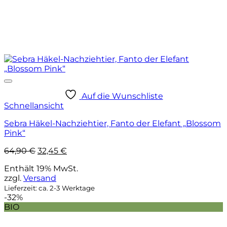
Auf die Wunschliste
Schnellansicht
Sebra Häkel-Nachziehtier, Fanto der Elefant „Blossom
Pink“
Ursprünglicher
Aktueller
64,90
€
32,45
€
Preis
Preis
Enthält 19% MwSt.
war:
ist:
zzgl.
Versand
64,90 €
32,45 €.
Lieferzeit: ca. 2-3 Werktage
-32%
BIO