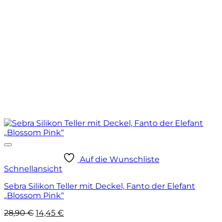
Auf die Wunschliste
Schnellansicht
Sebra Silikon Teller mit Deckel, Fanto der Elefant
„Blossom Pink“
Ursprünglicher
Aktueller
28,90
€
14,45
€
Preis
Preis