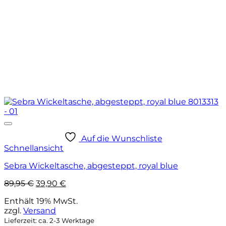
Auf die Wunschliste
Schnellansicht
Sebra Wickeltasche, abgesteppt, royal blue
Ursprünglicher
Aktueller
89,95
€
39,90
€
Preis
Preis
Enthält 19% MwSt.
war:
ist:
zzgl.
Versand
89,95 €
39,90 €.
Lieferzeit: ca. 2-3 Werktage