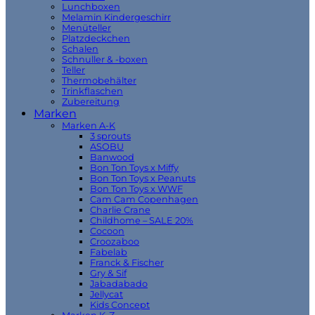
Lunchboxen
Melamin Kindergeschirr
Menüteller
Platzdeckchen
Schalen
Schnuller & -boxen
Teller
Thermobehälter
Trinkflaschen
Zubereitung
Marken
Marken A-K
3 sprouts
ASOBU
Banwood
Bon Ton Toys x Miffy
Bon Ton Toys x Peanuts
Bon Ton Toys x WWF
Cam Cam Copenhagen
Charlie Crane
Childhome – SALE 20%
Cocoon
Croozaboo
Fabelab
Franck & Fischer
Gry & Sif
Jabadabado
Jellycat
Kids Concept