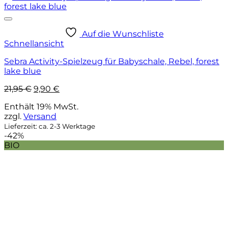
Auf die Wunschliste
Schnellansicht
Sebra Activity-Spielzeug für Babyschale, Rebel, forest
lake blue
Ursprünglicher
Aktueller
21,95
€
9,90
€
Preis
Preis
Enthält 19% MwSt.
war:
ist:
zzgl.
Versand
21,95 €
9,90 €.
Lieferzeit: ca. 2-3 Werktage
-42%
BIO