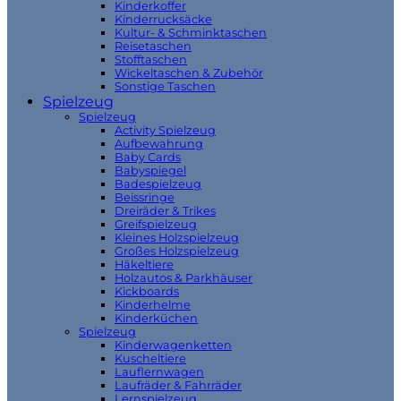
Kinderkoffer
Kinderrucksäcke
Kultur- & Schminktaschen
Reisetaschen
Stofftaschen
Wickeltaschen & Zubehör
Sonstige Taschen
Spielzeug
Spielzeug
Activity Spielzeug
Aufbewahrung
Baby Cards
Babyspiegel
Badespielzeug
Beissringe
Dreiräder & Trikes
Greifspielzeug
Kleines Holzspielzeug
Großes Holzspielzeug
Häkeltiere
Holzautos & Parkhäuser
Kickboards
Kinderhelme
Kinderküchen
Spielzeug
Kinderwagenketten
Kuscheltiere
Lauflernwagen
Laufräder & Fahrräder
Lernspielzeug