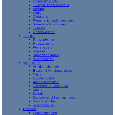
Hosen & Shorts
Jumpsuites & Overalls
Kleider
Leggins
Oberteile
Pyjama & Nachthemden
Sweatshirts & Hosen
T-Shirts
Unterwäsche
Schuhe
Babyschuhe
Hausschuhe
Regenstiefel
Sneaker
Strandsandalen
Winterstiefel
Accessoires
Armbanduhren
Bastel- & Kinderschürzen
Caps
Handschuhe
Kinderkostüme
Lätzchen & Bandana
Mützen
Schals
Socken und Strumpfhosen
Sonnenbrillen
Sonnenhüte
Taschen
Federmappen