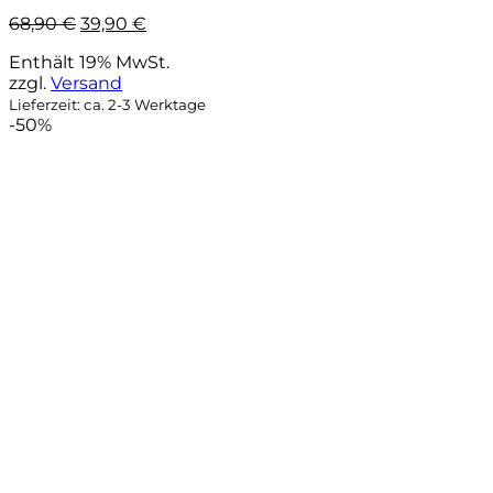
Ursprünglicher
Aktueller
68,90
€
39,90
€
Preis
Preis
Enthält 19% MwSt.
war:
ist:
zzgl.
Versand
68,90 €
39,90 €.
Lieferzeit: ca. 2-3 Werktage
-50%