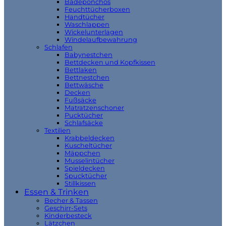
Badeponchos
Feuchttücherboxen
Handtücher
Waschlappen
Wickelunterlagen
Windelaufbewahrung
Schlafen
Babynestchen
Bettdecken und Kopfkissen
Bettlaken
Bettnestchen
Bettwäsche
Decken
Fußsäcke
Matratzenschoner
Pucktücher
Schlafsäcke
Textilien
Krabbeldecken
Kuscheltücher
Mäppchen
Musselintücher
Spieldecken
Spucktücher
Stillkissen
Essen & Trinken
Becher & Tassen
Geschirr-Sets
Kinderbesteck
Lätzchen