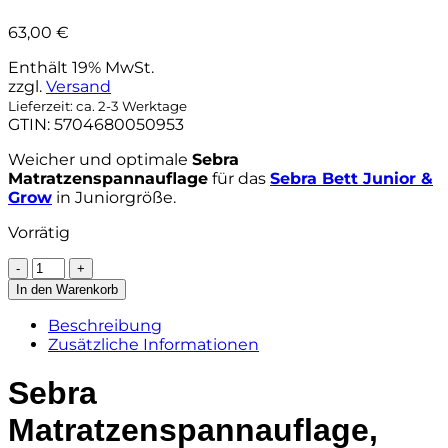
63,00
€
Enthält 19% MwSt.
zzgl.
Versand
Lieferzeit: ca. 2-3 Werktage
GTIN: 5704680050953
Weicher und optimale
Sebra
Matratzenspannauflage
für das
Sebra Bett Junior &
Grow
in Juniorgröße.
Vorrätig
Sebra
Matratzenspannauflage,
In den Warenkorb
88x162cm
Menge
Beschreibung
Zusätzliche Informationen
Sebra
Matratzenspannauflage,