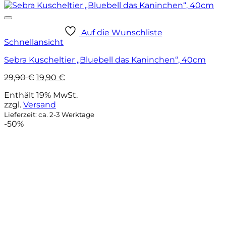
Auf die Wunschliste
Schnellansicht
Sebra Kuscheltier „Bluebell das Kaninchen“, 40cm
Ursprünglicher
Aktueller
29,90
€
19,90
€
Preis
Preis
Enthält 19% MwSt.
war:
ist:
zzgl.
Versand
29,90 €
19,90 €.
Lieferzeit: ca. 2-3 Werktage
-50%