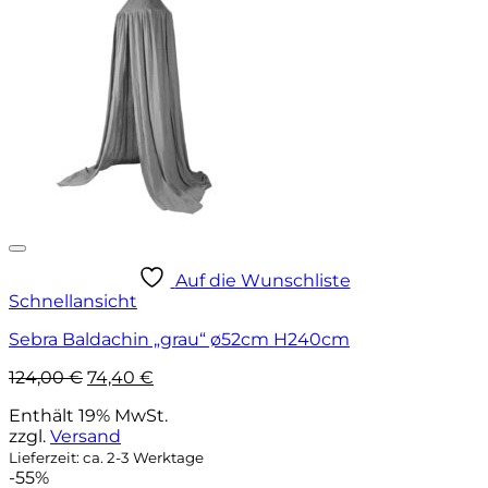
Auf die Wunschliste
Schnellansicht
Sebra Baldachin „grau“ ø52cm H240cm
Ursprünglicher
Aktueller
124,00
€
74,40
€
Preis
Preis
Enthält 19% MwSt.
war:
ist:
zzgl.
Versand
124,00 €
74,40 €.
Lieferzeit: ca. 2-3 Werktage
-55%