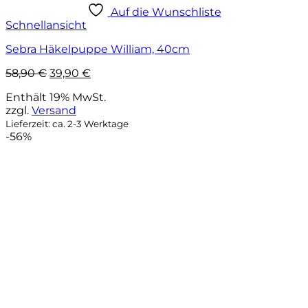
Auf die Wunschliste
Schnellansicht
Sebra Häkelpuppe William, 40cm
Ursprünglicher
Aktueller
58,90
€
39,90
€
Preis
Preis
Enthält 19% MwSt.
war:
ist:
zzgl.
Versand
58,90 €
39,90 €.
Lieferzeit: ca. 2-3 Werktage
-56%