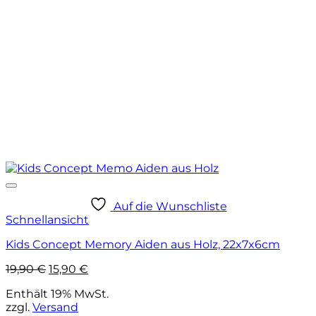
Auf die Wunschliste
Schnellansicht
Kids Concept Memory Aiden aus Holz, 22x7x6cm
Ursprünglicher
Aktueller
19,90
€
15,90
€
Preis
Preis
Enthält 19% MwSt.
war:
ist:
zzgl.
Versand
19,90 €
15,90 €.