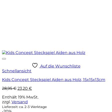
Auf die Wunschliste
Schnellansicht
Kids Concept Steckspiel Aiden aus Holz, 15x15x13cm
Ursprünglicher
Aktueller
28,95
€
23,20
€
Preis
Preis
Enthält 19% MwSt.
war:
ist:
zzgl.
Versand
28,95 €
23,20 €.
Lieferzeit: ca. 2-3 Werktage
-20%