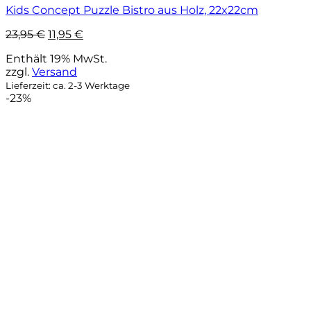
Kids Concept Puzzle Bistro aus Holz, 22x22cm
Ursprünglicher
Aktueller
23,95
€
11,95
€
Preis
Preis
Enthält 19% MwSt.
war:
ist:
zzgl.
Versand
23,95 €
11,95 €.
Lieferzeit: ca. 2-3 Werktage
-23%