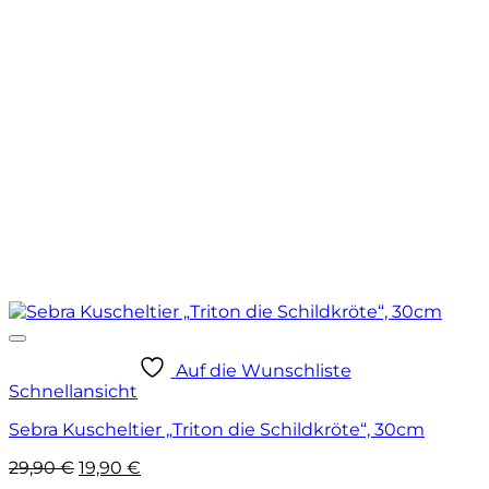
Auf die Wunschliste
Schnellansicht
Sebra Kuscheltier „Triton die Schildkröte“, 30cm
Ursprünglicher
Aktueller
29,90
€
19,90
€
Preis
Preis