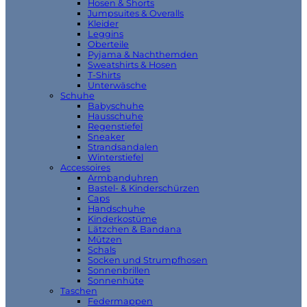
Hosen & Shorts
Jumpsuites & Overalls
Kleider
Leggins
Oberteile
Pyjama & Nachthemden
Sweatshirts & Hosen
T-Shirts
Unterwäsche
Schuhe
Babyschuhe
Hausschuhe
Regenstiefel
Sneaker
Strandsandalen
Winterstiefel
Accessoires
Armbanduhren
Bastel- & Kinderschürzen
Caps
Handschuhe
Kinderkostüme
Lätzchen & Bandana
Mützen
Schals
Socken und Strumpfhosen
Sonnenbrillen
Sonnenhüte
Taschen
Federmappen