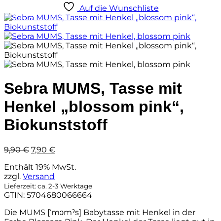
Auf die Wunschliste
Sebra MUMS, Tasse mit
Henkel „blossom pink“,
Biokunststoff
Ursprünglicher
Aktueller
9,90
€
7,90
€
Preis
Preis
Enthält 19% MwSt.
war:
ist:
zzgl.
Versand
9,90 €
7,90 €.
Lieferzeit: ca. 2-3 Werktage
GTIN: 5704680066664
Die MUMS [ˈmɔmˀs] Babytasse mit Henkel in der