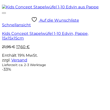
Auf die Wunschliste
Schnellansicht
Kids Concept Stapelwüfel 1-10 Edvin, Pappe,
15x15x15cm
Ursprünglicher
Aktueller
21,95
€
17,60
€
Preis
Preis
Enthält 19% MwSt.
war:
ist:
zzgl.
Versand
21,95 €
17,60 €.
Lieferzeit: ca. 2-3 Werktage
-33%