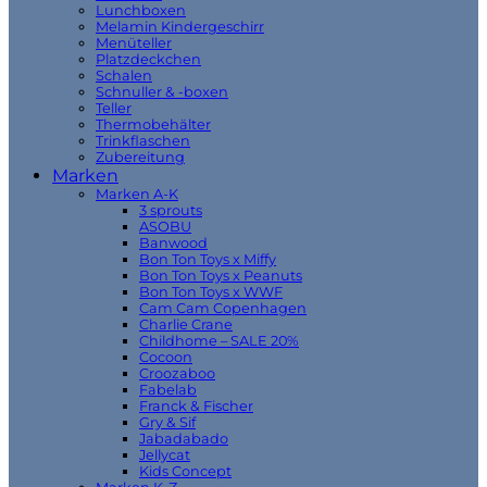
Lunchboxen
Melamin Kindergeschirr
Menüteller
Platzdeckchen
Schalen
Schnuller & -boxen
Teller
Thermobehälter
Trinkflaschen
Zubereitung
Marken
Marken A-K
3 sprouts
ASOBU
Banwood
Bon Ton Toys x Miffy
Bon Ton Toys x Peanuts
Bon Ton Toys x WWF
Cam Cam Copenhagen
Charlie Crane
Childhome – SALE 20%
Cocoon
Croozaboo
Fabelab
Franck & Fischer
Gry & Sif
Jabadabado
Jellycat
Kids Concept