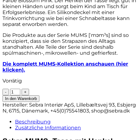
Farbe Blossom Pink. Der Henkel der Tasse liegt gut in
kleinen Händen und sorgt beim Kind am Tisch für
Erfolgserlebnisse. Ein Silikondeckel mit einer
Trinkvorrichtung wie bei einer Schnabeltasse kann
separat erworben werden.
Die Produkte aus der Serie MUMS [ˈmɔmˀs] sind so
konzipiert, dass sie den Strapazen des Alltags
standhalten. Alle Teile der Serie sind deshalb
spülmaschinen-, mikrowellen- und gefrierfest.
Die komplett MUMS-Kollektion anschauen (hier
klicken).
Vorrätig
Sebra
MUMS,
In den Warenkorb
Tasse
Hersteller:
Sebra Interiør ApS, Lillebæltsvej 93, Esbjerg
mit
N, 6715, Dänemark, +45(0)75541803,
shop@sebra.dk
Henkel
„blossom
Beschreibung
pink“,
Zusätzliche Informationen
Biokunststoff
Menge