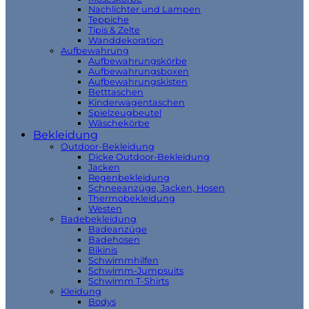
Nachlichter und Lampen
Teppiche
Tipis & Zelte
Wanddekoration
Aufbewahrung
Aufbewahrungskörbe
Aufbewahrungsboxen
Aufbewahrungskisten
Betttaschen
Kinderwagentaschen
Spielzeugbeutel
Wäschekörbe
Bekleidung
Outdoor-Bekleidung
Dicke Outdoor-Bekleidung
Jacken
Regenbekleidung
Schneeanzüge, Jacken, Hosen
Thermobekleidung
Westen
Badebekleidung
Badeanzüge
Badehosen
Bikinis
Schwimmhilfen
Schwimm-Jumpsuits
Schwimm T-Shirts
Kleidung
Bodys