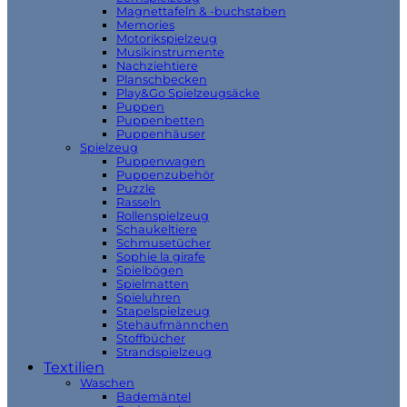
Magnettafeln & -buchstaben
Memories
Motorikspielzeug
Musikinstrumente
Nachziehtiere
Planschbecken
Play&Go Spielzeugsäcke
Puppen
Puppenbetten
Puppenhäuser
Spielzeug
Puppenwagen
Puppenzubehör
Puzzle
Rasseln
Rollenspielzeug
Schaukeltiere
Schmusetücher
Sophie la girafe
Spielbögen
Spielmatten
Spieluhren
Stapelspielzeug
Stehaufmännchen
Stoffbücher
Strandspielzeug
Textilien
Waschen
Bademäntel