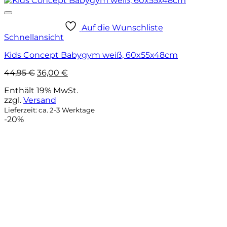
Auf die Wunschliste
Schnellansicht
Kids Concept Babygym weiß, 60x55x48cm
Ursprünglicher
Aktueller
44,95
€
36,00
€
Preis
Preis
Enthält 19% MwSt.
war:
ist:
zzgl.
Versand
44,95 €
36,00 €.
Lieferzeit: ca. 2-3 Werktage
-20%