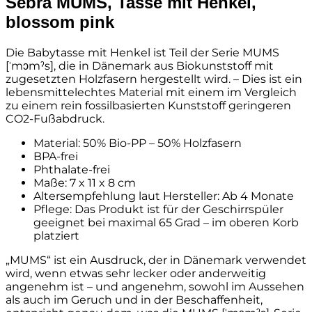
Sebra MUMS, Tasse mit Henkel,
blossom pink
Die Babytasse mit Henkel ist Teil der Serie MUMS
[ˈmɔmˀs], die in Dänemark aus Biokunststoff mit
zugesetzten Holzfasern hergestellt wird. – Dies ist ein
lebensmittelechtes Material mit einem im Vergleich
zu einem rein fossilbasierten Kunststoff geringeren
CO2-Fußabdruck.
Material: 50% Bio-PP – 50% Holzfasern
BPA-frei
Phthalate-frei
Maße: 7 x 11 x 8 cm
Altersempfehlung laut Hersteller: Ab 4 Monate
Pflege: Das Produkt ist für der Geschirrspüler
geeignet bei maximal 65 Grad – im oberen Korb
platziert
„MUMS“ ist ein Ausdruck, der in Dänemark verwendet
wird, wenn etwas sehr lecker oder anderweitig
angenehm ist – und angenehm, sowohl im Aussehen
als auch im Geruch und in der Beschaffenheit,