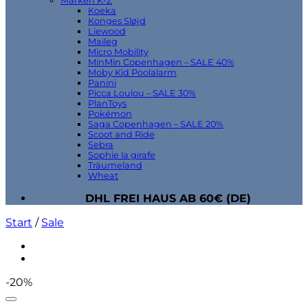
Marken K-Z
Koeka
Konges Sløjd
Liewood
Maileg
Micro Mobility
MinMin Copenhagen – SALE 40%
Moby Kid Poolalarm
Panini
Picca Loulou – SALE 30%
PlanToys
Pokémon
Saga Copenhagen – SALE 20%
Scoot and Ride
Sebra
Sophie la girafe
Träumeland
Wheat
DHL FREI HAUS AB 60€ (DE)
Start
/
Sale
-20%