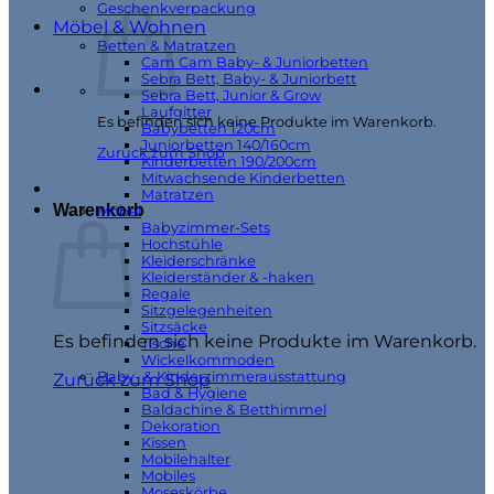
Geschenkverpackung
Möbel & Wohnen
Betten & Matratzen
Cam Cam Baby- & Juniorbetten
Sebra Bett, Baby- & Juniorbett
Sebra Bett, Junior & Grow
Laufgitter
Es befinden sich keine Produkte im Warenkorb.
Babybetten 120cm
Juniorbetten 140/160cm
Zurück zum Shop
Kinderbetten 190/200cm
Mitwachsende Kinderbetten
Matratzen
Warenkorb
Möbel
Babyzimmer-Sets
Hochstühle
Kleiderschränke
Kleiderständer & -haken
Regale
Sitzgelegenheiten
Sitzsäcke
Es befinden sich keine Produkte im Warenkorb.
Tische
Wickelkommoden
Baby- & Kinderzimmerausstattung
Zurück zum Shop
Bad & Hygiene
Baldachine & Betthimmel
Dekoration
Kissen
Mobilehalter
Mobiles
Moseskörbe