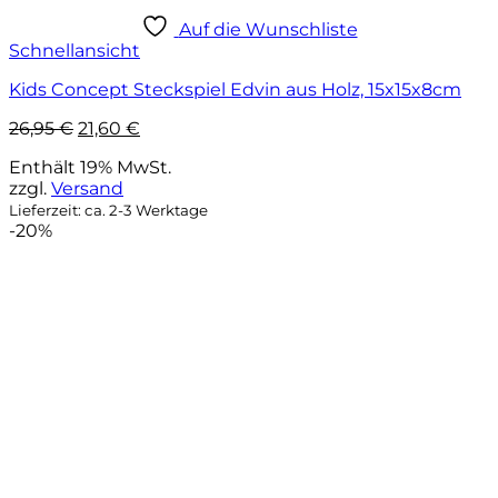
Auf die Wunschliste
Schnellansicht
Kids Concept Steckspiel Edvin aus Holz, 15x15x8cm
Ursprünglicher
Aktueller
26,95
€
21,60
€
Preis
Preis
Enthält 19% MwSt.
war:
ist:
zzgl.
Versand
26,95 €
21,60 €.
Lieferzeit: ca. 2-3 Werktage
-20%