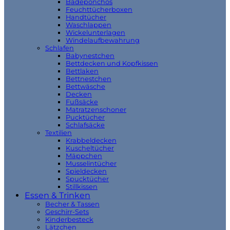
Badeponchos
Feuchttücherboxen
Handtücher
Waschlappen
Wickelunterlagen
Windelaufbewahrung
Schlafen
Babynestchen
Bettdecken und Kopfkissen
Bettlaken
Bettnestchen
Bettwäsche
Decken
Fußsäcke
Matratzenschoner
Pucktücher
Schlafsäcke
Textilien
Krabbeldecken
Kuscheltücher
Mäppchen
Musselintücher
Spieldecken
Spucktücher
Stillkissen
Essen & Trinken
Becher & Tassen
Geschirr-Sets
Kinderbesteck
Lätzchen