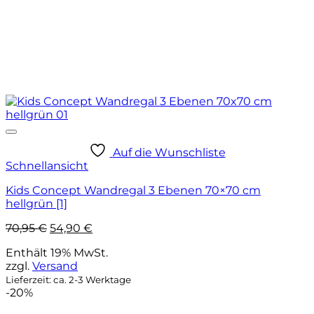
Auf die Wunschliste
Schnellansicht
Kids Concept Wandregal 3 Ebenen 70×70 cm
hellgrün [1]
Ursprünglicher
Aktueller
70,95
€
54,90
€
Preis
Preis
Enthält 19% MwSt.
war:
ist:
zzgl.
Versand
70,95 €
54,90 €.
Lieferzeit: ca. 2-3 Werktage
-20%