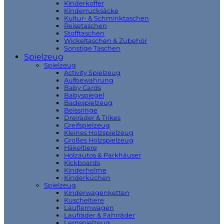
Kinderkoffer
Kinderrucksäcke
Kultur- & Schminktaschen
Reisetaschen
Stofftaschen
Wickeltaschen & Zubehör
Sonstige Taschen
Spielzeug
Spielzeug
Activity Spielzeug
Aufbewahrung
Baby Cards
Babyspiegel
Badespielzeug
Beissringe
Dreiräder & Trikes
Greifspielzeug
Kleines Holzspielzeug
Großes Holzspielzeug
Häkeltiere
Holzautos & Parkhäuser
Kickboards
Kinderhelme
Kinderküchen
Spielzeug
Kinderwagenketten
Kuscheltiere
Lauflernwagen
Laufräder & Fahrräder
Lernspielzeug