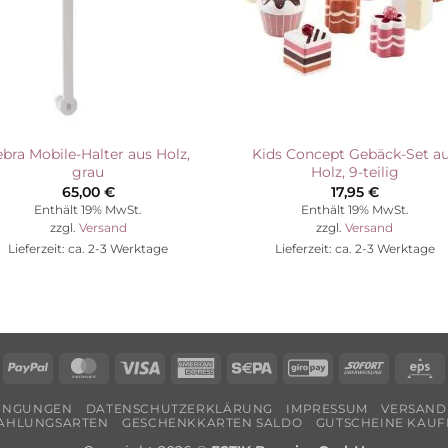
ebra Mobile-Halter aus Holz,
Kids Concept Gebäck-Set a
grau
Holz, 9-teilig
65,00
€
17,95
€
Enthält 19% MwSt.
Enthält 19% MwSt.
zzgl.
Versand
zzgl.
Versand
Lieferzeit: ca. 2-3 Werktage
Lieferzeit: ca. 2-3 Werktage
echung
PayPal
MasterCard
Visa
American
Sepa
GiroPay
Sofort
E
Express
DINGUNGEN
DATENSCHUTZERKLÄRUNG
IMPRESSUM
VERSAND
AHLUNGSARTEN
GESCHENKKARTEN SALDO
GUTSCHEINE KAUF