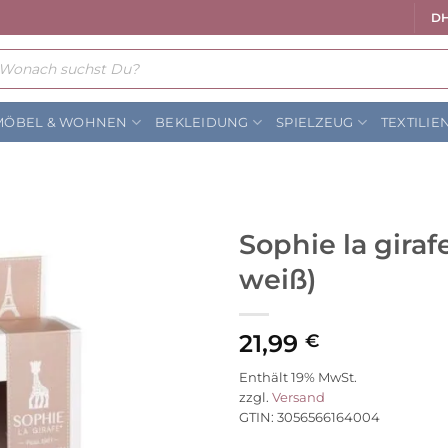
DH
ts
MÖBEL & WOHNEN
BEKLEIDUNG
SPIELZEUG
TEXTILIE
Sophie la gira
weiß)
Auf die
Wunschliste
21,99
€
Enthält 19% MwSt.
zzgl.
Versand
GTIN: 3056566164004