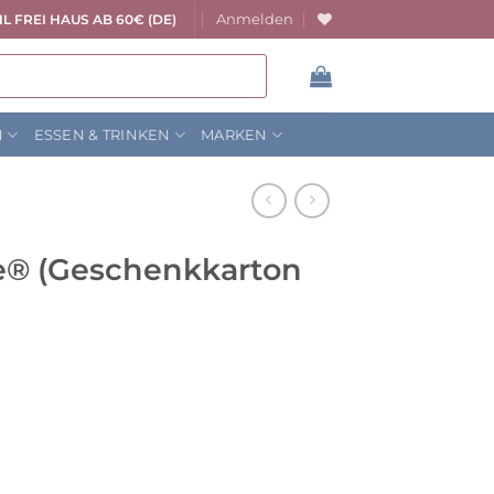
Anmelden
L FREI HAUS AB 60€ (DE)
N
ESSEN & TRINKEN
MARKEN
fe® (Geschenkkarton